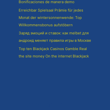
Bonificaciones de manera demo
Erreichbar Spielsaal Prämie für jedes
Monat der wintersonnenwende: Top
Willkommensbonus aufstöbern
Заряд эмоций и ставок: как melbet для
андроид меняет правила игры в Москве
Top ten Blackjack Casinos Gamble Real
the site money On the internet Blackjack
Comentários