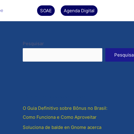
pe
SOAE
Agenda Digital
Pesquisar
Pesquisa
Posts recentes
O Guia Definitivo sobre Bônus no Brasil:
Como Funciona e Como Aproveitar
Soluciona de balde en Gnome acerca