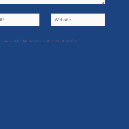
Website
r para a próxima vez que eu comentar.