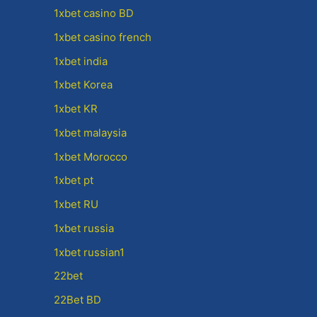
1xbet casino BD
1xbet casino french
1xbet india
1xbet Korea
1xbet KR
1xbet malaysia
1xbet Morocco
1xbet pt
1xbet RU
1xbet russia
1xbet russian1
22bet
22Bet BD