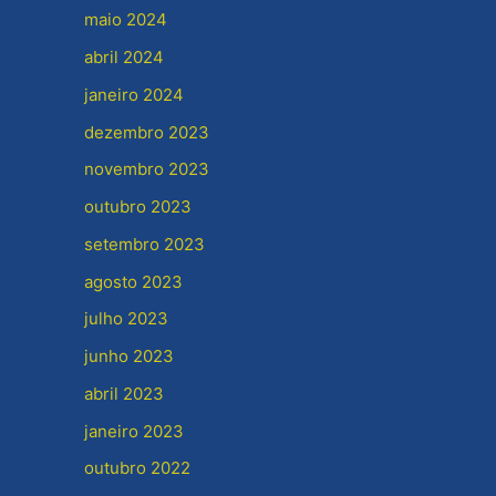
maio 2024
abril 2024
janeiro 2024
dezembro 2023
novembro 2023
outubro 2023
setembro 2023
agosto 2023
julho 2023
junho 2023
abril 2023
janeiro 2023
outubro 2022