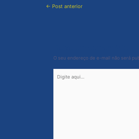
Navegação
←
Post anterior
de
Post
Deixe um comentário
O seu endereço de e-mail não será pub
Digite
aqui...