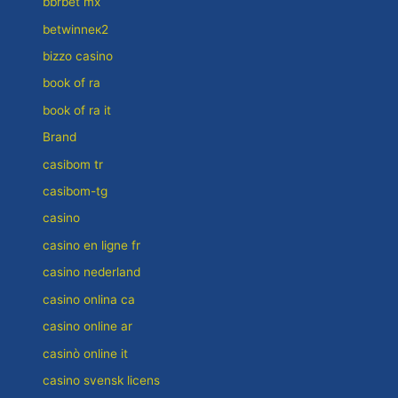
bbrbet mx
betwinneк2
bizzo casino
book of ra
book of ra it
Brand
casibom tr
casibom-tg
casino
casino en ligne fr
casino nederland
casino onlina ca
casino online ar
casinò online it
casino svensk licens