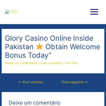
Glory Casino Online Inside
Pakistan
Obtain Welcome
Bonus Today”
Deixe um comentário
/
Sem categoria
/ Por
filer
←
Post anterior
Post seguinte
→
Deixe um comentário