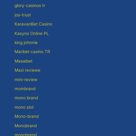
glory-casinos tr
jos-trust
KaravanBet Casino
Kasyno Online PL
king johnnie
Maribet casino TR
Masalbet
Maxi reviewe
mini-review
mombrand
mono brand
mono slot
Mono-brand
Monobrand
monobrend