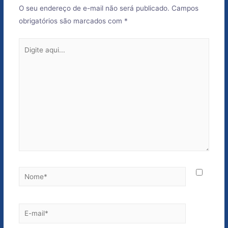
O seu endereço de e-mail não será publicado.
Campos
obrigatórios são marcados com
*