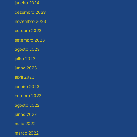
janeiro 2024
dezembro 2023
novembro 2023
outubro 2023
setembro 2023
agosto 2023
julho 2023
junho 2023
abril 2023
janeiro 2023
outubro 2022
agosto 2022
junho 2022
maio 2022
março 2022