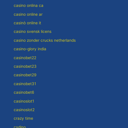
casino onlina ca
casino online ar
casinò online it
casino svensk licens
casino zonder crucks netherlands
casino-glory india
casinobet22
casinobet23
casinobet29
casinobet31
casinobet6
casinoslot1
casinoslot2
crazy time
csdino