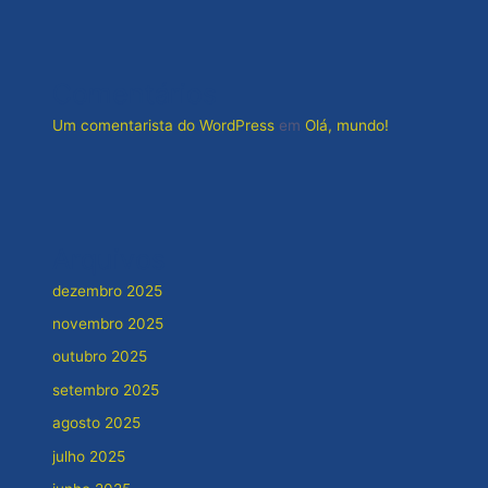
Comentários
Um comentarista do WordPress
em
Olá, mundo!
Arquivos
dezembro 2025
novembro 2025
outubro 2025
setembro 2025
agosto 2025
julho 2025