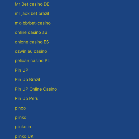
Mr Bet casino DE
mr jack bet brazil
mx-bbrbet-casino
online casino au
onlone casino ES
ozwin au casino
pelican casino PL
Pin UP
Pin Up Brazil
Pin UP Online Casino
Pin Up Peru
pinco
plinko
plinko in
plinko UK