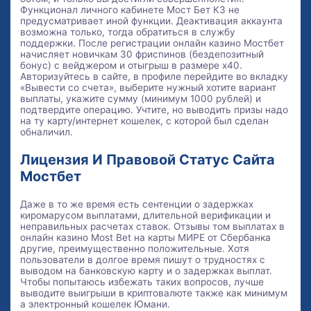
Функционал личного кабинете Мост Бет КЗ не
предусматривает иной функции. Деактивация аккаунта
возможна только, тогда обратиться в службу
поддержки. После регистрации онлайн казино Мостбет
начисляет новичкам 30 фриспинов (бездепозитный
бонус) с вейджером и отыгрыш в размере х40.
Авторизуйтесь в сайте, в профиле перейдите во вкладку
«Вывести со счета», выберите нужный хотите вариант
выплаты, укажите сумму (минимум 1000 рублей) и
подтвердите операцию. Учтите, но выводить призы надо
на ту карту/интернет кошелек, с которой был сделан
обналичил.
Лицензия И Правовой Статус Сайта
Мостбет
Даже в то же время есть сентенции о задержках
киромарусом выплатами, длительной верификации и
неправильных расчетах ставок. Отзывы том выплатах в
онлайн казино Most Bet на карты МИРЕ от Сбербанка
другие, преимущественно положительные. Хотя
пользователи в долгое время пишут о трудностях с
выводом на банковскую карту и о задержках выплат.
Чтобы попытаюсь избежать таких вопросов, лучше
выводите выигрыши в криптовалюте также как минимум
а электронный кошелек Юмани.