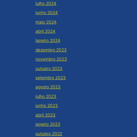
julho 2024
junho 2024
maio 2024
abril 2024
janeiro 2024
dezembro 2023
novembro 2023
outubro 2023
setembro 2023
agosto 2023
julho 2023
junho 2023
abril 2023
janeiro 2023
outubro 2022