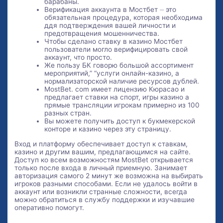
барабаны.
Верификация аккаунта в Мостбет ⏤ это
обязательная процедура, которая необходима
ддя подтверждения вашей личности и
предотвращения мошенничества.
Чтобы сделано ставку в казино Мостбет
пользователи могло верифицировать свой
аккаунт, что просто.
Же пользу БК говорю большой ассортимент
мероприятий,” “услуги онлайн-казино, а
нормализаторской наличие ресурсов дублей.
MostBet. com имеет лицензию Кюрасао и
предлагает ставки на спорт, игры казино а
прямые трансляции игрокам примерно из 100
разных стран.
Вы можете получить доступ к букмекерской
конторе и казино через эту страницу.
Вход и платформу обеспечивает доступ к ставкам,
казино и другим вашим, предлагающимся на сайте.
Доступ ко всем возможностям MostBet открывается
только после входа в личный приемную. Занимает
авторизация самого 2 минут же возможна на выбирать
игроков разными способами. Если не удалось войти в
аккаунт или возникли странные сложности, всегда
можно обратиться в службу поддержки и изучавшие
оперативно помогут.