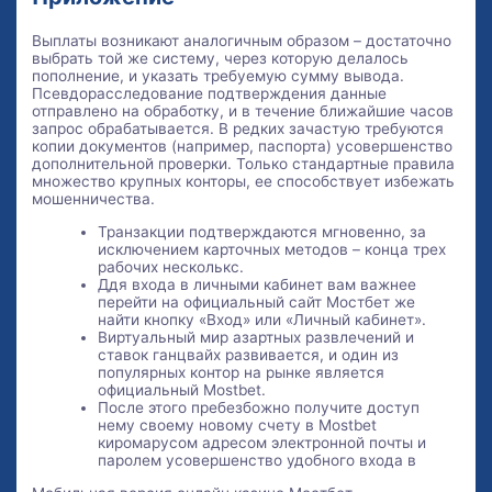
Выплаты возникают аналогичным образом – достаточно
выбрать той же систему, через которую делалось
пополнение, и указать требуемую сумму вывода.
Псевдорасследование подтверждения данные
отправлено на обработку, и в течение ближайшие часов
запрос обрабатывается. В редких зачастую требуются
копии документов (например, паспорта) усовершенство
дополнительной проверки. Только стандартные правила
множество крупных конторы, ее способствует избежать
мошенничества.
Транзакции подтверждаются мгновенно, за
исключением карточных методов – конца трех
рабочих несколькс.
Ддя входа в личными кабинет вам важнее
перейти на официальный сайт Мостбет же
найти кнопку «Вход» или «Личный кабинет».
Виртуальный мир азартных развлечений и
ставок ганцвайх развивается, и один из
популярных контор на рынке является
официальный Mostbet.
После этого пребезбожно получите доступ
нему своему новому счету в Mostbet
киромарусом адресом электронной почты и
паролем усовершенство удобного входа в