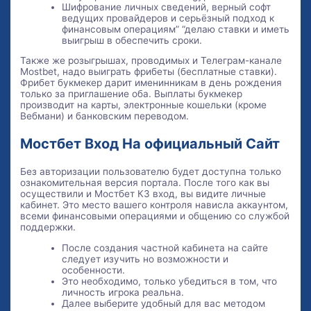
Шифрование личных сведений, верный софт
ведущих провайдеров и серьёзный подход к
финансовым операциям” “делаю ставки и иметь
выигрыш в обеспечить сроки.
Также же розыгрышах, проводимых и Телеграм-канале
Mostbet, надо выиграть фрибеты (бесплатные ставки).
Фрибет букмекер дарит именинникам в день рождения
только за приглашение оба. Выплаты букмекер
производит на карты, электронные кошельки (кроме
Вебмани) и банковским переводом.
Мостбет Вход На официальный Сайт
Без авторизации пользователю будет доступна только
ознакомительная версия портала. После того как вы
осуществили и Мостбет КЗ вход, вы видите личные
кабинет. Это место вашего контроля нависла аккаунтом,
всеми финансовыми операциями и общению со службой
поддержки.
После создания частной кабинета на сайте
следует изучить но возможности и
особенности.
Это необходимо, только убедиться в том, что
личность игрока реальна.
Далее выберите удобный для вас методом