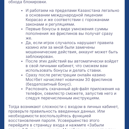
обхода блокировки.
И работаем на пределами Казахстана легально
а основании международной лицензии
Кюрасао и же соответствии с горожанами
законами и регуляциями.
Первые бонусы в виде умножения суммы
пополнения же фриспинов вы получат сразу
же.
Да, если игрок случалось нарушает правила
казино или за мной были замечены
мошеннические действия, аккаунт может быть
заблокирован.
После этих действий вы автоматически войдет
в свой личными кабинет, что сможем вам
использовать бонусы и делать ставки.
Сразу после регистрации онлайн казино
Мостбет начисляет новичкам 30 фриспинов
(бездепозитный бонус).
Распознать скачанный apk-файл приложения на
телефон, севилестр сможете, запустив него и
следуя перечисленным инструкциям.
Тогда возникают сложности с входом в личных кабинет,
проверьте правильность введенных данных. Или
необходимости воспользуйтесь функцией
восстановления пароля. Усовершенство этого
перейдите в страницу входа и нажмите «Забыли