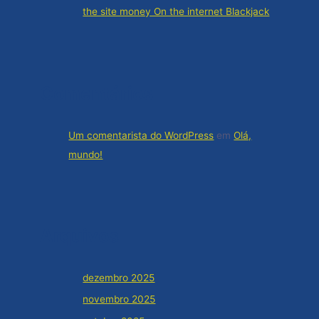
the site money On the internet Blackjack
Comentários
Um comentarista do WordPress
em
Olá,
mundo!
Arquivos
dezembro 2025
novembro 2025