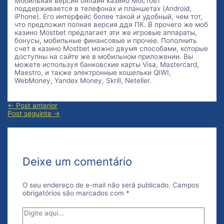
Мобильная версия онлайн казино Мостбет
поддерживается в телефонах и планшетах (Android,
iPhone). Его интерфейс более такой и удобный, чем тот,
что предложил полная версия ддя ПК. В прочего же моб
казино Mostbet предлагает эти же игровые аппараты,
бонусы, мобильные финансовые и прочее. Пополнить
счет в казино Mostbet можно двумя способами, которые
доступны на сайте же в мобильном приложении. Вы
можете используя банковские карты Visa, Mastercard,
Maestro, и также электронные кошельки QIWI,
WebMoney, Yandex Money, Skrill, Neteller.
Navegação
←
Post anterior
de
Post seguinte
→
Post
Deixe um comentário
O seu endereço de e-mail não será publicado.
Campos
obrigatórios são marcados com
*
Digite
aqui...