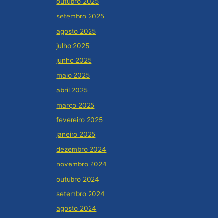
outubro 2025
setembro 2025
agosto 2025
julho 2025
junho 2025
maio 2025
abril 2025
março 2025
fevereiro 2025
janeiro 2025
dezembro 2024
novembro 2024
outubro 2024
setembro 2024
agosto 2024