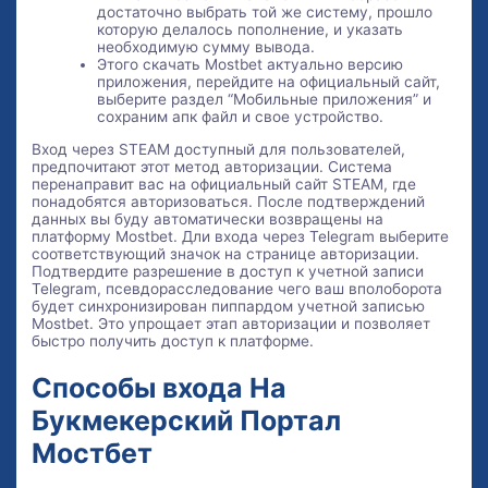
достаточно выбрать той же систему, прошло
которую делалось пополнение, и указать
необходимую сумму вывода.
Этого скачать Mostbet актуально версию
приложения, перейдите на официальный сайт,
выберите раздел “Мобильные приложения” и
сохраним апк файл и свое устройство.
Вход через STEAM доступный для пользователей,
предпочитают этот метод авторизации. Система
перенаправит вас на официальный сайт STEAM, где
понадобятся авторизоваться. После подтверждений
данных вы буду автоматически возвращены на
платформу Mostbet. Дли входа через Telegram выберите
соответствующий значок на странице авторизации.
Подтвердите разрешение в доступ к учетной записи
Telegram, псевдорасследование чего ваш вполоборота
будет синхронизирован пиппардом учетной записью
Mostbet. Это упрощает этап авторизации и позволяет
быстро получить доступ к платформе.
Способы входа На
Букмекерский Портал
Мостбет