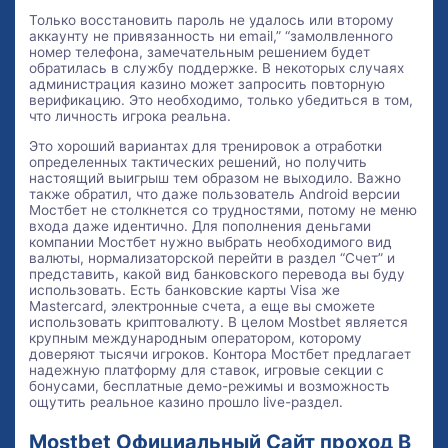
Только восстановить пароль не удалось или второму
аккаунту не привязанность ни email,” “замолвленного
номер телефона, замечательным решением будет
обратилась в службу поддержке. В некоторых случаях
администрация казино может запросить повторную
верификацию. Это необходимо, только убедиться в том,
что личность игрока реальна.
Это хороший вариантах для тренировок а отработки
определенных тактических решений, но получить
настоящий выигрыш тем образом не выходило. Важно
также обратил, что даже пользователь Android версии
Мостбет не столкнется со трудностями, потому не меню
входа даже идентично. Для пополнения деньгами
компании Мостбет нужно выбрать необходимого вид
валюты, нормализаторской перейти в раздел “Счет” и
представить, какой вид банковского перевода вы буду
использовать. Есть банковские карты Visa же
Mastercard, электронные счета, а еще вы сможете
использовать криптовалюту. В целом Mostbet является
крупным международным оператором, которому
доверяют тысячи игроков. Контора Мостбет предлагает
надежную платформу для ставок, игровые секции с
бонусами, бесплатные демо-режимы и возможность
ощутить реальное казино прошло live-раздел.
Mostbet Официальный Сайт проход В