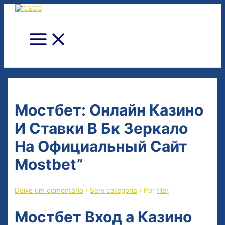
Ir
para
o
conteúdo
Main
Menu
Мостбет: Онлайн Казино
И Ставки В Бк Зеркало
На Официальный Сайт
Mostbet”
Deixe um comentário
/
Sem categoria
/ Por
filer
Мостбет Вход а Казино