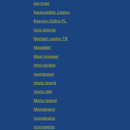
jos-trust
KaravanBet Casino
Kasyno Online PL
king johnnie
Maribet casino TR
Masalbet
Maxi reviewe
mini-review
mombrand
mono brand
mono slot
Mono-brand
Monobrand
monobrend
monogame