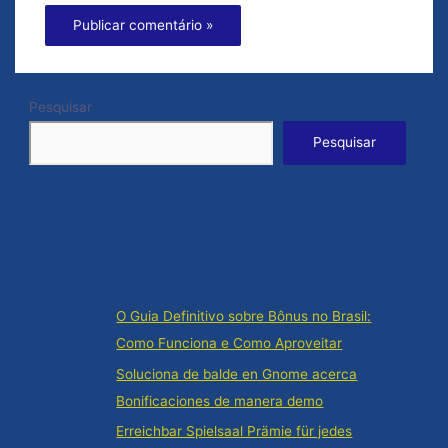
Pesquisar
Pesquisar
Posts recentes
O Guia Definitivo sobre Bônus no Brasil:
Como Funciona e Como Aproveitar
Soluciona de balde en Gnome acerca
Bonificaciones de manera demo
Erreichbar Spielsaal Prämie für jedes