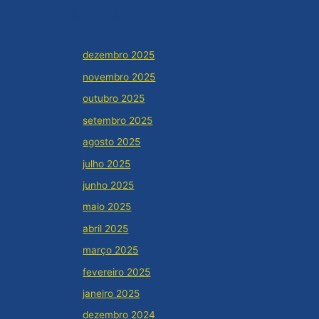
Arquivos
dezembro 2025
novembro 2025
outubro 2025
setembro 2025
agosto 2025
julho 2025
junho 2025
maio 2025
abril 2025
março 2025
fevereiro 2025
janeiro 2025
dezembro 2024