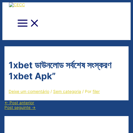
Ir
para
o
conteúdo
Main
Menu
1xbet ডাউনলোড সর্বশেষ সংস্করণ
1xbet Apk”
Deixe um comentário
/
Sem categoria
/ Por
filer
Navegação
←
Post anterior
de
Post seguinte
→
Post