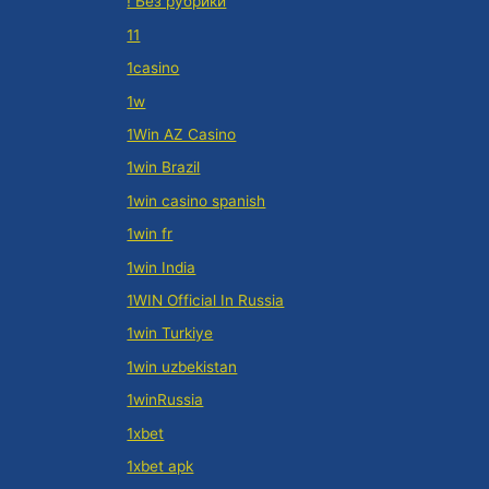
! Без рубрики
11
1casino
1w
1Win AZ Casino
1win Brazil
1win casino spanish
1win fr
1win India
1WIN Official In Russia
1win Turkiye
1win uzbekistan
1winRussia
1xbet
1xbet apk