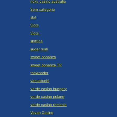
ricky casino australia
Sem categoria
slot
Slots
Slots`
slottica
sugar rush
sweet bonanza
sweet bonanza TR
thewonder
vanuatucbi
verde casino hungary
verde casino poland
verde casino romania
Vovan Casino