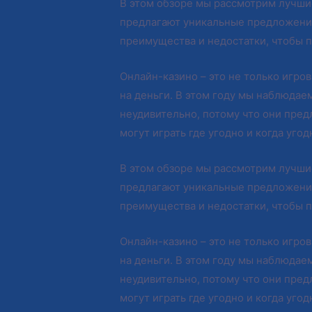
В этом обзоре мы рассмотрим лучши
предлагают уникальные предложения
преимущества и недостатки, чтобы 
Онлайн-казино – это не только игро
на деньги. В этом году мы наблюдае
неудивительно, потому что они пред
могут играть где угодно и когда угод
В этом обзоре мы рассмотрим лучши
предлагают уникальные предложения
преимущества и недостатки, чтобы 
Онлайн-казино – это не только игро
на деньги. В этом году мы наблюдае
неудивительно, потому что они пред
могут играть где угодно и когда угод