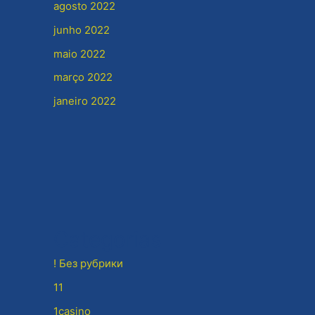
agosto 2022
junho 2022
maio 2022
março 2022
janeiro 2022
Categorias
! Без рубрики
11
1casino