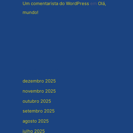
Um comentarista do WordPress
em
Olá,
mundo!
Arquivos
dezembro 2025
novembro 2025
outubro 2025
setembro 2025
agosto 2025
julho 2025