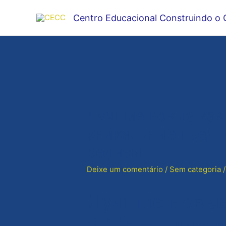
Ir
Centro Educacional Construindo o
para
o
conteúdo
Лучшие новые каз
уникальные предл
релизы
Deixe um comentário
/
Sem categoria
/
Лучшие новые
2025 – уника