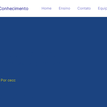
 Conhecimento
Home
Ensino
Contato
Equi
ино онлайн 2025 –
ожения и свежие
 Por
cecc
 казино онлайн
льные