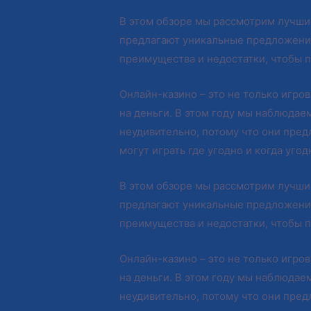
В этом обзоре мы рассмотрим лучши
предлагают уникальные предложения
преимущества и недостатки, чтобы 
Онлайн-казино – это не только игро
на деньги. В этом году мы наблюдае
неудивительно, потому что они пред
могут играть где угодно и когда угод
В этом обзоре мы рассмотрим лучши
предлагают уникальные предложения
преимущества и недостатки, чтобы 
Онлайн-казино – это не только игро
на деньги. В этом году мы наблюдае
неудивительно, потому что они пред