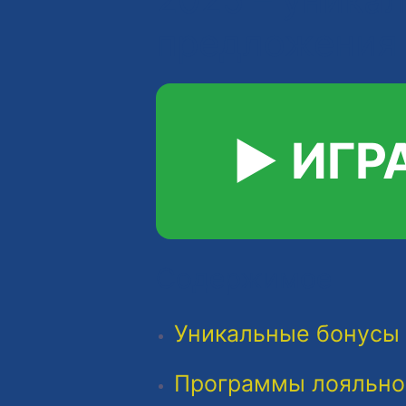
предложения 
▶️ ИГР
Содержимое
Уникальные бонусы
Программы лояльно