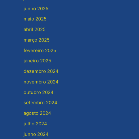
junho 2025
maio 2025
abril 2025
março 2025
fevereiro 2025
janeiro 2025
dezembro 2024
novembro 2024
outubro 2024
setembro 2024
agosto 2024
julho 2024
junho 2024