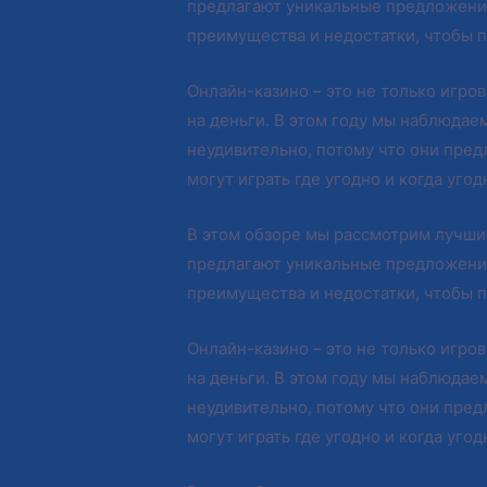
предлагают уникальные предложения
преимущества и недостатки, чтобы 
Онлайн-казино – это не только игро
на деньги. В этом году мы наблюдае
неудивительно, потому что они пред
могут играть где угодно и когда угод
В этом обзоре мы рассмотрим лучши
предлагают уникальные предложения
преимущества и недостатки, чтобы 
Онлайн-казино – это не только игро
на деньги. В этом году мы наблюдае
неудивительно, потому что они пред
могут играть где угодно и когда угод