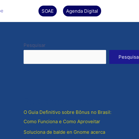
pe
SOAE
Agenda Digital
Pesquisar
Pesquisa
Posts recentes
O Guia Definitivo sobre Bônus no Brasil:
Como Funciona e Como Aproveitar
Soluciona de balde en Gnome acerca