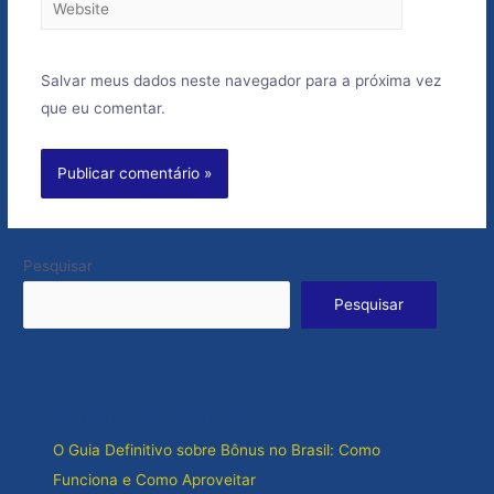
Salvar meus dados neste navegador para a próxima vez
que eu comentar.
Pesquisar
Pesquisar
Posts recentes
O Guia Definitivo sobre Bônus no Brasil: Como
Funciona e Como Aproveitar