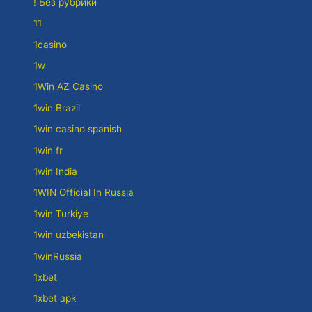
! Без рубрики
11
1casino
1w
1Win AZ Casino
1win Brazil
1win casino spanish
1win fr
1win India
1WIN Official In Russia
1win Turkiye
1win uzbekistan
1winRussia
1xbet
1xbet apk