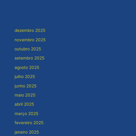
Arquivos
dezembro 2025
novembro 2025
outubro 2025
setembro 2025
agosto 2025
julho 2025
junho 2025
maio 2025
abril 2025
março 2025
fevereiro 2025
janeiro 2025