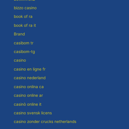
bizzo casino
book of ra
book of ra it
Brand
casibom tr
casibom-tg
casino
casino en ligne fr
casino nederland
casino onlina ca
casino online ar
casinò online it
casino svensk licens
casino zonder crucks netherlands