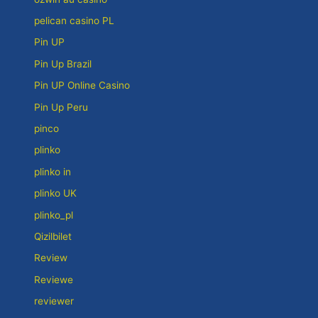
pelican casino PL
Pin UP
Pin Up Brazil
Pin UP Online Casino
Pin Up Peru
pinco
plinko
plinko in
plinko UK
plinko_pl
Qizilbilet
Review
Reviewe
reviewer