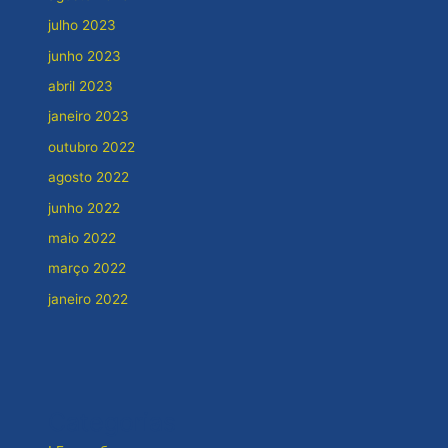
julho 2023
junho 2023
abril 2023
janeiro 2023
outubro 2022
agosto 2022
junho 2022
maio 2022
março 2022
janeiro 2022
Categorias