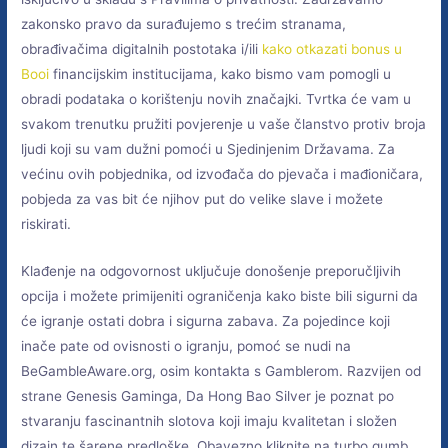
zakonsko pravo da surađujemo s trećim stranama,
obrađivačima digitalnih postotaka i/ili
kako otkazati bonus u
Booi
financijskim institucijama, kako bismo vam pomogli u
obradi podataka o korištenju novih značajki. Tvrtka će vam u
svakom trenutku pružiti povjerenje u vaše članstvo protiv broja
ljudi koji su vam dužni pomoći u Sjedinjenim Državama. Za
većinu ovih pobjednika, od izvođača do pjevača i mađioničara,
pobjeda za vas bit će njihov put do velike slave i možete
riskirati.
Klađenje na odgovornost uključuje donošenje preporučljivih
opcija i možete primijeniti ograničenja kako biste bili sigurni da
će igranje ostati dobra i sigurna zabava. Za pojedince koji
inače pate od ovisnosti o igranju, pomoć se nudi na
BeGambleAware.org, osim kontakta s Gamblerom. Razvijen od
strane Genesis Gaminga, Da Hong Bao Silver je poznat po
stvaranju fascinantnih slotova koji imaju kvalitetan i složen
dizajn te šarene predloške. Obavezno kliknite na turbo gumb