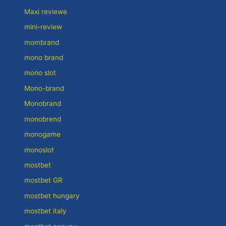
Maxi reviewe
mini-review
mombrand
mono brand
mono slot
Mono-brand
Monobrand
monobrend
monogame
monoslot
mostbet
mostbet GR
mostbet hungary
mostbet italy