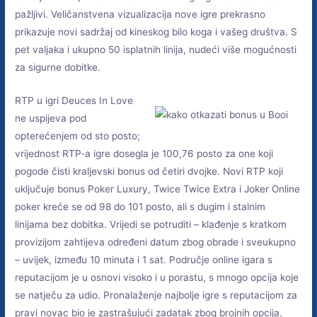
pažljivi. Veličanstvena vizualizacija nove igre prekrasno
prikazuje novi sadržaj od kineskog bilo koga i vašeg društva. S
pet valjaka i ukupno 50 isplatnih linija, nudeći više mogućnosti
za sigurne dobitke.
RTP u igri Deuces In Love
ne uspijeva pod
opterećenjem od sto posto;
vrijednost RTP-a igre dosegla je 100,76 posto za one koji
pogode čisti kraljevski bonus od četiri dvojke. Novi RTP koji
uključuje bonus Poker Luxury, Twice Twice Extra i Joker Online
poker kreće se od 98 do 101 posto, ali s dugim i stalnim
linijama bez dobitka. Vrijedi se potruditi – klađenje s kratkom
provizijom zahtijeva određeni datum zbog obrade i sveukupno
– uvijek, između 10 minuta i 1 sat. Područje online igara s
reputacijom je u osnovi visoko i u porastu, s mnogo opcija koje
se natječu za udio. Pronalaženje najbolje igre s reputacijom za
pravi novac bio je zastrašujući zadatak zbog brojnih opcija.