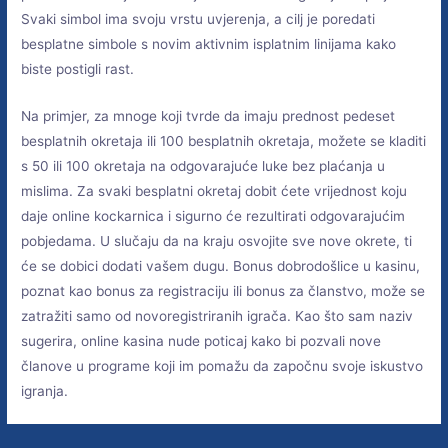
Svaki simbol ima svoju vrstu uvjerenja, a cilj je poredati
besplatne simbole s novim aktivnim isplatnim linijama kako
biste postigli rast.
Na primjer, za mnoge koji tvrde da imaju prednost pedeset
besplatnih okretaja ili 100 besplatnih okretaja, možete se kladiti
s 50 ili 100 okretaja na odgovarajuće luke bez plaćanja u
mislima. Za svaki besplatni okretaj dobit ćete vrijednost koju
daje online kockarnica i sigurno će rezultirati odgovarajućim
pobjedama. U slučaju da na kraju osvojite sve nove okrete, ti
će se dobici dodati vašem dugu. Bonus dobrodošlice u kasinu,
poznat kao bonus za registraciju ili bonus za članstvo, može se
zatražiti samo od novoregistriranih igrača. Kao što sam naziv
sugerira, online kasina nude poticaj kako bi pozvali nove
članove u programe koji im pomažu da započnu svoje iskustvo
igranja.