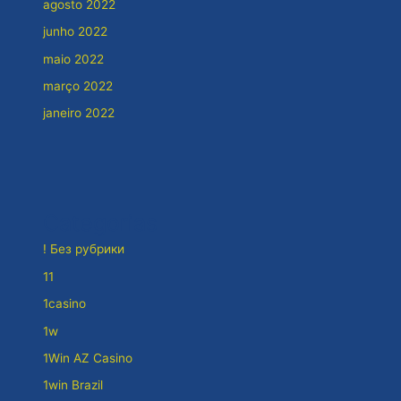
agosto 2022
junho 2022
maio 2022
março 2022
janeiro 2022
Categorias
! Без рубрики
11
1casino
1w
1Win AZ Casino
1win Brazil