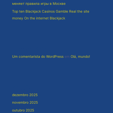
меняет правила игры в Москве
Top ten Blackjack Casinos Gamble Real the site
money On the internet Blackjack
Comentários
Um comentarista do WordPress
em
Olá, mundo!
Arquivos
dezembro 2025
novembro 2025
outubro 2025