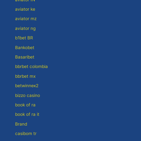
aviator ke
aviator mz
aviator ng
b1bet BR
Bankobet
Basaribet
bbrbet colombia
bbrbet mx
betwinneк2
bizzo casino
book of ra
book of ra it
Brand
casibom tr