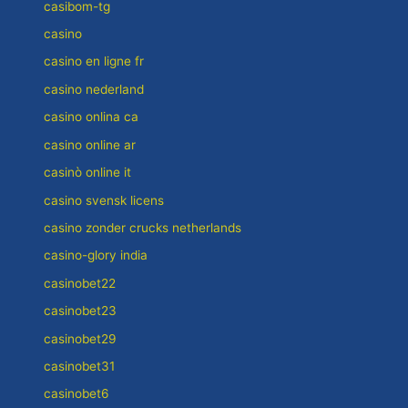
casibom-tg
casino
casino en ligne fr
casino nederland
casino onlina ca
casino online ar
casinò online it
casino svensk licens
casino zonder crucks netherlands
casino-glory india
casinobet22
casinobet23
casinobet29
casinobet31
casinobet6