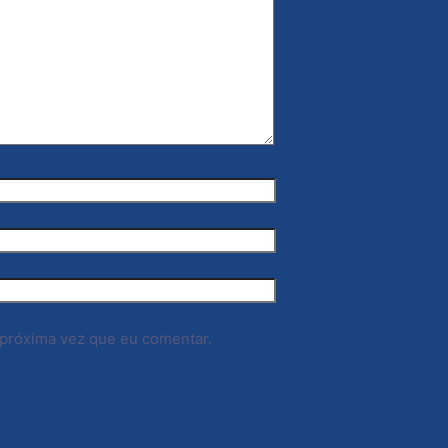
 próxima vez que eu comentar.
C