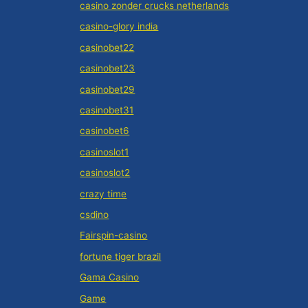
casino zonder crucks netherlands
casino-glory india
casinobet22
casinobet23
casinobet29
casinobet31
casinobet6
casinoslot1
casinoslot2
crazy time
csdino
Fairspin-casino
fortune tiger brazil
Gama Casino
Game