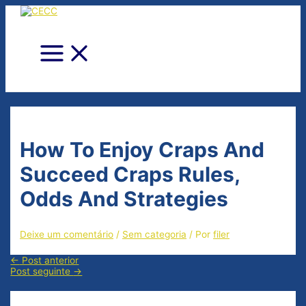
Ir
para
o
conteúdo
Main
Menu
How To Enjoy Craps And
Succeed Craps Rules,
Odds And Strategies
Deixe um comentário
/
Sem categoria
/ Por
filer
Navegação
←
Post anterior
de
Post seguinte
→
Post