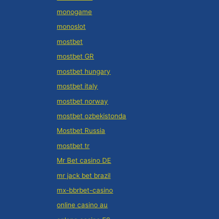
monogame
monoslot
mostbet
mostbet GR
mostbet hungary
mostbet italy
mostbet norway
mostbet ozbekistonda
Mostbet Russia
mostbet tr
Mr Bet casino DE
mr jack bet brazil
mx-bbrbet-casino
online casino au