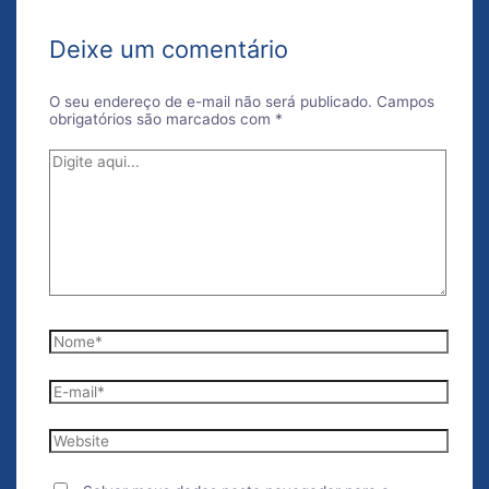
Deixe um comentário
O seu endereço de e-mail não será publicado.
Campos
obrigatórios são marcados com
*
Digite
aqui...
Nome*
E-
mail*
Website