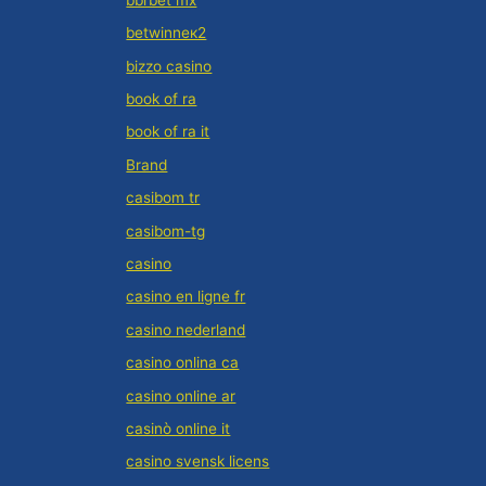
betwinneк2
bizzo casino
book of ra
book of ra it
Brand
casibom tr
casibom-tg
casino
casino en ligne fr
casino nederland
casino onlina ca
casino online ar
casinò online it
casino svensk licens