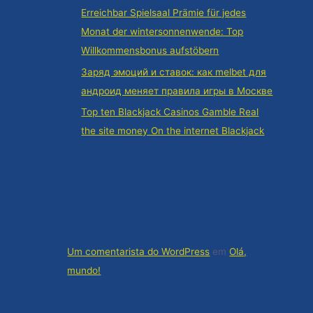
Erreichbar Spielsaal Prämie für jedes
Monat der wintersonnenwende: Top
Willkommensbonus aufstöbern
Заряд эмоций и ставок: как melbet для
андроид меняет правила игры в Москве
Top ten Blackjack Casinos Gamble Real
the site money On the internet Blackjack
Comentários
Um comentarista do WordPress
em
Olá,
mundo!