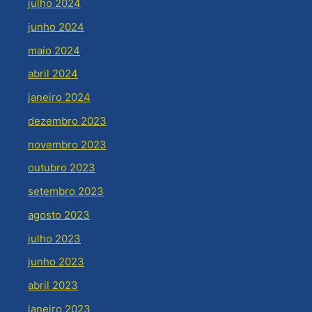
julho 2024
junho 2024
maio 2024
abril 2024
janeiro 2024
dezembro 2023
novembro 2023
outubro 2023
setembro 2023
agosto 2023
julho 2023
junho 2023
abril 2023
janeiro 2023