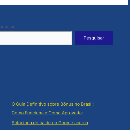
squisar
Pesquisar
osts recentes
O Guia Definitivo sobre Bônus no Brasil:
Como Funciona e Como Aproveitar
Soluciona de balde en Gnome acerca