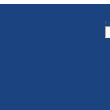
e Ggbet Podstawowe
are Daycare Center In
Pe
d Care Best Daycare
P