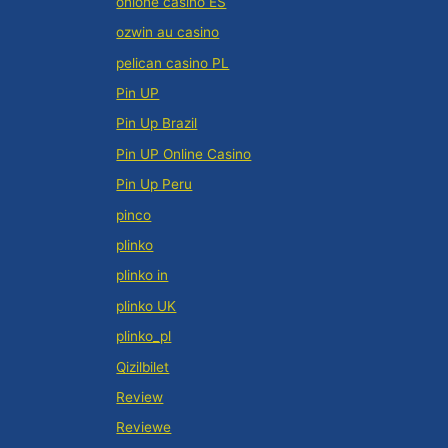
onlone casino ES
ozwin au casino
pelican casino PL
Pin UP
Pin Up Brazil
Pin UP Online Casino
Pin Up Peru
pinco
plinko
plinko in
plinko UK
plinko_pl
Qizilbilet
Review
Reviewe