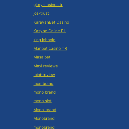
glory-casinos tr
jos-trust
KaravanBet Casino
Kasyno Online PL
king johnnie
Maribet casino TR
Masalbet
Maxi reviewe
mini-review
mombrand
mono brand
mono slot
Mono-brand
Monobrand
monobrend