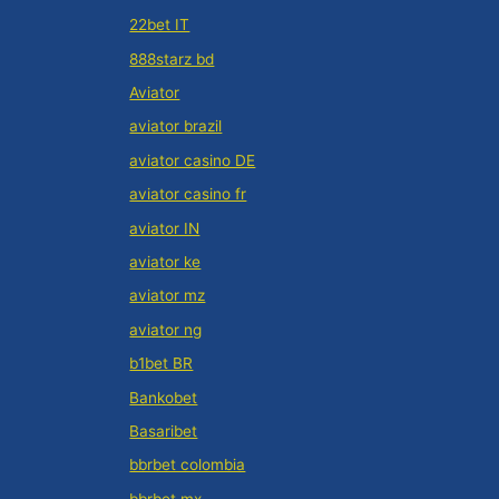
22bet IT
888starz bd
Aviator
aviator brazil
aviator casino DE
aviator casino fr
aviator IN
aviator ke
aviator mz
aviator ng
b1bet BR
Bankobet
Basaribet
bbrbet colombia
bbrbet mx