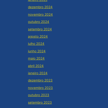
dezembro 2024
novembro 2024
outubro 2024
setembro 2024
agosto 2024
julho 2024
junho 2024
maio 2024
abril 2024
janeiro 2024
dezembro 2023
novembro 2023
outubro 2023
setembro 2023