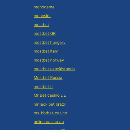
monogame
monoslot
mostbet
mostbet GR
mostbet hungary
mostbet italy
mostbet norway
mostbet ozbekistonda
Mostbet Russia
mostbet tr
Mr Bet casino DE
mr jack bet brazil
mx-bbrbet-casino
online casino au