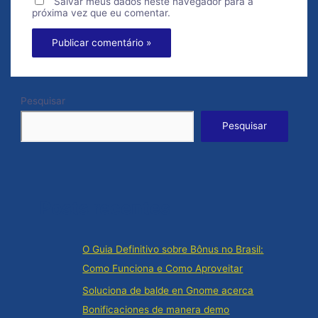
Salvar meus dados neste navegador para a
próxima vez que eu comentar.
Pesquisar
Pesquisar
Posts recentes
O Guia Definitivo sobre Bônus no Brasil:
Como Funciona e Como Aproveitar
Soluciona de balde en Gnome acerca
Bonificaciones de manera demo