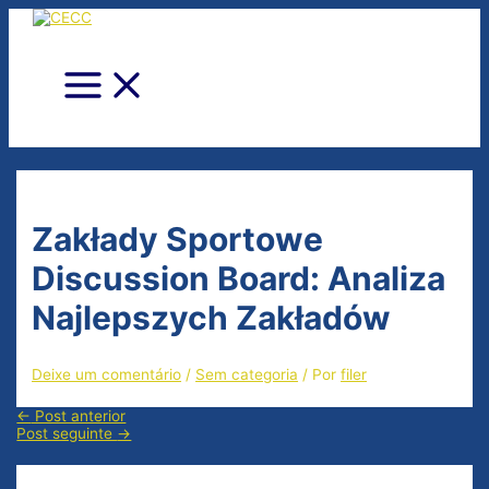
Ir
para
o
conteúdo
Main
Menu
Zakłady Sportowe
Discussion Board: Analiza
Najlepszych Zakładów
Deixe um comentário
/
Sem categoria
/ Por
filer
Navegação
←
Post anterior
de
Post seguinte
→
Post