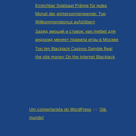
Erreichbar Spielsaal Prämie für jedes
Monat der wintersonnenwende: Top
Willkommensbonus aufstöbern
Заряд эмоций и ставок: как melbet для
андроид меняет правила игры в Москве
Top ten Blackjack Casinos Gamble Real
the site money On the internet Blackjack
Comentários
Um comentarista do WordPress
em
Olá,
mundo!