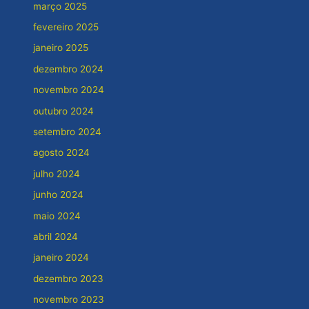
março 2025
fevereiro 2025
janeiro 2025
dezembro 2024
novembro 2024
outubro 2024
setembro 2024
agosto 2024
julho 2024
junho 2024
maio 2024
abril 2024
janeiro 2024
dezembro 2023
novembro 2023