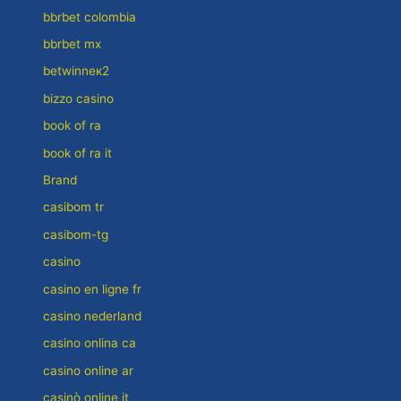
bbrbet colombia
bbrbet mx
betwinneк2
bizzo casino
book of ra
book of ra it
Brand
casibom tr
casibom-tg
casino
casino en ligne fr
casino nederland
casino onlina ca
casino online ar
casinò online it