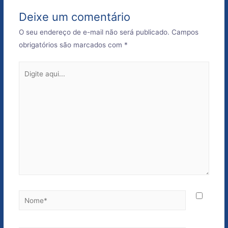
Deixe um comentário
O seu endereço de e-mail não será publicado.
Campos
obrigatórios são marcados com
*
Digite
aqui...
Nome*