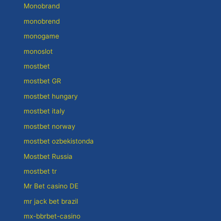
Monobrand
monobrend
monogame
monoslot
mostbet
mostbet GR
mostbet hungary
mostbet italy
mostbet norway
mostbet ozbekistonda
Mostbet Russia
mostbet tr
Mr Bet casino DE
mr jack bet brazil
mx-bbrbet-casino