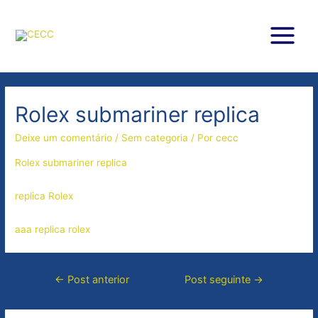
Ir
para
o
Main
conteúdo
Menu
Rolex submariner replica
Deixe um comentário
/
Sem categoria
/ Por
cecc
Rolex submariner replica
replica Rolex
aaa replica rolex
Navegação
←
Post anterior
Post seguinte
→
de
Post