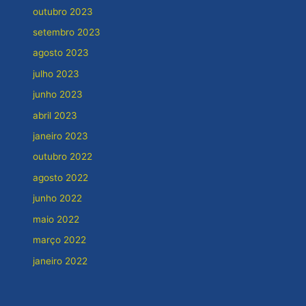
outubro 2023
setembro 2023
agosto 2023
julho 2023
junho 2023
abril 2023
janeiro 2023
outubro 2022
agosto 2022
junho 2022
maio 2022
março 2022
janeiro 2022