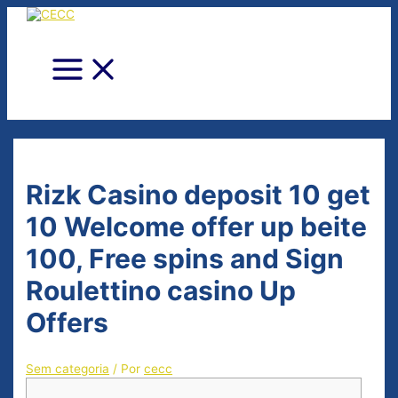
Ir
para
o
conteúdo
Main
Menu
Rizk Casino deposit 10 get
10 Welcome offer up beite
100, Free spins and Sign
Roulettino casino Up
Offers
Sem categoria
/ Por
cecc