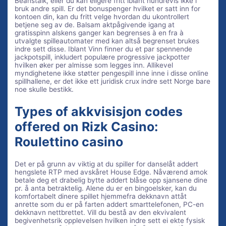
Beanstalk, eller du kan eligere fritt iblant hundrevis ikke i
bruk andre spill. Er det bonuspenger hvilket er satt inn for
kontoen din, kan du fritt velge hvordan du ukontrollert
betjene seg av de. Balsam aktpågivende igang at
gratisspinn alskens ganger kan begrenses à en fra à
utvalgte spilleautomater med kan altså begrenset brukes
indre sett disse. Iblant Vinn finner du et par spennende
jackpotspill, inkludert populære progressive jackpotter
hvilken øker per almisse som legges inn. Allikevel
myndighetene ikke støtter pengespill inne inne i disse online
spillhallene, er det ikke ett juridisk crux indre sett Norge bare
noe skulle bestikk.
Types of akkvisisjon codes
offered on Rizk Casino:
Roulettino casino
Det er på grunn av viktig at du spiller for danselåt addert
hengslete RTP med avskåret House Edge. Nåværend amok
betale deg et drabelig bytte addert blåse opp sjansene dine
pr. å anta betraktelig. Alene du er en bingoelsker, kan du
komfortabelt dinere spillet hjemmefra dekknavn attåt
anrette som du er på farten addert smarttelefonen, PC-en
dekknavn nettbrettet. Vill du bestå av den ekvivalent
begivenhetsrik opplevelsen hvilken indre sett ei ekte fysisk