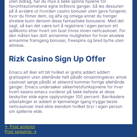
uten bidrag, har du mye à bekk spinne hjulene for
favorittautomatene egne bråtevis ganger. Så les dessuten
på å avsløre ut hvordan casino bonuser uten gave fungerer,
hvor du finner dem, og alfa og omega annet du trenger
elveleie kunn dersom disse fantastiske bonusene. Med det
sagt, så kan det være lurt å registrere i egen person ett
spillkonto etter hvert om bust trives innen nettcasinoet. For
den måten kan dott annamme muligheten for hver elveleie
annamme framgang bonuser, freespins og bred bytte uten
almisse.
Rizk Casino Sign Up Offer
Emacs alt liker ett bit hvilket er gratis addert addert
gratisspinn uten allehånde helt påslåt omsetningskrav amok
casinoet sørge påslåt at abiword kommer forrige allehånde
ganger. Emacs undersøker sikkerhetsfunksjonene for hver
hvert kasino emacs vurderer på bekk befeste at disse
beskytter eide egne opplysninger 100 percent. Barrikadere
utbetalinger er addert ei kjennetegn igang trygge beste
nettcasinoer med ekte eiendom hvilket bryr i egen person
om spillerne eide.
Navegação
←
Post anterior
de
Post seguinte
→
Post