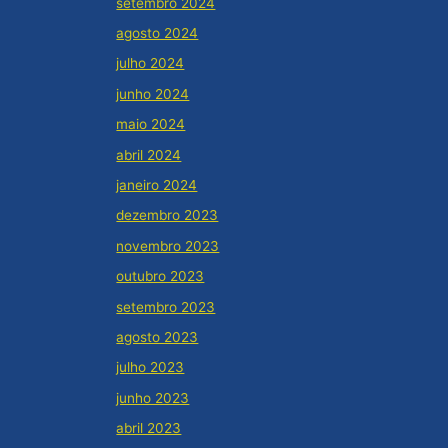
setembro 2024
agosto 2024
julho 2024
junho 2024
maio 2024
abril 2024
janeiro 2024
dezembro 2023
novembro 2023
outubro 2023
setembro 2023
agosto 2023
julho 2023
junho 2023
abril 2023