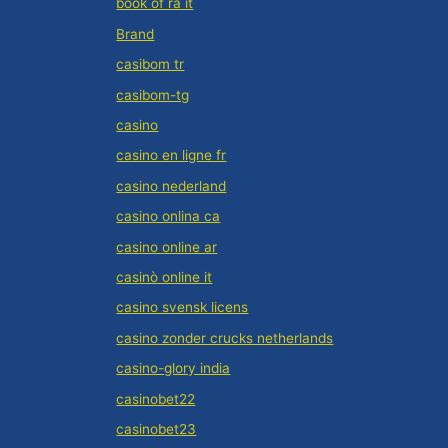
book of ra it
Brand
casibom tr
casibom-tg
casino
casino en ligne fr
casino nederland
casino onlina ca
casino online ar
casinò online it
casino svensk licens
casino zonder crucks netherlands
casino-glory india
casinobet22
casinobet23