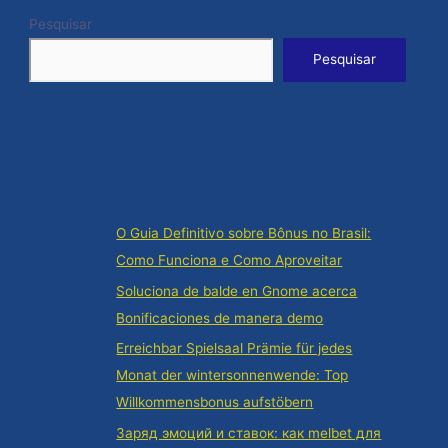
Pesquisar
Pesquisar
Posts recentes
O Guia Definitivo sobre Bônus no Brasil:
Como Funciona e Como Aproveitar
Soluciona de balde en Gnome acerca
Bonificaciones de manera demo
Erreichbar Spielsaal Prämie für jedes
Monat der wintersonnenwende: Top
Willkommensbonus aufstöbern
Заряд эмоций и ставок: как melbet для