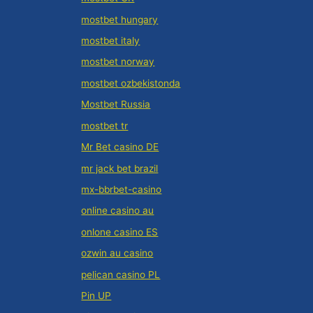
mostbet hungary
mostbet italy
mostbet norway
mostbet ozbekistonda
Mostbet Russia
mostbet tr
Mr Bet casino DE
mr jack bet brazil
mx-bbrbet-casino
online casino au
onlone casino ES
ozwin au casino
pelican casino PL
Pin UP