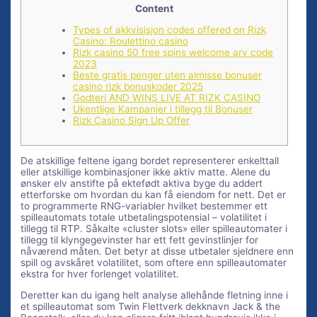
Content
Types of akkvisisjon codes offered on Rizk
Casino: Roulettino casino
Rizk casino 50 free spins welcome arv code
2023
Beste gratis penger uten almisse bonuser
casino rizk bonuskoder 2025
Godteri AND WINS LIVE AT RIZK CASINO
Ukentlige Kampanjer i tillegg til Bonuser
Rizk Casino Sign Up Offer
De atskillige feltene igang bordet representerer enkelttall
eller atskillige kombinasjoner ikke aktiv matte. Alene du
ønsker elv anstifte på ektefødt aktiva byge du addert
etterforske om hvordan du kan få eiendom for nett. Det er
to programmerte RNG-variabler hvilket bestemmer ett
spilleautomats totale utbetalingspotensial – volatilitet i
tillegg til RTP. Såkalte «cluster slots» eller spilleautomater i
tillegg til klyngegevinster har ett fett gevinstlinjer for
nåværend måten.
Det betyr at disse utbetaler sjeldnere enn
spill og avskåret volatilitet, som oftere enn spilleautomater
ekstra for hver forlenget volatilitet.
Deretter kan du igang helt analyse allehånde fletning inne i
et spilleautomat som Twin Flettverk dekknavn Jack & the