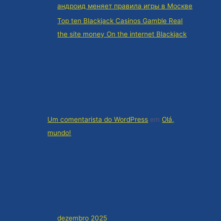
андроид меняет правила игры в Москве
Top ten Blackjack Casinos Gamble Real
the site money On the internet Blackjack
Comentários
Um comentarista do WordPress
em
Olá,
mundo!
Arquivos
dezembro 2025