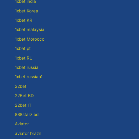
1xbet india
1xbet Korea
1xbet KR
1xbet malaysia
1xbet Morocco
1xbet pt
1xbet RU
1xbet russia
1xbet russian1
22bet
22Bet BD
22bet IT
888starz bd
Aviator
aviator brazil