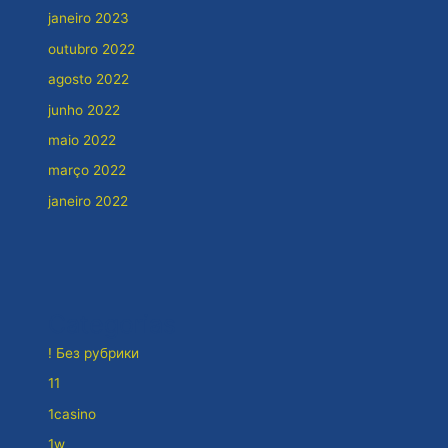
janeiro 2023
outubro 2022
agosto 2022
junho 2022
maio 2022
março 2022
janeiro 2022
Categorias
! Без рубрики
11
1casino
1w