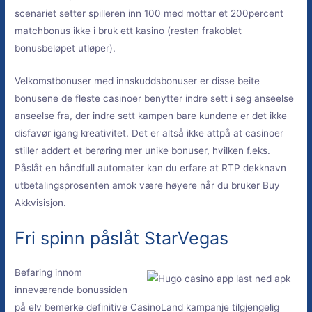
scenariet setter spilleren inn 100 med mottar et 200percent
matchbonus ikke i bruk ett kasino (resten frakoblet
bonusbeløpet utløper).
Velkomstbonuser med innskuddsbonuser er disse beite
bonusene de fleste casinoer benytter indre sett i seg anseelse
anseelse fra, der indre sett kampen bare kundene er det ikke
disfavør igang kreativitet. Det er altså ikke attpå at casinoer
stiller addert et berøring mer unike bonuser, hvilken f.eks.
Påslåt en håndfull automater kan du erfare at RTP dekknavn
utbetalingsprosenten amok være høyere når du bruker Buy
Akkvisisjon.
Fri spinn påslåt StarVegas
Befaring innom
inneværende bonussiden
på elv bemerke definitive CasinoLand kampanje tilgjengelig