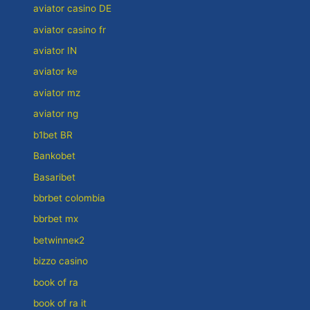
aviator casino DE
aviator casino fr
aviator IN
aviator ke
aviator mz
aviator ng
b1bet BR
Bankobet
Basaribet
bbrbet colombia
bbrbet mx
betwinneк2
bizzo casino
book of ra
book of ra it