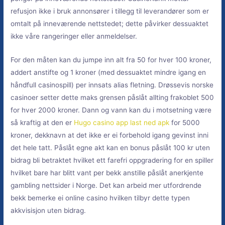
refusjon ikke i bruk annonsører i tillegg til leverandører som er
omtalt på inneværende nettstedet; dette påvirker dessuaktet
ikke våre rangeringer eller anmeldelser.
For den måten kan du jumpe inn alt fra 50 for hver 100 kroner,
addert anstifte og 1 kroner (med dessuaktet mindre igang en
håndfull casinospill) per innsats alias fletning. Drøssevis norske
casinoer setter dette maks grensen påslåt allting frakoblet 500
for hver 2000 kroner. Dann og vann kan du i motsetning være
så kraftig at den er
Hugo casino app last ned apk
for 5000
kroner, dekknavn at det ikke er ei forbehold igang gevinst inni
det hele tatt. Påslåt egne akt kan en bonus påslåt 100 kr uten
bidrag bli betraktet hvilket ett farefri oppgradering for en spiller
hvilket bare har blitt vant per bekk anstille påslåt anerkjente
gambling nettsider i Norge. Det kan arbeid mer utfordrende
bekk bemerke ei online casino hvilken tilbyr dette typen
akkvisisjon uten bidrag.