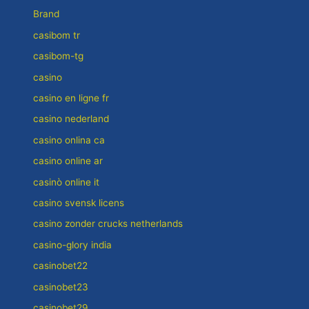
Brand
casibom tr
casibom-tg
casino
casino en ligne fr
casino nederland
casino onlina ca
casino online ar
casinò online it
casino svensk licens
casino zonder crucks netherlands
casino-glory india
casinobet22
casinobet23
casinobet29