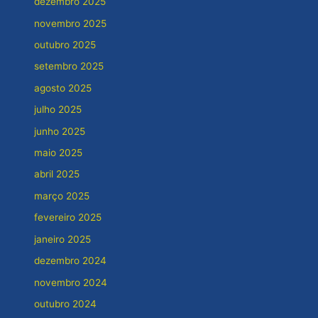
dezembro 2025
novembro 2025
outubro 2025
setembro 2025
agosto 2025
julho 2025
junho 2025
maio 2025
abril 2025
março 2025
fevereiro 2025
janeiro 2025
dezembro 2024
novembro 2024
outubro 2024