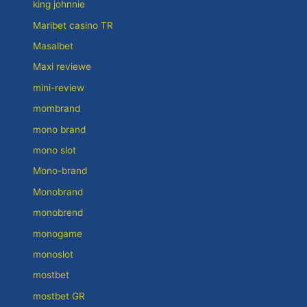
king johnnie
Maribet casino TR
Masalbet
Maxi reviewe
mini-review
mombrand
mono brand
mono slot
Mono-brand
Monobrand
monobrend
monogame
monoslot
mostbet
mostbet GR