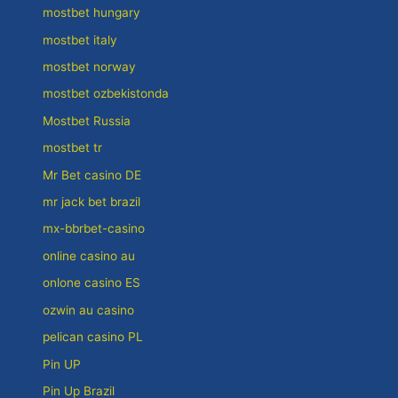
mostbet hungary
mostbet italy
mostbet norway
mostbet ozbekistonda
Mostbet Russia
mostbet tr
Mr Bet casino DE
mr jack bet brazil
mx-bbrbet-casino
online casino au
onlone casino ES
ozwin au casino
pelican casino PL
Pin UP
Pin Up Brazil