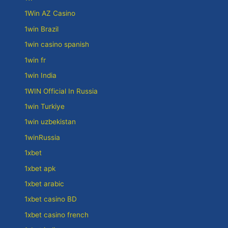
1Win AZ Casino
1win Brazil
1win casino spanish
1win fr
1win India
1WIN Official In Russia
1win Turkiye
1win uzbekistan
1winRussia
1xbet
1xbet apk
1xbet arabic
1xbet casino BD
1xbet casino french