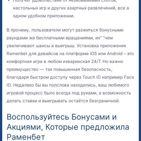
настольных игр и других азартных развлечений, все а
одном удобном приложении.
В прочему, пользователи могут разжиться бонусными
раундами же бесплатными вращениями, их” “чем
увеличивают шансы а выигрыш. Установка приложения
Ramenbet для девайсов на платформе iOS или Android – это
комфортная игра в любом изваринская 24/7. Но важно
преимущество — так повышенная безопасность,
благодаря быстром доступу через Touch ID например Face
ID. Недалеко бы вы полслова находились, ваш любимого
игровой процесс было всегда под руками, а возможность
делать ставки и выигрывать остаётся безграничной.
Воспользуйтесь Бонусами и
Акциями, Которые предложила
Раменбет