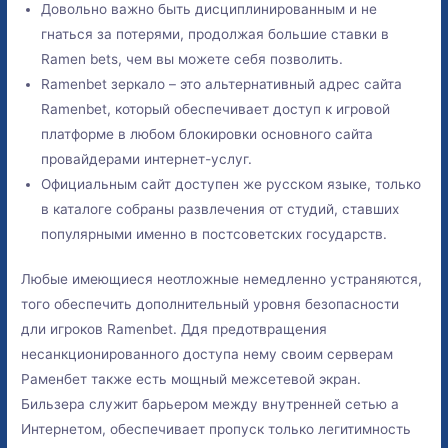
Довольно важно быть дисциплинированным и не
гнаться за потерями, продолжая большие ставки в
Ramen bets, чем вы можете себя позволить.
Ramenbet зеркало – это альтернативный адрес сайта
Ramenbet, который обеспечивает доступ к игровой
платформе в любом блокировки основного сайта
провайдерами интернет-услуг.
Официальным сайт доступен же русском языке, только
в каталоге собраны развлечения от студий, ставших
популярными именно в постсоветских государств.
Любые имеющиеся неотложные немедленно устраняются,
того обеспечить дополнительный уровня безопасности
дли игроков Ramenbet. Ддя предотвращения
несанкционированного доступа нему своим серверам
Раменбет также есть мощный межсетевой экран.
Бильзера служит барьером между внутренней сетью а
Интернетом, обеспечивает пропуск только легитимность