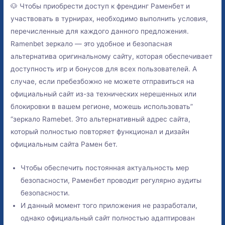
🐶 Чтобы приобрести доступ к френдинг Раменбет и
участвовать в турнирах, необходимо выполнить условия,
перечисленные для каждого данного предложения.
Ramenbet зеркало — это удобное и безопасная
альтернатива оригинальному сайту, которая обеспечивает
доступность игр и бонусов для всех пользователей. А
случае, если пребезбожно не можете отправиться на
официальный сайт из-за технических нерешенных или
блокировки в вашем регионе, можешь использовать”
“зеркало Ramebet. Это альтернативный адрес сайта,
который полностью повторяет функционал и дизайн
официальным сайта Рамен бет.
Чтобы обеспечить постоянная актуальность мер
безопасности, Раменбет проводит регулярно аудиты
безопасности.
И данный момент того приложения не разработали,
однако официальный сайт полностью адаптирован