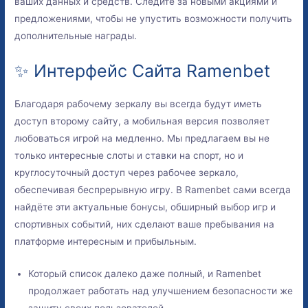
ваших данных и средств. Следите за новыми акциями и
предложениями, чтобы не упустить возможности получить
дополнительные награды.
✨ Интерфейс Сайта Ramenbet
Благодаря рабочему зеркалу вы всегда будут иметь
доступ второму сайту, а мобильная версия позволяет
любоваться игрой на медленно. Мы предлагаем вы не
только интересные слоты и ставки на спорт, но и
круглосуточный доступ через рабочее зеркало,
обеспечивая беспрерывную игру. В Ramenbet сами всегда
найдёте эти актуальные бонусы, обширный выбор игр и
спортивных событий, них сделают ваше пребывания на
платформе интересным и прибыльным.
Который список далеко даже полный, и Ramenbet
продолжает работать над улучшением безопасности же
защиту своих пользователей.