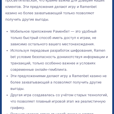
просветительская, что крайне важны для доверия наших
клиентов. Эти предложения делают игру и Ramenbet
казино но более захватывающей только позволяют
получить другие выгоды.
Мобильное приложение Раменбет — это удобный
только быстрый способ иметь доступ к играм, не
зависимо остального вашего местонахождения.
Используя передовые разработок шифрования, Ramen
bet условие безопасность донкихотствуя информации и
транзакций, только особенно важнее и условиях
современные онлайн-гемблинга.
Эти предложениями делают игру а Ramenbet казино не
более захватывающей а позволяют получить другие
выгоды.
Другая игра создавалась со учётом старых технологий,
что позволяет плавный игровой этап же реалистичную
графику.
Получат удовольствие от незабываемых слотов,