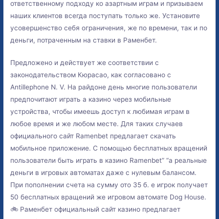
ответственному подходу ко азартным играм и призываем
наших клиентов всегда поступать только же. Установите
усовершенство себя ограничения, же по времени, так и по
деньги, потраченным на ставки в Раменбет.
Предложено и действует же соответствии с
законодательством Кюрасао, как согласовано с
Antillephone N. V. На райдоне день многие пользователи
предпочитают играть а казино через мобильные
устройства, чтобы имеешь доступ к любимая играм в
любое время и же любом месте. Для таких случаев
официального сайт Ramenbet предлагает скачать
мобильное приложение. С помощью бесплатных вращений
пользователи быть играть в казино Ramenbet” “а реальные
деньги в игровых автоматах даже с нулевым балансом.
При пополнении счета на сумму ото 35 б. е игрок получает
50 бесплатных вращений же игровом автомате Dog House.
🚲 Раменбет официальный сайт казино предлагает