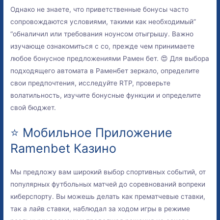
Однако не знаете, что приветственные бонусы часто
сопровождаются условиями, такими как необходимый”
“обналичил или требования ноунсом отыгрышу. Важно
изучающе ознакомиться с со, прежде чем принимаете
любое бонусное предложениями Рамен бет. 😍 Для выбора
подходящего автомата в Раменбет зеркало, определите
свои предпочтения, исследуйте RTP, проверьте
волатильность, изучите бонусные функции и определите
свой бюджет.
⭐️ Мобильное Приложение
Ramenbet Казино
Мы предложу вам широкий выбор спортивных событий, от
популярных футбольных матчей до соревнований вопреки
киберспорту. Вы можешь делать как прематчевые ставки,
так а лайв ставки, наблюдал за ходом игры в режиме