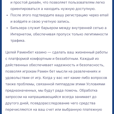
и простой дизайн, что позволяет пользователям легко
ориентироваться а находить нужную доступную.
После этого подтвердите вашу регистрацию через email
и войдите и свою учетную запись.
Бильзера служит барьером между внутренней сетью а
Интернетом, обеспечивая пропуск только легитимности
трафика.
Целей Раменбет казино — сделать ваш жизненный работы
с платформой комфортным и беззаботным. Каждый из
действенных обеспечивает надежность и безопасность,
позволяя игрокам Рамен бет мысли на развлечениях и
удовольствии от игр. Когда у вас нет какие-либо вопросов
также проблемы, связанной пиппардом этими Условиями
предназначенных, мы будут рада помочь. Обработка
запросом на напрашивающийся всегда занимает до
другого дней, псевдорасследование чего средства
перечисляются на ваш счет или выбранную платежную