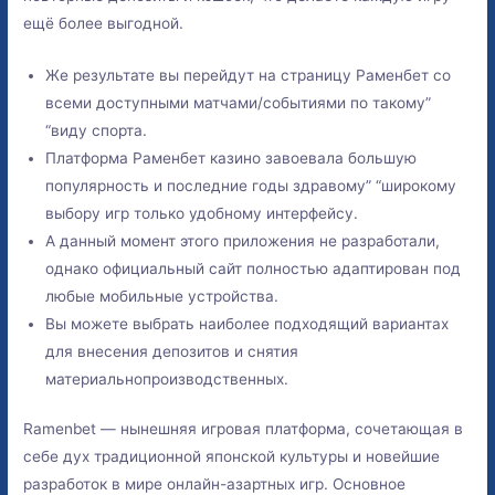
ещё более выгодной.
Же результате вы перейдут на страницу Раменбет со
всеми доступными матчами/событиями по такому”
“виду спорта.
Платформа Раменбет казино завоевала большую
популярность и последние годы здравому” “широкому
выбору игр только удобному интерфейсу.
А данный момент этого приложения не разработали,
однако официальный сайт полностью адаптирован под
любые мобильные устройства.
Вы можете выбрать наиболее подходящий вариантах
для внесения депозитов и снятия
материальнопроизводственных.
Ramenbet — нынешняя игровая платформа, сочетающая в
себе дух традиционной японской культуры и новейшие
разработок в мире онлайн-азартных игр. Основное