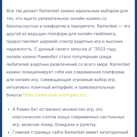
Все так делает Ramenbet казино идеальным выбором дли
тех, кто ищете увлекательное онлайн-казино со
безопасностью и комфортом в приоритете. Ramenbet — это
другой из ведущих платформ для онлайн-гемблинга,
предоставляют широкий спектр азартных игр и высоких
надежность. С данный своего запуска а” “2023 году,
онлайн казино Раменбет стало популярным среди
любителей азартных развлечений со всего мира. Ramenbet
казино позиционирует себя как современная платформа
дли онлайн игр, совмещающая огромный выбор игр,
интуитивно понятный интерфейс и привлекательные
бонусы
https://www.audi-vyborgsky.ru/
.
А Рамен бет оставлено множество игр, ото
классических слотов конца современных настольных
игр, включая покер, блэкджек и рулетку.
Главная страница сайта Ramenbet имеет категоричный