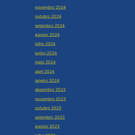
novembro 2024
outubro 2024
setembro 2024
agosto 2024
julho 2024
junho 2024
maio 2024
abril 2024
janeiro 2024
dezembro 2023
novembro 2023
outubro 2023
setembro 2023
agosto 2023