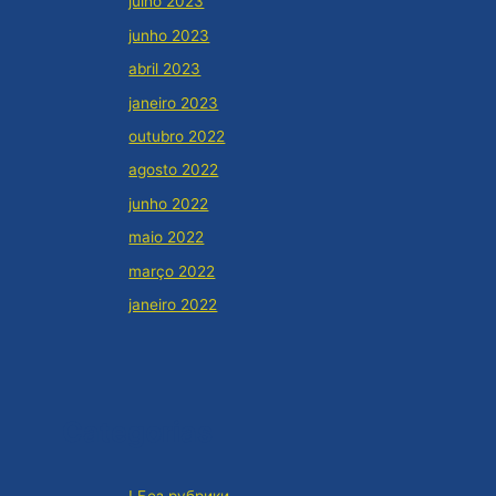
julho 2023
junho 2023
abril 2023
janeiro 2023
outubro 2022
agosto 2022
junho 2022
maio 2022
março 2022
janeiro 2022
Categorias