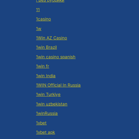
! Без рубрики
11
1casino
1w
1Win AZ Casino
1win Brazil
1win casino spanish
1win fr
1win India
1WIN Official In Russia
1win Turkiye
1win uzbekistan
1winRussia
1xbet
1xbet apk