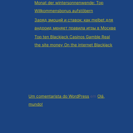
Monat der wintersonnenwende: Top
Willkommensbonus aufstöbern
Заряд эмоций и ставок: как melbet для
андроид меняет правила игры в Москве
Top ten Blackjack Casinos Gamble Real
the site money On the internet Blackjack
Comentários
Um comentarista do WordPress
em
Olá,
mundo!