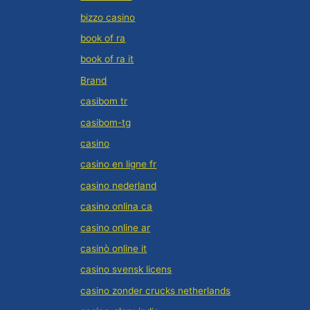
bizzo casino
book of ra
book of ra it
Brand
casibom tr
casibom-tg
casino
casino en ligne fr
casino nederland
casino onlina ca
casino online ar
casinò online it
casino svensk licens
casino zonder crucks netherlands