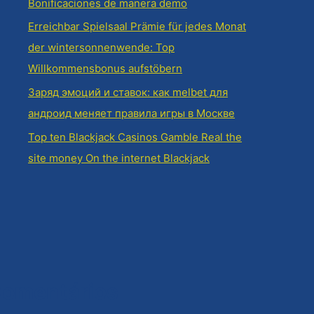
Bonificaciones de manera demo
Erreichbar Spielsaal Prämie für jedes Monat
der wintersonnenwende: Top
Willkommensbonus aufstöbern
Заряд эмоций и ставок: как melbet для
андроид меняет правила игры в Москве
Top ten Blackjack Casinos Gamble Real the
site money On the internet Blackjack
omentários