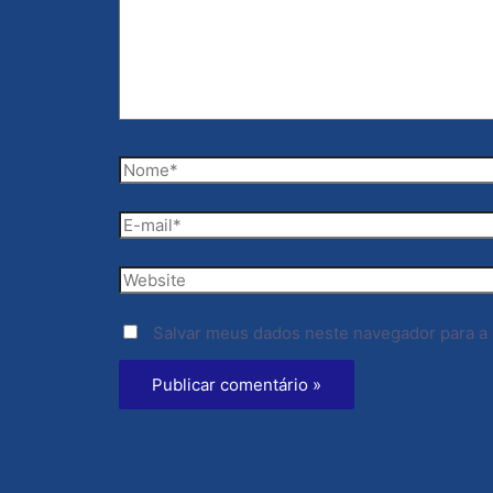
Nome*
E-
mail*
Website
Salvar meus dados neste navegador para a