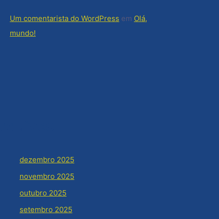
Um comentarista do WordPress
em
Olá,
mundo!
rquivos
dezembro 2025
novembro 2025
outubro 2025
setembro 2025