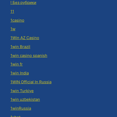
! Без рубрики
11
1casino
1w
1Win AZ Casino
1win Brazil
1win casino spanish
1win fr
1win India
1WIN Official In Russia
1win Turkiye
1win uzbekistan
1winRussia