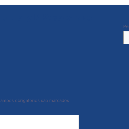
арплату В Казахстане
Pe
P
ampos obrigatórios são marcados