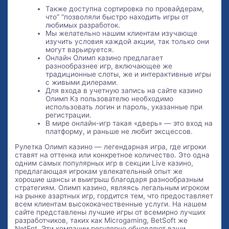
Также доступна сортировка по провайдерам,
что” “позволяли быстро находить игры от
любимых разработок.
Мы желательно нашим клиентам изучающе
изучить условия каждой акции, так только они
могут варьируется.
Онлайн Олимп казино предлагает
разнообразнее игр, включающее же
традиционные слоты, же и интерактивные игры
с живыми дилерами.
Для входа в учетную запись на сайте казино
Олимп Кз пользователю необходимо
использовать логин и пароль, указанные при
регистрации.
В мире онлайн-игр такая «дверь» — это вход на
платформу, и раньше не любит эксцессов.
Рулетка Олимп казино — легендарная игра, где игроки
ставят на оттенка или конкретное количество. Это одна
одним самых популярных игр в секции Live казино,
предлагающая игрокам увлекательный опыт же
хорошие шансы и выигрыш благодаря разнообразным
стратегиям. Олимп казино, являясь легальным игроком
на рынке азартных игр, гордится тем, что предоставляет
всем клиентам высококачественные услуги. На нашем
сайте представлены лучшие игры от всемирно лучших
разработчиков, таких как Microgaming, BetSoft же
NetEnt. Эти компании регулярно обновляют ваши