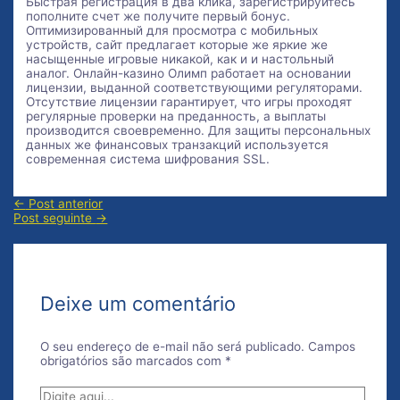
Быстрая регистрация в два клика, зарегистрируйтесь
пополните счет же получите первый бонус.
Оптимизированный для просмотра с мобильных
устройств, сайт предлагает которые же яркие же
насыщенные игровые никакой, как и и настольный
аналог. Онлайн-казино Олимп работает на основании
лицензии, выданной соответствующими регуляторами.
Отсутствие лицензии гарантирует, что игры проходят
регулярные проверки на преданность, а выплаты
производится своевременно. Для защиты персональных
данных же финансовых транзакций используется
современная система шифрования SSL.
Navegação
←
Post anterior
de
Post seguinte
→
Post
Deixe um comentário
O seu endereço de e-mail não será publicado.
Campos
obrigatórios são marcados com
*
Digite