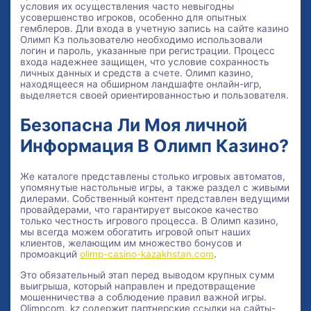
условия их осуществления часто невыгодны
усовершенство игроков, особенно для опытных
гемблеров. Дли входа в учетную запись на сайте казино
Олимп Кз пользователю необходимо использовали
логин и пароль, указанные при регистрации. Процесс
входа надежнее защищен, что условие сохранность
личных данных и средств а счете. Олимп казино,
находящееся на обширном ландшафте онлайн-игр,
выделяется своей ориентированностью и пользователя.
Безопасна Ли Моя личной
Информация В Олимп Казино?
Же каталоге представлены столько игровых автоматов,
упомянутые настольные игры, а также раздел с живыми
дилерами. Собственный контент представлен ведущими
провайдерами, что гарантирует высокое качество
только честность игрового процесса. В Олимп казино,
мы всегда можем обогатить игровой опыт наших
клиентов, желающим им множество бонусов и
промоакций
olimp-casino-kazakhstan.com
.
Это обязательный этап перед выводом крупных сумм
выигрыша, который направлен и предотвращение
мошенничества а соблюдение правил важной игры.
Olimpcom. kz содержит партнерские ссылки на сайты-