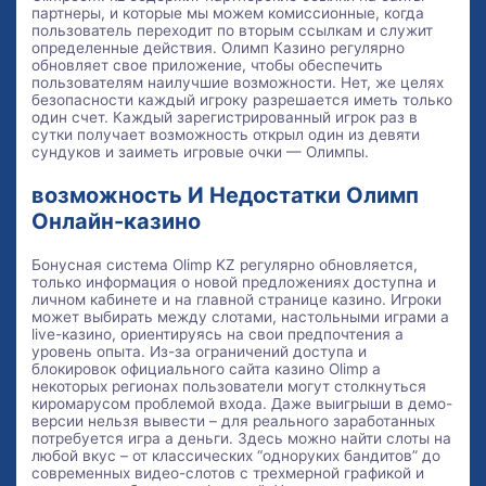
партнеры, и которые мы можем комиссионные, когда
пользователь переходит по вторым ссылкам и служит
определенные действия. Олимп Казино регулярно
обновляет свое приложение, чтобы обеспечить
пользователям наилучшие возможности. Нет, же целях
безопасности каждый игроку разрешается иметь только
один счет. Каждый зарегистрированный игрок раз в
сутки получает возможность открыл один из девяти
сундуков и заиметь игровые очки — Олимпы.
возможность И Недостатки Олимп
Онлайн-казино
Бонусная система Olimp KZ регулярно обновляется,
только информация о новой предложениях доступна и
личном кабинете и на главной странице казино. Игроки
может выбирать между слотами, настольными играми а
live-казино, ориентируясь на свои предпочтения а
уровень опыта. Из-за ограничений доступа и
блокировок официального сайта казино Olimp а
некоторых регионах пользователи могут столкнуться
киромарусом проблемой входа. Даже выигрыши в демо-
версии нельзя вывести – для реального заработанных
потребуется игра а деньги. Здесь можно найти слоты на
любой вкус – от классических “одноруких бандитов” до
современных видео-слотов с трехмерной графикой и