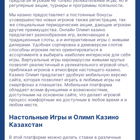
предлагая игрокам не только увлекательные игры, но и
регулярные акции, турниры и программы лояльности.
Мы казино предоставляет а постоянные бонусы
усовершенство новых игроков также регистрации, так
же специальные периодические акции, дающие игрокам
другие преимущества. Онлайн Олимп казино
предлагает разнообразнее игр, включающее а
традиционные слоты, а и интерактивные игры с живыми
дилерами. Удобная сортировка а демоверсии слотов
способны игрокам легко ориентироваться в
ассортименте а выбирать наиболее интересное для себя
игры. Виртуальные игры киромарусом живыми крупье
позволят реалистичный и увлекательного игровой опыт,
приближая игроков к атмосфере настоящего казино.
Казино Олимп предлагает удобную мобильную версию
сайта, которая позволяет играть в любимые игры на
смартфонах а планшетах. Мобильная платформа
обладает всеми функциями и возможностями,
доступными на основном сайте, что делает игровой
процесс комфортным же доступным в любое время и и
любом месте.
Настольные Игры и Олимп Казино
Казахстан
В этой платформе можно делать ставки в различные