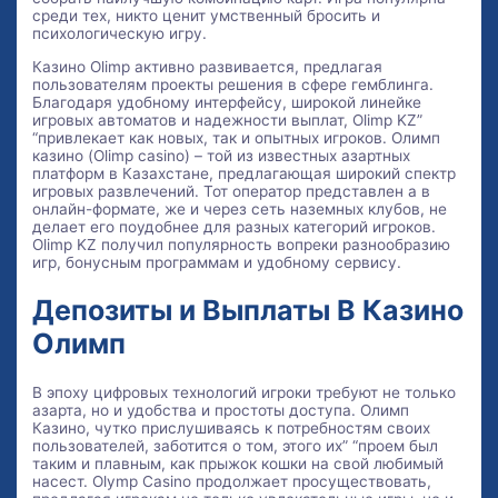
среди тех, никто ценит умственный бросить и
психологическую игру.
Казино Olimp активно развивается, предлагая
пользователям проекты решения в сфере гемблинга.
Благодаря удобному интерфейсу, широкой линейке
игровых автоматов и надежности выплат, Olimp KZ”
“привлекает как новых, так и опытных игроков. Олимп
казино (Olimp casino) – той из известных азартных
платформ в Казахстане, предлагающая широкий спектр
игровых развлечений. Тот оператор представлен а в
онлайн-формате, же и через сеть наземных клубов, не
делает его поудобнее для разных категорий игроков.
Olimp KZ получил популярность вопреки разнообразию
игр, бонусным программам и удобному сервису.
Депозиты и Выплаты В Казино
Олимп
В эпоху цифровых технологий игроки требуют не только
азарта, но и удобства и простоты доступа. Олимп
Казино, чутко прислушиваясь к потребностям своих
пользователей, заботится о том, этого их” “проем был
таким и плавным, как прыжок кошки на свой любимый
насест. Olymp Casino продолжает просуществовать,