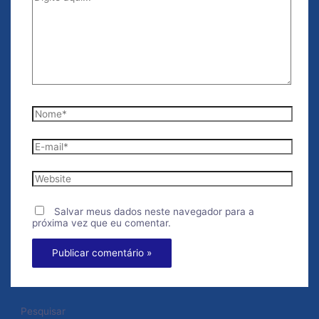
aqui...
Nome*
E-
mail*
Website
Salvar meus dados neste navegador para a
próxima vez que eu comentar.
Pesquisar