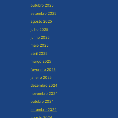
outubro 2025
setembro 2025
agosto 2025
julho 2025
junho 2025
maio 2025
abril 2025
março 2025
fevereiro 2025
janeiro 2025
dezembro 2024
novembro 2024
outubro 2024
setembro 2024
agosto 2024