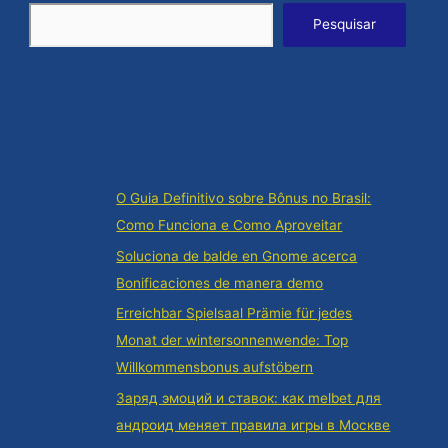
Pesquisar
Posts recentes
O Guia Definitivo sobre Bônus no Brasil:
Como Funciona e Como Aproveitar
Soluciona de balde en Gnome acerca
Bonificaciones de manera demo
Erreichbar Spielsaal Prämie für jedes
Monat der wintersonnenwende: Top
Willkommensbonus aufstöbern
Заряд эмоций и ставок: как melbet для
андроид меняет правила игры в Москве