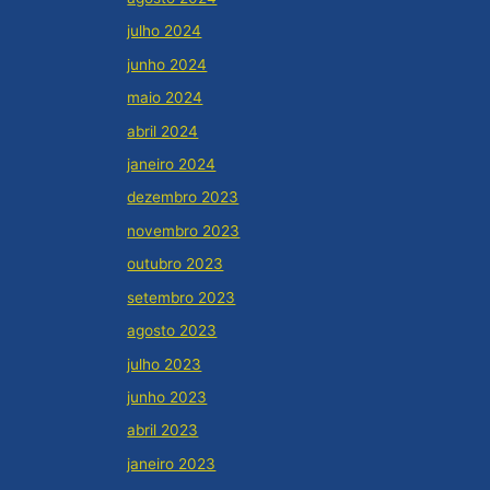
julho 2024
junho 2024
maio 2024
abril 2024
janeiro 2024
dezembro 2023
novembro 2023
outubro 2023
setembro 2023
agosto 2023
julho 2023
junho 2023
abril 2023
janeiro 2023