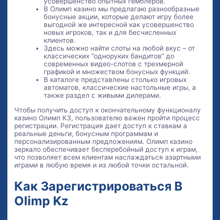
усовершенство опытных гемблеров.
В Олимп казино мы предлагаю разнообразные
бонусные акции, которые делают игру более
выгодной же интересной как усовершенство
новых игроков, так и для бесчисленных
клиентов.
Здесь можно найти слоты на любой вкус – от
классических “одноруких бандитов” до
современных видео-слотов с трехмерной
графикой и множеством бонусных функций.
В каталоге представлены столько игровых
автоматов, классические настольные игры, а
также раздел с живыми дилерами.
Чтобы получить доступ к окончательному функционалу
казино Олимп КЗ, пользователю важен пройти процесс
регистрации. Регистрация дает доступ к ставкам а
реальные деньги, бонусным программам и
персонализированным предложениям. Олимп казино
зеркало обеспечивает бесперебойный доступ к играм,
что позволяет всем клиентам наслаждаться азартными
играми в любую время и из любой точки остальной.
Как Зарегистрироваться В
Olimp Kz