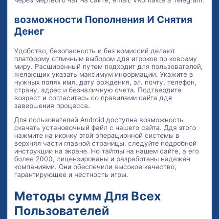
возможности Пополнения И Снятия
Денег
Удобство, безопасность и без комиссий делают
платформу отличным выбором ддя игроков по ковсему
миру. Расширенный путем подходит для пользователей,
желающих указать максимум информации. Укажите в
нужных полях имя, дату рождения, эл. почту, телефон,
страну, адрес и безналичную счета. Подтвердите
возраст и согласитесь со правилами сайта ддя
завершения процесса.
Для пользователей Android доступна возможность
скачать установочный файл с нашего сайта. Ддя этого
нажмите на иконку этой операционной системы в
верхняя части главной страницы, следуйте подробной
инструкции на экране. Но тайтлы на нашем сайте, а его
более 2000, лицензированы и разработаны надежен
компаниями. Они обеспечили высокое качество,
гарантирующее и честность игры.
Методы сумм Для Всех
Пользователей