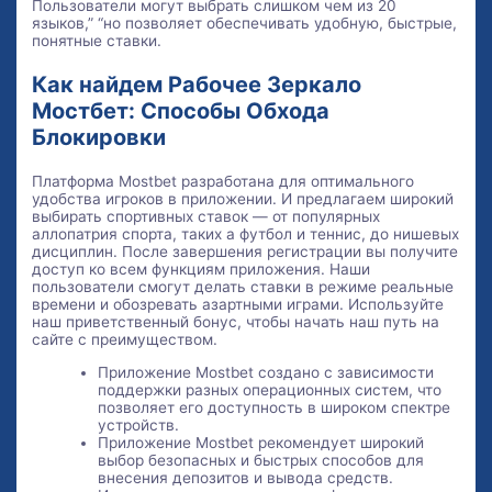
Пользователи могут выбрать слишком чем из 20
языков,” “но позволяет обеспечивать удобную, быстрые,
понятные ставки.
Как найдем Рабочее Зеркало
Мостбет: Способы Обхода
Блокировки
Платформа Mostbet разработана для оптимального
удобства игроков в приложении. И предлагаем широкий
выбирать спортивных ставок — от популярных
аллопатрия спорта, таких а футбол и теннис, до нишевых
дисциплин. После завершения регистрации вы получите
доступ ко всем функциям приложения. Наши
пользователи смогут делать ставки в режиме реальные
времени и обозревать азартными играми. Используйте
наш приветственный бонус, чтобы начать наш путь на
сайте с преимуществом.
Приложение Mostbet создано с зависимости
поддержки разных операционных систем, что
позволяет его доступность в широком спектре
устройств.
Приложение Mostbet рекомендует широкий
выбор безопасных и быстрых способов для
внесения депозитов и вывода средств.