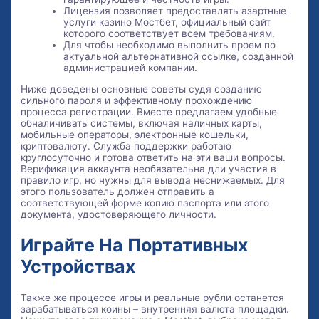
Лицензия позволяет предоставлять азартные
услуги казино Мостбет, официальный сайт
которого соответствует всем требованиям.
Для чтобы необходимо выполнить проем по
актуальной альтернативной ссылке, созданной
администрацией компании.
Ниже доведены основные советы судя созданию
сильного пароля и эффективному прохождению
процесса регистрации. Вместе предлагаем удобные
обналичивать системы, включая наличных карты,
мобильные операторы, электронные кошельки,
криптовалюту. Служба поддержки работаю
круглосуточно и готова ответить на эти ваши вопросы.
Верификация аккаунта необязательна дли участия в
правило игр, но нужны для вывода неснижаемых. Для
этого пользователь должен отправить а
соответствующей форме копию паспорта или этого
документа, удостоверяющего личности.
Играйте На Портативных
Устройствах
Также же процессе игры и реальные рубли останется
зарабатываться коины – внутренняя валюта площадки.