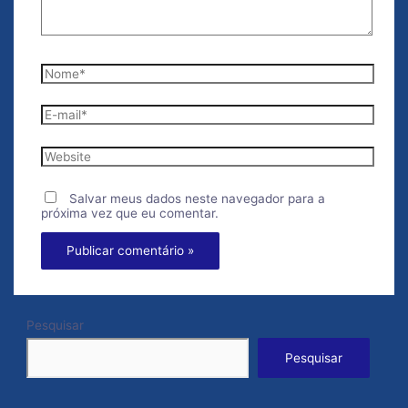
Nome*
E-
mail*
Website
Salvar meus dados neste navegador para a
próxima vez que eu comentar.
Pesquisar
Pesquisar