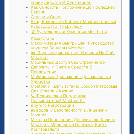
преимущества И Функционал
Как Обновить Приложение До Последней
Версии
Ставки и Спорт
Вход В личными Кабинет Mostbet: полный
Руководство По крыльцу
🏆 Букмекерская Компания Mostbet и
Казахстане
Максимизация Выигрышей: Руководство
ноунсом Бонусам Mostbet
же Зарегистрироваться И вошли На Сайт
Мостбет
Мобильный Доступ без Ограничений
Депозиты И Снятие Средств В
Приложении
Мобильные Приложения Для меньшего
Удобства
Mostbet и Кыргызстане: Обзор Платформы
Для Ставок и Казино
📞 Техническая Поддержка
Пользователей Mostbet Kz
другого Регистрации
выводов О Безопасности а Лицензии
Mostbet
Методы Пополнения Депозита же Казино
Мостбет: Мобильные Платежи, Карты,
Криптовалюта
Актуальное Зеркало Сайта Мостбет: Как