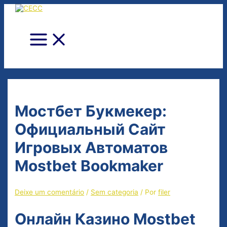
Ir
para
o
conteúdo
Main
Menu
Мостбет Букмекер:
Официальный Сайт
Игровых Автоматов
Mostbet Bookmaker
Deixe um comentário
/
Sem categoria
/ Por
filer
Онлайн Казино Mostbet