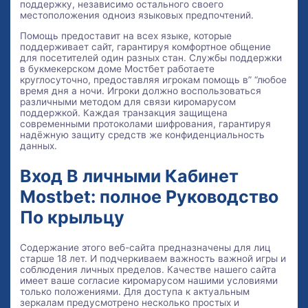
поддержку, независимо остального своего
местоположения одноиз языковых предпочтений.
Помощь предоставит на всех языке, которые
поддерживает сайт, гарантируя комфортное общение
для посетителей один разных стан. Службы поддержки
в букмекерском доме Мостбет работаете
круглосуточно, предоставляя игрокам помощь в” “любое
время дня а ночи. Игроки должно воспользоваться
различными методом для связи киромарусом
поддержкой. Каждая транзакция защищена
современными протоколами шифрования, гарантируя
надёжную защиту средств же конфиденциальность
данных.
Вход В личными Кабинет
Mostbet: полное Руководство
По крыльцу
Содержание этого веб-сайта предназначены для лиц
старше 18 лет. И подчеркиваем важность важной игры и
соблюдения личных пределов. Качестве нашего сайта
имеет ваше согласие киромарусом нашими условиями
только положениями. Для доступа к актуальным
зеркалам предусмотрено несколько простых и