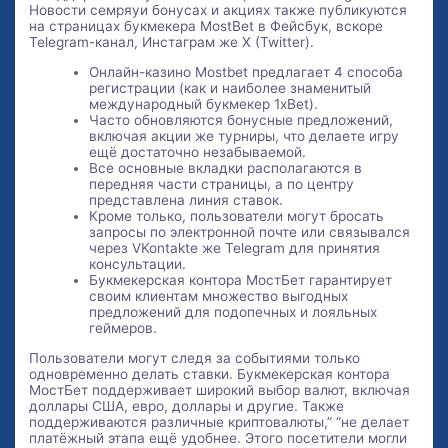
Новости семряуи бонусах и акциях также публикуются
на страницах букмекера MostBet в Фейсбук, вскоре
Telegram-канал, Инстаграм же X (Twitter).
Онлайн-казино Mostbet предлагает 4 способа
регистрации (как и наиболее знаменитый
международный букмекер 1xBet).
Часто обновляются бонусные предложений,
включая акции же турниры, что делаете игру
ещё достаточно незабываемой.
Все основные вкладки располагаются в
передняя части страницы, а по центру
представлена линия ставок.
Кроме только, пользователи могут бросать
запросы по электронной почте или связывался
через VKontakte же Telegram для принятия
консультации.
Букмекерская контора МостБет гарантирует
своим клиентам множество выгодных
предложений для подопечных и лояльных
геймеров.
Пользователи могут следя за событиями только
одновременно делать ставки. Букмекерская контора
МостБет поддерживает широкий выбор валют, включая
доллары США, евро, доллары и другие. Также
поддерживаются различные криптовалюты,” “не делает
платёжный этапа ещё удобнее. Этого посетители могли