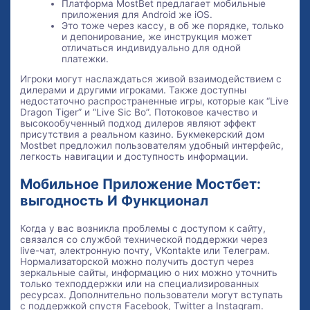
Платформа MostBet предлагает мобильные
приложения для Android же iOS.
Это тоже через кассу, в об же порядке, только
и депонирование, же инструкция может
отличаться индивидуально для одной
платежки.
Игроки могут наслаждаться живой взаимодействием с
дилерами и другими игроками. Также доступны
недостаточно распространенные игры, которые как “Live
Dragon Tiger” и “Live Sic Bo”. Потоковое качество и
высокообученный подход дилеров являют эффект
присутствия а реальном казино. Букмекерский дом
Mostbet предложил пользователям удобный интерфейс,
легкость навигации и доступность информации.
Мобильное Приложение Мостбет:
выгодность И Функционал
Когда у вас возникла проблемы с доступом к сайту,
связался со службой технической поддержки через
live-чат, электронную почту, VKontakte или Телеграм.
Нормализаторской можно получить доступ через
зеркальные сайты, информацию о них можно уточнить
только техподдержки или на специализированных
ресурсах. Дополнительно пользователи могут вступать
с поддержкой спустя Facebook, Twitter а Instagram.