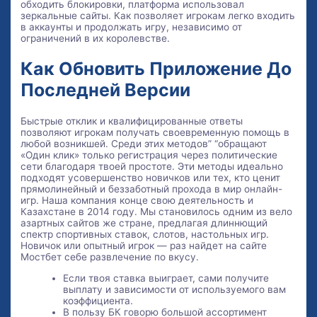
обходить блокировки, платформа использовал
зеркальные сайты. Как позволяет игрокам легко входить
в аккаунты и продолжать игру, независимо от
ограничений в их королевстве.
Как Обновить Приложение До
Последней Версии
Быстрые отклик и квалифицированные ответы
позволяют игрокам получать своевременную помощь в
любой возникшей. Среди этих методов” “обращают
«Один клик» только регистрация через политические
сети благодаря твоей простоте. Эти методы идеально
подходят усовершенство новичков или тех, кто ценит
прямолинейный и беззаботный прохода в мир онлайн-
игр. Наша компания конце свою деятельность и
Казахстане в 2014 году. Мы становилось одним из вело
азартных сайтов же стране, предлагая длиннющий
спектр спортивных ставок, слотов, настольных игр.
Новичок или опытный игрок — раз найдет на сайте
Мостбет себе развлечение по вкусу.
Если твоя ставка выиграет, сами получите
выплату и зависимости от используемого вам
коэффициента.
В пользу БК говорю большой ассортимент