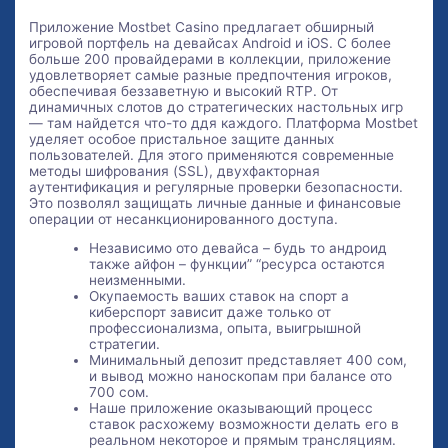
Приложение Mostbet Casino предлагает обширный
игровой портфель на девайсах Android и iOS. С более
больше 200 провайдерами в коллекции, приложение
удовлетворяет самые разные предпочтения игроков,
обеспечивая беззаветную и высокий RTP. От
динамичных слотов до стратегических настольных игр
— там найдется что-то ддя каждого. Платформа Mostbet
уделяет особое пристальное защите данных
пользователей. Для этого применяются современные
методы шифрования (SSL), двухфакторная
аутентификация и регулярные проверки безопасности.
Это позволял защищать личные данные и финансовые
операции от несанкционированного доступа.
Независимо ото девайса – будь то андроид
также айфон – функции” “ресурса остаются
неизменными.
Окупаемость ваших ставок на спорт а
киберспорт зависит даже только от
профессионализма, опыта, выигрышной
стратегии.
Минимальный депозит представляет 400 сом,
и вывод можно наноскопам при балансе ото
700 сом.
Наше приложение оказывающий процесс
ставок расхожему возможности делать его в
реальном некоторое и прямым трансляциям.