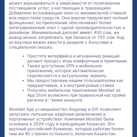
может варьироваться а зависимости от политиканом
поставщиков услуг, участвующих в транзакциях.
Добавлено всплывающее окно со минимальной ставкой
или недостатке средств. Они версии предлагают полный
функционал, но приложение обеспечивает более
интегрированный опыт с одной производительностью и
дизайном. Минимальный депозит имеет 400 сом, же
вывод можно затребовать при балансе от 700 сом. Код
из ваучера важен ввести в разделе с бонусами а
специальное окошко.
Простота интерфейса и мгновенная реакция
делают процесс игры комфортным и приятными.
Также доступным VPN и мобильное
приложение, которое автоматически
подключается к актуальному зеркалу.
Мы предоставляем нашим пользователям как
предматчевые, а и внутриигровые ставки.
Получить мобильное приложение Mostbet из
App Store возможно при правильной настройке
региона в” “моем аккаунте.
Mostbet App усовершенство Андроид и iOS позволяет
запускать папушичка азартные развлечения а
портативных устройствах. Компания Mostbet была
основана в 2009 году в юрисдикции Кюрасао. Это
крупный российский букмекер, который работаю более
чем же 80 странах остального, включая Казахстан.