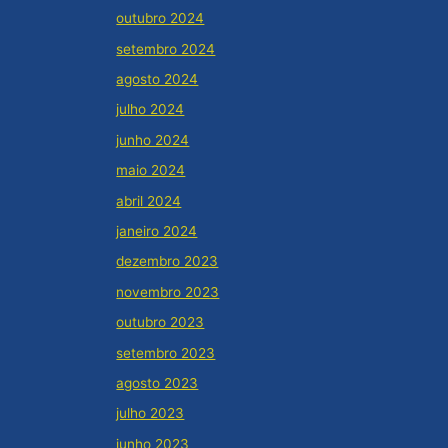
outubro 2024
setembro 2024
agosto 2024
julho 2024
junho 2024
maio 2024
abril 2024
janeiro 2024
dezembro 2023
novembro 2023
outubro 2023
setembro 2023
agosto 2023
julho 2023
junho 2023