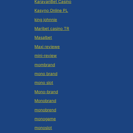
KaravanBet Casino
Kasyno Online PL
king johnnie
Maribet casino TR
Masalbet
Maxi reviewe
mini-review
mombrand
mono brand
mono slot
Mono-brand
Monobrand
monobrend
monogame
monoslot