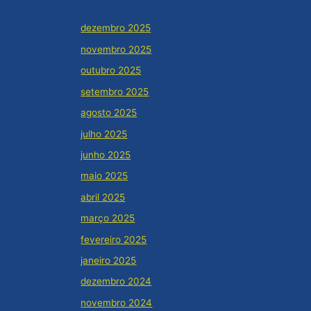
dezembro 2025
novembro 2025
outubro 2025
setembro 2025
agosto 2025
julho 2025
junho 2025
maio 2025
abril 2025
março 2025
fevereiro 2025
janeiro 2025
dezembro 2024
novembro 2024