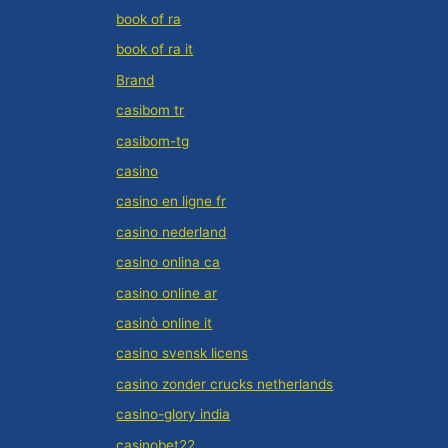
book of ra
book of ra it
Brand
casibom tr
casibom-tg
casino
casino en ligne fr
casino nederland
casino onlina ca
casino online ar
casinò online it
casino svensk licens
casino zonder crucks netherlands
casino-glory india
casinobet22