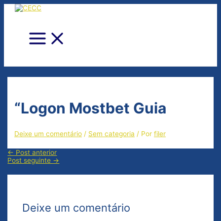
Ir
para
o
conteúdo
Main
Menu
“Logon Mostbet Guia
Deixe um comentário
/
Sem categoria
/ Por
filer
Navegação
←
Post anterior
de
Post seguinte
→
Post
Deixe um comentário