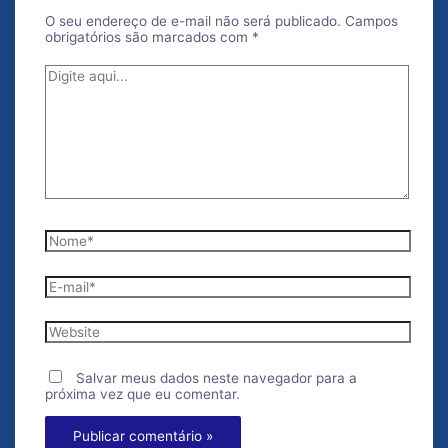
O seu endereço de e-mail não será publicado.
Campos
obrigatórios são marcados com
*
Digite
aqui...
Nome*
E-
mail*
Website
Salvar meus dados neste navegador para a
próxima vez que eu comentar.