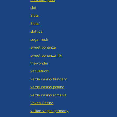
slot
Slots
Slots`
slottica
sugar rush
sweet bonanza
sweet bonanza TR
thewonder
vanuatucbi
verde casino hungary
verde casino poland
verde casino romania
Vovan Casino
vulkan vegas germany