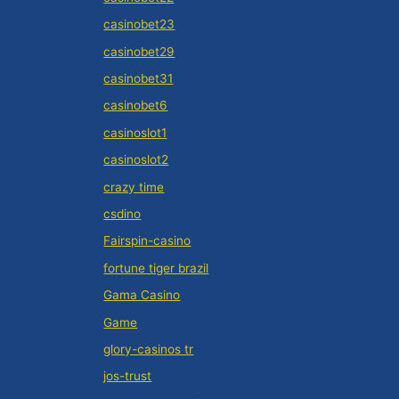
casinobet23
casinobet29
casinobet31
casinobet6
casinoslot1
casinoslot2
crazy time
csdino
Fairspin-casino
fortune tiger brazil
Gama Casino
Game
glory-casinos tr
jos-trust