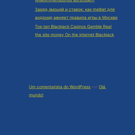
Willkommensbonus aufstöbern
Заряд эмоций и ставок: как melbet для
андроид меняет правила игры в Москве
Top ten Blackjack Casinos Gamble Real
the site money On the internet Blackjack
Comentários
Um comentarista do WordPress
em
Olá,
mundo!
Arquivos