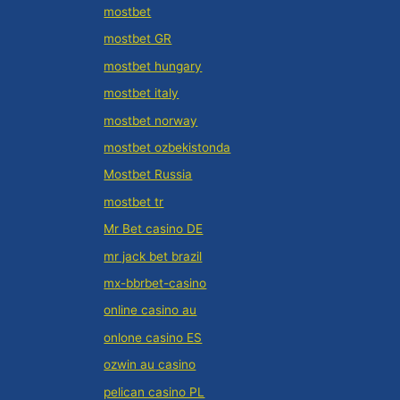
mostbet
mostbet GR
mostbet hungary
mostbet italy
mostbet norway
mostbet ozbekistonda
Mostbet Russia
mostbet tr
Mr Bet casino DE
mr jack bet brazil
mx-bbrbet-casino
online casino au
onlone casino ES
ozwin au casino
pelican casino PL