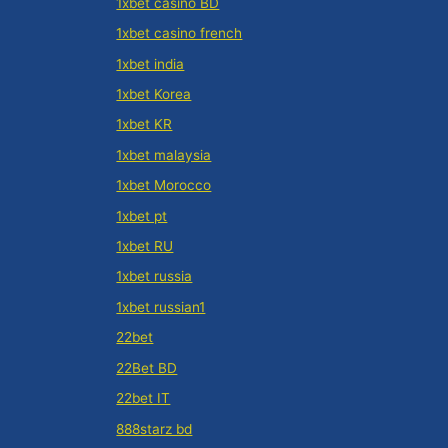
1xbet casino BD
1xbet casino french
1xbet india
1xbet Korea
1xbet KR
1xbet malaysia
1xbet Morocco
1xbet pt
1xbet RU
1xbet russia
1xbet russian1
22bet
22Bet BD
22bet IT
888starz bd