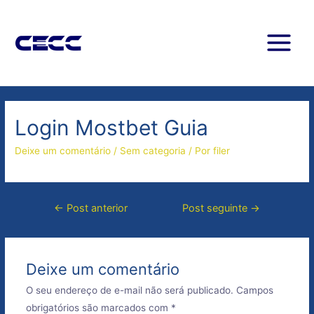
Login Mostbet Guia
Deixe um comentário
/
Sem categoria
/ Por
filer
←
Post anterior
Post seguinte
→
Deixe um comentário
O seu endereço de e-mail não será publicado.
Campos
obrigatórios são marcados com
*