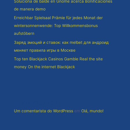
Soluciona de balde en Gnome acerca Bonificaciones
de manera demo
Erreichbar Spielsaal Prämie für jedes Monat der
wintersonnenwende: Top Willkommensbonus
aufstöbern
Заряд эмоций и ставок: как melbet для андроид
меняет правила игры в Москве
Top ten Blackjack Casinos Gamble Real the site
money On the internet Blackjack
Comentários
Um comentarista do WordPress
em
Olá, mundo!