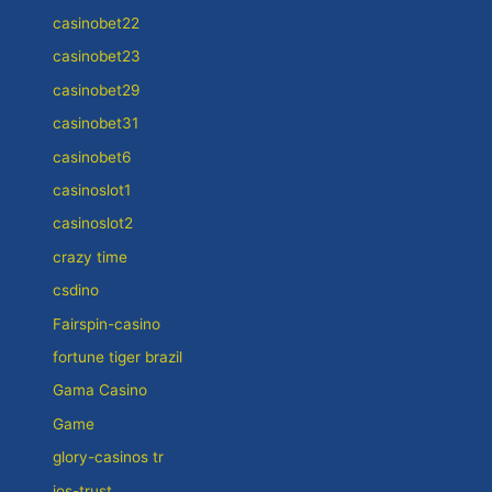
casinobet22
casinobet23
casinobet29
casinobet31
casinobet6
casinoslot1
casinoslot2
crazy time
csdino
Fairspin-casino
fortune tiger brazil
Gama Casino
Game
glory-casinos tr
jos-trust