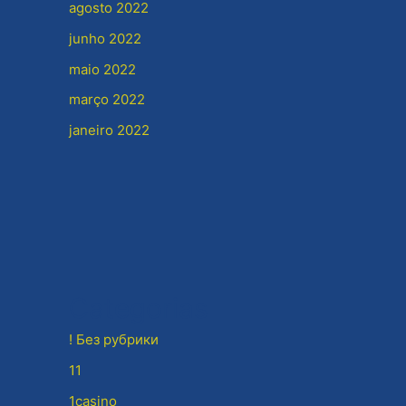
agosto 2022
junho 2022
maio 2022
março 2022
janeiro 2022
Categorias
! Без рубрики
11
1casino