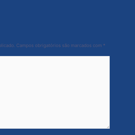
licado.
Campos obrigatórios são marcados com
*