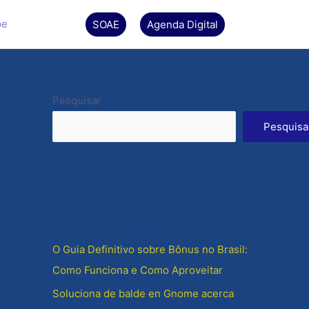
pe
SOAE
Agenda Digital
Pesquisar
Pesquisa
Posts recentes
O Guia Definitivo sobre Bônus no Brasil:
Como Funciona e Como Aproveitar
Soluciona de balde en Gnome acerca