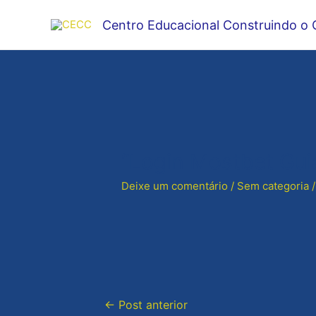
Centro Educacional Construindo o
“Login Mostbet Gui
Deixe um comentário
/
Sem categoria
/
←
Post anterior