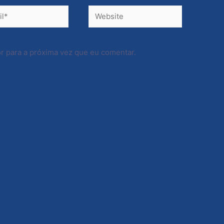
r para a próxima vez que eu comentar.