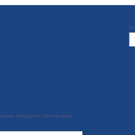
ide To Be Able To
Pe
P
ampos obrigatórios são marcados