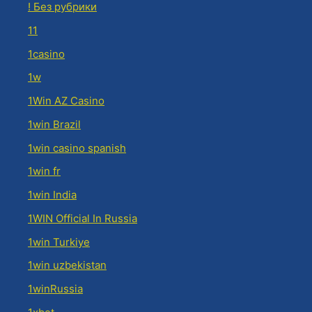
! Без рубрики
11
1casino
1w
1Win AZ Casino
1win Brazil
1win casino spanish
1win fr
1win India
1WIN Official In Russia
1win Turkiye
1win uzbekistan
1winRussia