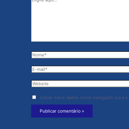
aqui...
Nome*
E-
mail*
Website
Salvar meus dados neste navegador para a