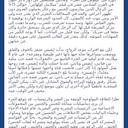
في القرن السادس عشر في فيلم “ميكاييل كولهاس”. حوالي 15%
من الرجال الذين يمارسون الجنس مع رجال يحملون العدوى دون
ظهور أعراض. والحد في السحاقيات التعزير الذي يقدر حده ولى
الأمر ومن ينوب عنه كالمفتى، لأن الحدود الشرعية الواردة توقيفية لا
يجوز القياس عليها. وثمة سيدة تعرضت للضرب، وعندما ذهبت إلى
مركز الشرطة قيل لها “إن الرجل الذي ضربك يستحق جائزة وكان
محقا في ضربك”. ولكن ثمة قليل من البيانات، كما لا يوجد الكثير من
الشهادات الموثقة، لذلك يتعذر في الغالب الحصول على صورة دقيقة
عن حياتهن.
لكن مع اقتراب موعد الزواج، بدأت إيفيس تشعر بالخوف والقلق
ووصفت مشاعرها تجاه حبها بأنها «غير طبيعية ومفزعة». في عام 8
ميلادية، قدم أوفيد في الجزء التاسع من «التحولات» قصة حب مثلية
بين فتاتين، إيفيس ويانثي. عندما حملت والدة إيفيس، هدد زوجها
بقتل المولود إذا كان أنثى، فأنجبت فتاة وأخفوا جنسها بإعطائها اسمًا
محايدًا، «إيفيس». وعندما بلغ «إيفيس» الثالثة عشرة، قرر الأب
تزويجه لفتاة أخرى جميلة تدعى يانثي. تم تصوير قصة حب الفتاتين
بشكل رقيق وملؤه البراءة والشوق المتبادل. غير ذلك، يمكن للمرأة
المنجذبة عاطفيّاً لامرأة أخرى أن تكون موضع إثارة ولكن يبقى الأمر
مخيف في الوقت عينه.
نظرًا للعلاقة البيولوجية الوثيقة بين البشر والرئيسيات، قد يتوقع المرء
أن يرى ديناميكيات مماثلة للجنس والجنس بين المجموعات
الاجتماعية من الرئيسيات البشرية وغير البشرية. قام علماء الأحياء
وعلماء البدائيات بفحص الاختلافات بين الجنسين في بيولوجيا وسلوك
كل من الرئيسيات غير البشرية والبشرية، بحثًا عن القواسم
المشتركة التي قد تشير إلى نشأة بيولوجية مشتركة لفئات الجنس/
الجنس. على الرغم من تعقيد الجنس والجنس والجنس، فمن المفيد