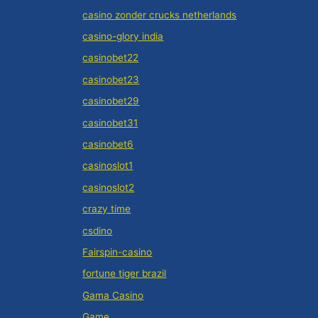
casino zonder crucks netherlands
casino-glory india
casinobet22
casinobet23
casinobet29
casinobet31
casinobet6
casinoslot1
casinoslot2
crazy time
csdino
Fairspin-casino
fortune tiger brazil
Gama Casino
Game