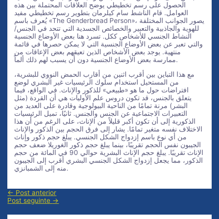
الحصول على رسم تخطيطي يوضح العلاقات المحتملة بين هذه
العوامل. قام الناشط سام كيلرمان بتطوير رسم تخطيطي مفيد
يُعرف باسم «The Genderbread Person»، يصور الجوانب المختلفة
للهوية والجاذبية والتعبير والخصائص الجسدية التي تتحد في الجنس/
النشاط الجنسي للأشخاص ككل. تسرد هنا بعض الأوضاع الجنسية
والتي تعبر عن بعض الأوضاع الجنسية التي لا يمكن حصرها في قائمة
منتهية. يوجد بعض الأشخاص الذين تعيقهم بعض الإعاقات من
ممارسة بعض الأوضاع الجنسية دون أن يسبب لهم ذلك ألماً.
مع هذا التباين بين أقرب اثنين من أقارب الحمض النووي للبشرية،
من المستحيل استخدام سلوك الرئيسيات غير البشري لوضع
افتراضات حول ما هو «طبيعي» للذكور والإناث. في الواقع، فيما
يتعلق بالجنس، قد تكون دروس علم الأوليات هي أن القردة (مثل
البشر) مرنة تمامًا من الناحية البيولوجية وقادرة على العديد من
التعبيرات الاجتماعية عن الجنس والجنس. ثانيًا، تميل الرئيسيات
الذكورية إلى أن تكون أكبر قليلاً من الإناث، على الرغم من أن هذا
الاختلاف نفسه متغير تمامًا. يشار إلى فرق الحجم بين الذكور والإناث
من أي نوع باسم إزدواج الشكل الجنسي. يبلغ حجم ذكور وإناث
الجيبون نفس الحجم تقريبًا، بينما يبلغ حجم ذكور الغوريلا ضعف حجم
الإناث تقريبًا. يبلغ حجم الإناث البشرية حوالي 90 في المائة من حجم
الذكور، مما يجعل إزدواج الشكل الجنسي البشري أقرب إلى الجيبون
منه إلى الشمبانزي.
Navegação
←
Post anterior
de
Post seguinte
→
Post