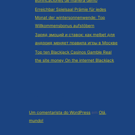
Bonificaciones de manera demo
Erreichbar Spielsaal Prämie für jedes
Monat der wintersonnenwende: Top
Willkommensbonus aufstöbern
Заряд эмоций и ставок: как melbet для
андроид меняет правила игры в Москве
Top ten Blackjack Casinos Gamble Real
the site money On the internet Blackjack
Comentários
Um comentarista do WordPress
em
Olá,
mundo!