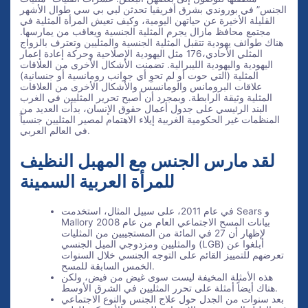
الجنس” في بوروندي بشرق أفريقيا تحدثن لبي بي سي طوال الأشهر
القليلة الأخيرة عن حياتهن اليومية، وكيف تعيش المرأة المثلية في
مجتمع محافظ مازال يجرم المثلية الجنسية ويعاقب من يمارسها.
هناك طوائف يهودية تتقبل المثلية الجنسية والمثليين وتعترف بالزواج
المثلي الأحادي،176 مثل اليهودية الإصلاحية وحركة إعادة إعمار
اليهودية واليهودية الليبرالية. تضمنت الأشكال الأخرى من العلاقات
المثلية (التي حوت أو لم تحوِ أي جوانب رومانسية أو جنسانية)
علاقات البرومانس والومانسس والأشكال الأخرى من العلاقات
المثلية وثيقة الرابطة. وبمجرد أن أصبح تحرير المثليين في الغرب
البند الرئيسي على جدول أعمال حقوق الإنسان، بدأت العديد من
المنظمات غير الحكومية الغربية إيلاء الاهتمام لمصير المثليين جنسياً
في العالم العربي.
لقد مارس الجنس مع المهبل النظيف
للمرأة العربية السمينة
في عام 2011، على سبيل المثال، استخدمت Sears و
Mallory بيانات المسح الاجتماعي العام من عام 2008
لإظهار أن 27 في المائة من المستجيبين من المثليات
والمثليين ومزدوجي الميل الجنسي (LGB) أبلغوا عن
تعرضهم للتمييز القائم على التوجه الجنسي خلال السنوات
الخمس السابقة للمسح.
هذه الأمثلة المخيفة ليست سوى غيض من فيض، ولكن
هناك أيضاً أمثلة على تحرر المثليين في الشرق الأوسط.
بعد سنوات من الجدل حول علاج الجنس والنوع الاجتماعي