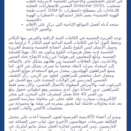
في الدليل التشخيصي والإحصائي للجمعية الأمريكية للطب
النفسي للاضطرابات العقلية (Drescher 2010)، تستجيب
أحدث طبعة، DSM-5، للادعاءات بأن مصطلح «اضطراب
الهوية الجنسية» يصم بالعار استبدالها بـ «اضطراب الهوية
الجنسية».
ستجد أدناه أفضل المواقع الإباحية التي تركز على الأفلام
والصور الإباحية.
توجد الغريزة الجنسية في الكائنات الحية الراقية والغرض منها التكاثر
وحفظ النوع, أما في الكائنات الحية البدائية فيتم التكاثر لا تزاوجيا.بعد
وصول الإنسان لسن البلوغ تكتمل اعضائه الجنسية وتنشط الغريزة
الجنسية لديه بفعل هرمونات البلوغ ويكون بعد ذلك مهيئا للعملية
الجنسية. وأبلغ المعلمون في هولندا عن زيادة الانفتاح تجاه الجنس
والأحاديث حول العلاقات الجنسية بين طلابهم بشكل عام، بالإضافة
إلى استعداد متزايد لانتقاد شخصاً ما تصرف بشكل غير لائق. كما
يتمتع المراهقون الهولنديون بمعدل مرتفع لاستخدام موانع الحمل،
ومعدل حمل منخفض للمراهقين. لعقود من الزمن، ركّز التثقيف
الجنسي المدرسي في الولايات المتحدة على منع الحمل غير
المرغوب فيه، والأمراض المنقولة بالاتصال الجنسي، وكان يضم فقط
للمراهقين. تدور أحداثهُ حول آندي ستيتسر وهو انطوائي خجول يبلغ
من العمر 40 عامًا يعمل كمشرف على المخزن في متجر
الإلكترونيات سمارت تيك. فلقد تخلى عن محاولة ممارسة الجنس
بعد عدة محاولات فاشلة كما يعيش بمفرده في شقة بها مجموعة من
شخصيات الأكشن وألعاب الفيديو.
ويبدو أن أعضاء الأكاديمية الفرنسية لفنون السينما أخذت على محمل
الفكاهة تصريحات جوهانسون الأخيرة حول غياب حس الضيافة عند
الباريسيين. ومن المرشحين لجائزة أفضل ممثل ماتيو آملريك عن
دوره في “فينوس في الفراء” ومادس ميكلسين عن دور تاجر خيول