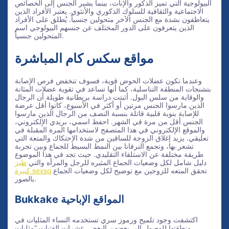
البيولوجية التي تميز الذكور والإناث، بينما يشير الجنس إلى الخصائص
الاجتماعية والثقافية للسلوك الذكوري والأنثوي. يعتبر الأفراد الذين
يتعاطفون بشدة مع الجنس الآخر متحولين جنسياً. يُطلق على الأفراد
الذين يتعرفون على الدور المختلف عن جنسهم البيولوجي اسم
المتحولين جنسياً.
مواقع سكس كام المباشرة
وعندما تكون عضلات الحوض قوية، فسوف تنخفض فرص الإصابة
بتشنجات المنطقة التناسلية، كما أنها تساعد في تقوية عضلات المثانة
والوقاية من سلس البول. أثبتت دراسة بريطانية طويلة أن الرجال
الذين مارسوا الجنس مرتين أو أكثر في الأسبوع، كانوا أقل عرضة
للإصابة بنوبة قلبية قاتلة بنسبة النصف من الرجال الذين مارسوا
الجنس أقل من مرة في الشهر. احفظ اسمي، بريدي الإلكتروني،
والموقع الإلكتروني في هذا المتصفح لاستخدامها المرة المقبلة في
تعليقي. يزيد إغلاق الزوجة للساقين من شدة الإحتكاك والمتعة التي
تشعر بها، وتجمع النرفانا بين النمط البسيط للجماع وبين تجربة
طريقة مختلفة عن الاستلقاء التقليدي. حيث تجد في هذا الموضوع
دليل شامل لكل وضعيات الجماع المثيره للرجل والمرأه والتي
طيز
تحقق المتعه للزوجين مع توضيح لكل وضعيات الجماع
كبيرة sexsq
بالصور.
Bukkake المواقع الإباحية
اكتشفت وجود تلميح ورموز سري تستخدمه النساء المثليات في
منطقتها للوصول إلى بعضهن البعض. عشرات الفتيات “مثليات