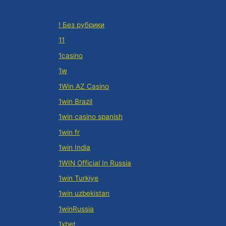
! Без рубрики
11
1casino
1w
1Win AZ Casino
1win Brazil
1win casino spanish
1win fr
1win India
1WIN Official In Russia
1win Turkiye
1win uzbekistan
1winRussia
1xbet