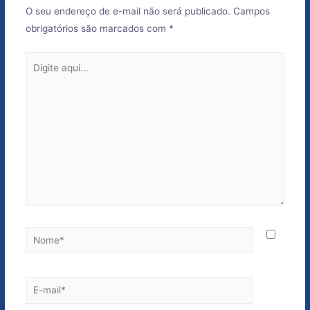
O seu endereço de e-mail não será publicado.
Campos
obrigatórios são marcados com
*
Digite
aqui...
Nome*
E-
mail*