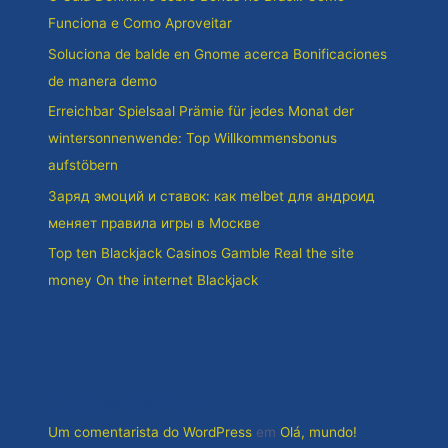
Funciona e Como Aproveitar
Soluciona de balde en Gnome acerca Bonificaciones
de manera demo
Erreichbar Spielsaal Prämie für jedes Monat der
wintersonnenwende: Top Willkommensbonus
aufstöbern
Заряд эмоций и ставок: как melbet для андроид
меняет правила игры в Москве
Top ten Blackjack Casinos Gamble Real the site
money On the internet Blackjack
Comentários
Um comentarista do WordPress
em
Olá, mundo!