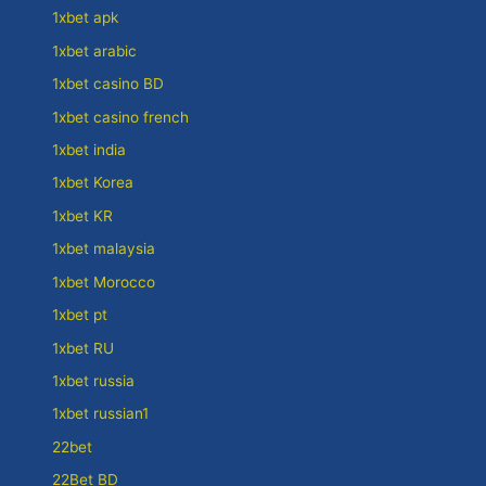
1xbet apk
1xbet arabic
1xbet casino BD
1xbet casino french
1xbet india
1xbet Korea
1xbet KR
1xbet malaysia
1xbet Morocco
1xbet pt
1xbet RU
1xbet russia
1xbet russian1
22bet
22Bet BD