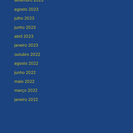
setembro 2023
agosto 2023
julho 2023
junho 2023
abril 2023
janeiro 2023
outubro 2022
agosto 2022
junho 2022
maio 2022
março 2022
janeiro 2022