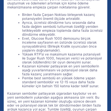
oluşturmak ve ödemeleri artırmak için küme ödeme
mekanizmasına empieza çarpan noktalarına güvenir.
Birden fazla Çarpan Noktası birleşerek kazanç
potansiyelini önemli ölçüde artırabilir.
Ayrıca, ücretsiz döndürme turu sırasında daha
fazla dağılım sembolü tutturmak özelliği yeniden
tetikleyebilir empieza toplamda daha fazla ücretsiz
döndürme ekleyebilir.
Evet, Glucose Rush 1000 demosunu birçok
inceleme sayfasının en üstünde ücretsiz olarak
oynayabilirsiniz (Birleşik Krallık oyuncuları önce
yaşlarını doğrulamalıdır).
Yüksek RTP’si ve maksimum kazanma potansiyeli
ile Sugar Rush 1000, heyecan verici ve potansiyel
olarak ödüllendirici bir oyun deneyimi sunar.
Kazanan kümeler patlayarak en yeni sembollerin
aşağı yuvarlanmasını ve potansiyel olarak daha
fazla kazanç yaratmasını sağlar.
Pembe best sembolü en yüksek ödeme yapan
standard semboldür ve 12-15 veya daha fazla
kümeler için bahsin 150 katına kadar teklif sunar.
Kazanan semboller patlayarak ızgaradan kaybolur ve en
yeni sembollerin yukarıdan aşağıya akmasına izin verir. Bu
süreç, en yeni kazanan kümeler oluştuğu sürece devam
eder ve potansiyel olarak tek bir döndürmeden birden fazla
ardışık kazanca yol açar. Tumble özelliği, oyunun çarpan