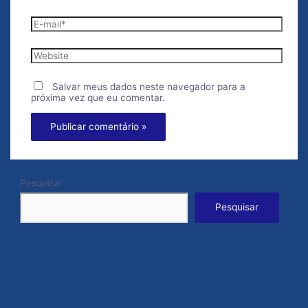
E-
mail*
Website
Salvar meus dados neste navegador para a
próxima vez que eu comentar.
Pesquisar
Pesquisar
Posts recentes