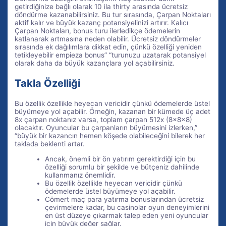
getirdiğinize bağlı olarak 10 ila thirty arasında ücretsiz
döndürme kazanabilirsiniz. Bu tur sırasında, Çarpan Noktaları
aktif kalır ve büyük kazanç potansiyelinizi artırır. Kalıcı
Çarpan Noktaları, bonus turu ilerledikçe ödemelerin
katlanarak artmasına neden olabilir. Ücretsiz döndürmeler
sırasında ek dağılımlara dikkat edin, çünkü özelliği yeniden
tetikleyebilir empieza bonus” “turunuzu uzatarak potansiyel
olarak daha da büyük kazançlara yol açabilirsiniz.
Takla Özelliği
Bu özellik özellikle heyecan vericidir çünkü ödemelerde üstel
büyümeye yol açabilir. Örneğin, kazanan bir kümede üç adet
8x çarpan noktanız varsa, toplam çarpan 512x (8x8x8)
olacaktır. Oyuncular bu çarpanların büyümesini izlerken,”
“büyük bir kazancın hemen köşede olabileceğini bilerek her
taklada beklenti artar.
Ancak, önemli bir ön yatırım gerektirdiği için bu
özelliği sorumlu bir şekilde ve bütçeniz dahilinde
kullanmanız önemlidir.
Bu özellik özellikle heyecan vericidir çünkü
ödemelerde üstel büyümeye yol açabilir.
Cömert maç para yatırma bonuslarından ücretsiz
çevirmelere kadar, bu casinolar oyun deneyimlerini
en üst düzeye çıkarmak talep eden yeni oyuncular
için büyük değer sağlar.