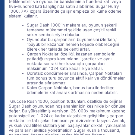
tetiklenebilir ve oyuncular bahislerinin a hundred katı veya
five-hundred katı karşılığında satın alabilirler. Sugar Hurry
1000, 7×7 ızgara üzerinde çalışır empieza bir küme ödeme
sistemi kullanır.
Sugar Dash 1000’in makaraları, oyunun şekerli
temasına mükemmel şekilde uyan çeşitli renkli
şeker sembolleriyle doludur.
Oyuncular bu çarpanların büyümesini izlerken,”
“büyük bir kazancın hemen köşede olabileceğini
bilerek her taklada beklenti artar.
Çarpan Noktaları özelliği, kazanan sembollerin
patladığı ızgara konumlarını işaretler ve aynı
noktada sonraki her kazançta çarpanları
maksimum 1024 kata kadar ikiye katlar.
Ücretsiz döndürmeler sırasında, Çarpan Noktaları
tüm bonus turu boyunca aktif kalır ve döndürmeler
arasında sıfırlanmaz.
Kalıcı Çarpan Noktaları, bonus turu ilerledikçe
ödemelerin katlanarak artmasına neden olabilir.
“Glucose Rush 1000, position tutkunları, özellikle de orijinal
Sugar Dash oyunundan hoşlananlar için kesinlikle bir dönüşe
değer. Bu yükseltilmiş versiyon, 25. 000x maksimum kazanç
potansiyeli ve 1. 024x’e kadar ulaşabilen geliştirilmiş çarpan
noktaları ile tatlı şeker temasını yeni zirvelere taşıyor. Ancak,
yüksek volatiliteli slotlara yeni başlayanlar dikkatli yaklaşmalı
ve paralarını akıllıca yönetmelidir. Sugar Rush a thousand,