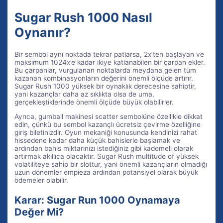
Sugar Rush 1000 Nasıl
Oynanır?
Bir sembol aynı noktada tekrar patlarsa, 2x’ten başlayan ve
maksimum 1024x’e kadar ikiye katlanabilen bir çarpan ekler.
Bu çarpanlar, vurgulanan noktalarda meydana gelen tüm
kazanan kombinasyonların değerini önemli ölçüde artırır.
Sugar Rush 1000 yüksek bir oynaklık derecesine sahiptir,
yani kazançlar daha az sıklıkta olsa de uma,
gerçekleştiklerinde önemli ölçüde büyük olabilirler.
Ayrıca, gumball makinesi scatter sembolüne özellikle dikkat
edin, çünkü bu sembol kazançlı ücretsiz çevirme özelliğine
giriş biletinizdir. Oyun mekaniği konusunda kendinizi rahat
hissedene kadar daha küçük bahislerle başlamak ve
ardından bahis miktarınızı istediğiniz gibi kademeli olarak
artırmak akıllıca olacaktır. Sugar Rush multitude of yüksek
volatiliteye sahip bir slottur, yani önemli kazançların olmadığı
uzun dönemler empieza ardından potansiyel olarak büyük
ödemeler olabilir.
Karar: Sugar Run 1000 Oynamaya
Değer Mi?