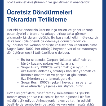
noktalarını etkinleştirmenin ve geliştirmenin anahtarıdır.
Ücretsiz Döndürmeleri
Tekrardan Tetikleme
Her biri bir öncekinin üzerine inşa edilen ve genel kazanç
potansiyelini artıran arka arkaya birkaç takla görmek
alışılmadık bir durum değildir. Bu basamaklı etki, mütevazı bir
ilk kazancı bile önemli bir ödemeye dönüştürebilir ve
oyuncuları the woman dönüşte koltuklarının kenarında tutar.
Sugar Dash 1000, her dönüşü heyecan verici bir maceraya
dönüştüren çeşitli tatlı özelliklerle doludur.
Bu tur sırasında, Çarpan Noktaları aktif kalır ve
büyük kazanç potansiyelinizi artırır.
Sugar Hurry 1000’de kazanmak için oyunun
özelliklerini anlamak, stratejik bahisler yapmak ve
ücretsiz çevirmeler ve çarpanlar gibi bonus
özelliklerden yararlanmak gerekir.
Sugar Rush 1000’in şekerli heyecanını paranızı
riske atmadan yaşamak mı istiyorsunuz?
Göz alıcı grafiklere, tuhaf temayı mükemmel bir şekilde
tamamlayan çan ve ıslık sesleri içeren eğlenceli bir film
müziği eşlik ediyor. Animasyonlar akıcı ve tatmin edicidir,
özellikle de sembollerin patladığı ve yenilerinin aşağı aktığı