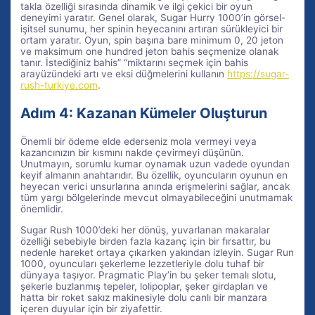
takla özelliği sırasında dinamik ve ilgi çekici bir oyun
deneyimi yaratır. Genel olarak, Sugar Hurry 1000’in görsel-
işitsel sunumu, her spinin heyecanını artıran sürükleyici bir
ortam yaratır. Oyun, spin başına bare minimum 0, 20 jeton
ve maksimum one hundred jeton bahis seçmenize olanak
tanır. İstediğiniz bahis” “miktarını seçmek için bahis
arayüzündeki artı ve eksi düğmelerini kullanın
https://sugar-
rush-turkiye.com
.
Adım 4: Kazanan Kümeler Oluşturun
Önemli bir ödeme elde ederseniz mola vermeyi veya
kazancınızın bir kısmını nakde çevirmeyi düşünün.
Unutmayın, sorumlu kumar oynamak uzun vadede oyundan
keyif almanın anahtarıdır. Bu özellik, oyuncuların oyunun en
heyecan verici unsurlarına anında erişmelerini sağlar, ancak
tüm yargı bölgelerinde mevcut olmayabileceğini unutmamak
önemlidir.
Sugar Rush 1000’deki her dönüş, yuvarlanan makaralar
özelliği sebebiyle birden fazla kazanç için bir fırsattır, bu
nedenle hareket ortaya çıkarken yakından izleyin. Sugar Run
1000, oyuncuları şekerleme lezzetleriyle dolu tuhaf bir
dünyaya taşıyor. Pragmatic Play’in bu şeker temalı slotu,
şekerle buzlanmış tepeler, lolipoplar, şeker girdapları ve
hatta bir roket sakız makinesiyle dolu canlı bir manzara
içeren duyular için bir ziyafettir.