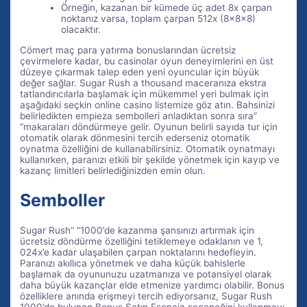
Örneğin, kazanan bir kümede üç adet 8x çarpan
noktanız varsa, toplam çarpan 512x (8x8x8)
olacaktır.
Cömert maç para yatırma bonuslarından ücretsiz
çevirmelere kadar, bu casinolar oyun deneyimlerini en üst
düzeye çıkarmak talep eden yeni oyuncular için büyük
değer sağlar. Sugar Rush a thousand maceranıza ekstra
tatlandırıcılarla başlamak için mükemmel yeri bulmak için
aşağıdaki seçkin online casino listemize göz atın. Bahsinizi
belirledikten empieza sembolleri anladıktan sonra sıra”
“makaraları döndürmeye gelir. Oyunun belirli sayıda tur için
otomatik olarak dönmesini tercih ederseniz otomatik
oynatma özelliğini de kullanabilirsiniz. Otomatik oynatmayı
kullanırken, paranızı etkili bir şekilde yönetmek için kayıp ve
kazanç limitleri belirlediğinizden emin olun.
Semboller
Sugar Rush” “1000’de kazanma şansınızı artırmak için
ücretsiz döndürme özelliğini tetiklemeye odaklanın ve 1,
024x’e kadar ulaşabilen çarpan noktalarını hedefleyin.
Paranızı akıllıca yönetmek ve daha küçük bahislerle
başlamak da oyununuzu uzatmanıza ve potansiyel olarak
daha büyük kazançlar elde etmenize yardımcı olabilir. Bonus
özelliklere anında erişmeyi tercih ediyorsanız, Sugar Rush