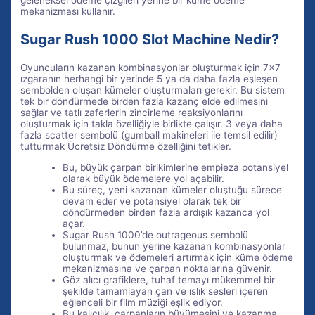
geleneksel ödeme çizgileri yerine bir küme ödeme
mekanizması kullanır.
Sugar Rush 1000 Slot Machine Nedir?
Oyuncuların kazanan kombinasyonlar oluşturmak için 7×7
ızgaranın herhangi bir yerinde 5 ya da daha fazla eşleşen
sembolden oluşan kümeler oluşturmaları gerekir. Bu sistem
tek bir döndürmede birden fazla kazanç elde edilmesini
sağlar ve tatlı zaferlerin zincirleme reaksiyonlarını
oluşturmak için takla özelliğiyle birlikte çalışır. 3 veya daha
fazla scatter sembolü (gumball makineleri ile temsil edilir)
tutturmak Ücretsiz Döndürme özelliğini tetikler.
Bu, büyük çarpan birikimlerine empieza potansiyel
olarak büyük ödemelere yol açabilir.
Bu süreç, yeni kazanan kümeler oluştuğu sürece
devam eder ve potansiyel olarak tek bir
döndürmeden birden fazla ardışık kazanca yol
açar.
Sugar Rush 1000’de outrageous sembolü
bulunmaz, bunun yerine kazanan kombinasyonlar
oluşturmak ve ödemeleri artırmak için küme ödeme
mekanizmasına ve çarpan noktalarına güvenir.
Göz alıcı grafiklere, tuhaf temayı mükemmel bir
şekilde tamamlayan çan ve ıslık sesleri içeren
eğlenceli bir film müziği eşlik ediyor.
Bu kalıcılık, çarpanların büyümesini ve kazanma