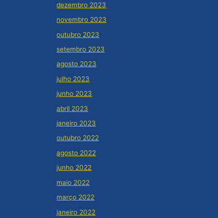
dezembro 2023
novembro 2023
outubro 2023
setembro 2023
agosto 2023
julho 2023
junho 2023
abril 2023
janeiro 2023
outubro 2022
agosto 2022
junho 2022
maio 2022
março 2022
janeiro 2022