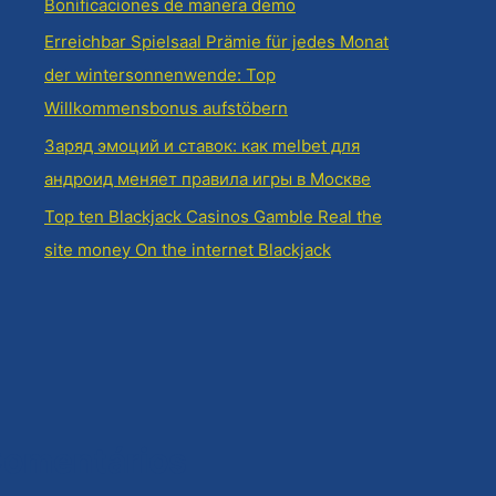
Bonificaciones de manera demo
Erreichbar Spielsaal Prämie für jedes Monat
der wintersonnenwende: Top
Willkommensbonus aufstöbern
Заряд эмоций и ставок: как melbet для
андроид меняет правила игры в Москве
Top ten Blackjack Casinos Gamble Real the
site money On the internet Blackjack
omentários