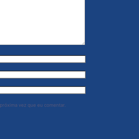
 próxima vez que eu comentar.
C