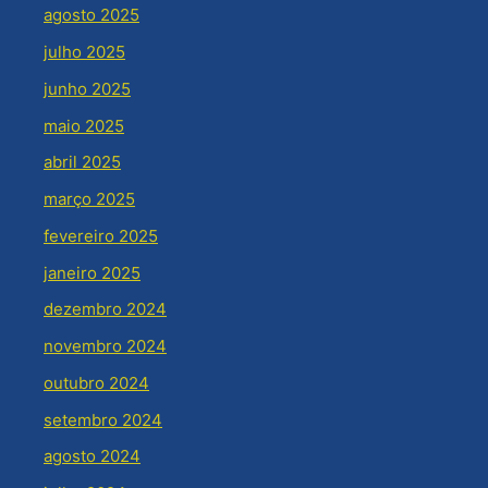
agosto 2025
julho 2025
junho 2025
maio 2025
abril 2025
março 2025
fevereiro 2025
janeiro 2025
dezembro 2024
novembro 2024
outubro 2024
setembro 2024
agosto 2024