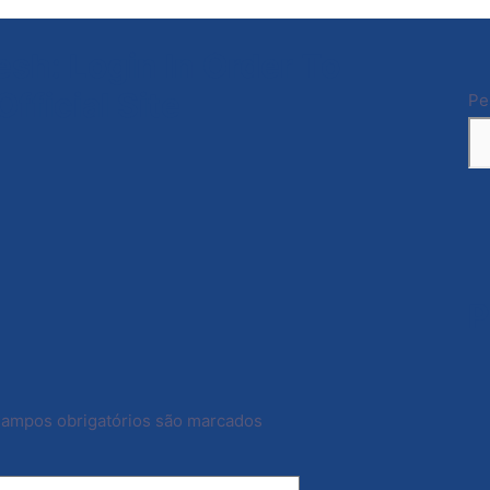
sh: Login In Order To
fficial Site
Pe
P
ampos obrigatórios são marcados