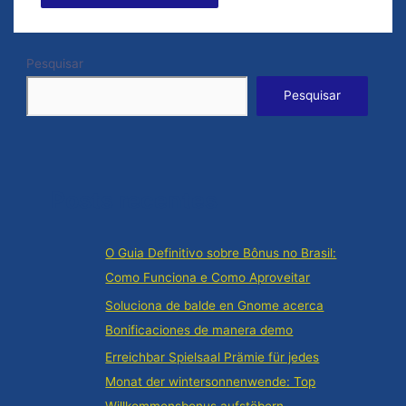
Pesquisar
Pesquisar
Posts recentes
O Guia Definitivo sobre Bônus no Brasil:
Como Funciona e Como Aproveitar
Soluciona de balde en Gnome acerca
Bonificaciones de manera demo
Erreichbar Spielsaal Prämie für jedes
Monat der wintersonnenwende: Top