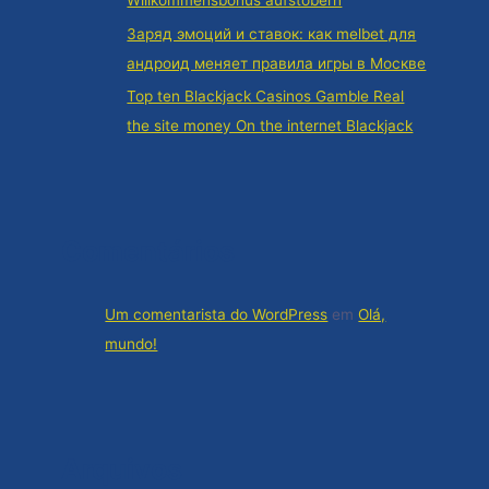
Willkommensbonus aufstöbern
Заряд эмоций и ставок: как melbet для
андроид меняет правила игры в Москве
Top ten Blackjack Casinos Gamble Real
the site money On the internet Blackjack
Comentários
Um comentarista do WordPress
em
Olá,
mundo!
Arquivos