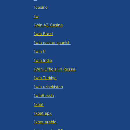
1casino
1w
1Win AZ Casino
1win Brazil
1win casino spanish
1win fr
1win India
1WIN Official In Russia
1win Turkiye
1win uzbekistan
1winRussia
1xbet
1xbet apk
1xbet arabic