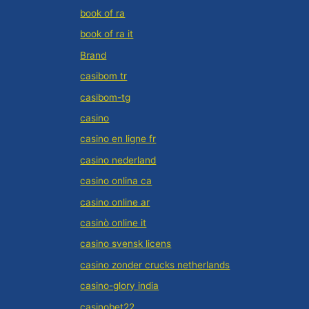
book of ra
book of ra it
Brand
casibom tr
casibom-tg
casino
casino en ligne fr
casino nederland
casino onlina ca
casino online ar
casinò online it
casino svensk licens
casino zonder crucks netherlands
casino-glory india
casinobet22