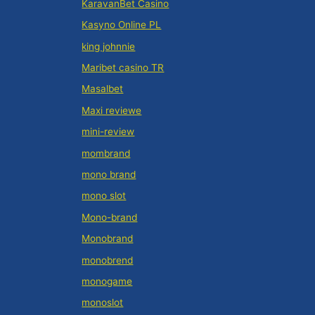
KaravanBet Casino
Kasyno Online PL
king johnnie
Maribet casino TR
Masalbet
Maxi reviewe
mini-review
mombrand
mono brand
mono slot
Mono-brand
Monobrand
monobrend
monogame
monoslot