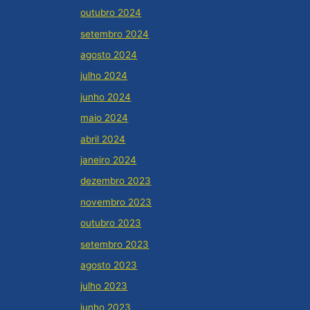
outubro 2024
setembro 2024
agosto 2024
julho 2024
junho 2024
maio 2024
abril 2024
janeiro 2024
dezembro 2023
novembro 2023
outubro 2023
setembro 2023
agosto 2023
julho 2023
junho 2023