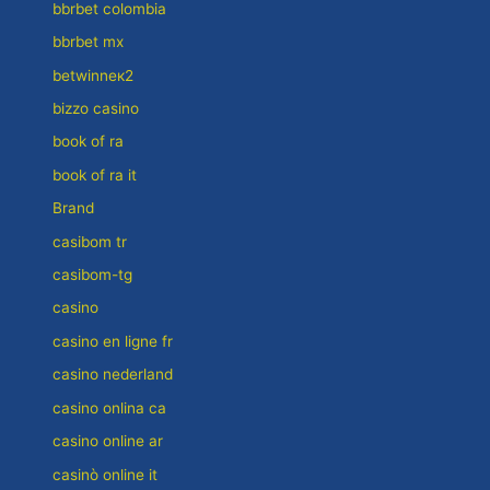
bbrbet colombia
bbrbet mx
betwinneк2
bizzo casino
book of ra
book of ra it
Brand
casibom tr
casibom-tg
casino
casino en ligne fr
casino nederland
casino onlina ca
casino online ar
casinò online it