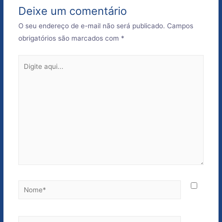
Deixe um comentário
O seu endereço de e-mail não será publicado.
Campos
obrigatórios são marcados com
*
Digite
aqui...
Nome*
E-