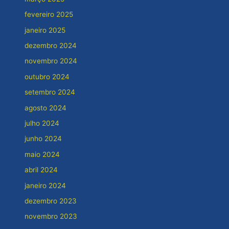
fevereiro 2025
janeiro 2025
dezembro 2024
novembro 2024
outubro 2024
setembro 2024
agosto 2024
julho 2024
junho 2024
maio 2024
abril 2024
janeiro 2024
dezembro 2023
novembro 2023