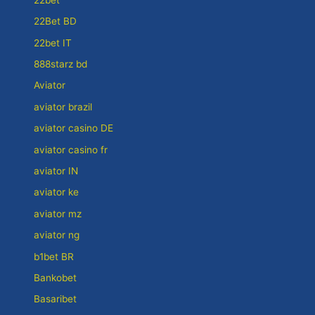
22Bet BD
22bet IT
888starz bd
Aviator
aviator brazil
aviator casino DE
aviator casino fr
aviator IN
aviator ke
aviator mz
aviator ng
b1bet BR
Bankobet
Basaribet