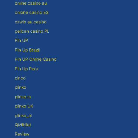
online casino au
onlone casino ES
ozwin au casino
pelican casino PL
Pin UP
Pin Up Brazil
Pin UP Online Casino
Pin Up Peru
pinco
plinko
plinko in
plinko UK
plinko_pl
Qizilbilet
Review