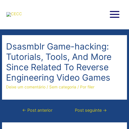
Ir
para
o
Main
conteúdo
Menu
Dsasmblr Game-hacking:
Tutorials, Tools, And More
Since Related To Reverse
Engineering Video Games
Deixe um comentário
/
Sem categoria
/ Por
filer
Navegação
←
Post anterior
Post seguinte
→
de
Post