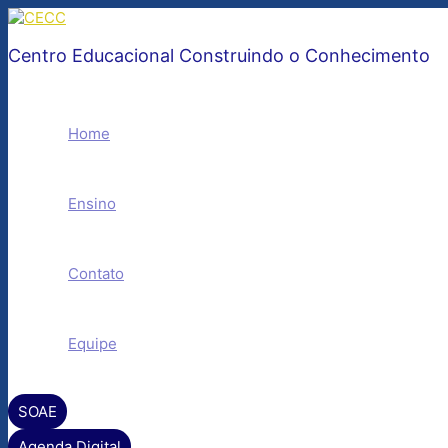
Ir
para
o
Centro Educacional Construindo o Conhecimento
conteúdo
Home
Ensino
Contato
Equipe
SOAE
Agenda Digital