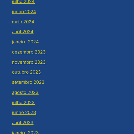
julho 2024
junho 2024
maio 2024
abril 2024
janeiro 2024
dezembro 2023
novembro 2023
outubro 2023
setembro 2023
agosto 2023
julho 2023
junho 2023
abril 2023
janeiro 2023