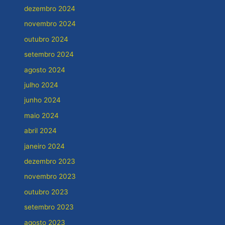
dezembro 2024
novembro 2024
outubro 2024
setembro 2024
agosto 2024
julho 2024
junho 2024
maio 2024
abril 2024
janeiro 2024
dezembro 2023
novembro 2023
outubro 2023
setembro 2023
agosto 2023