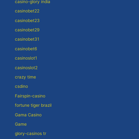
casino-glory india
casinobet22
casinobet23
casinobet29
casinobet31
casinobet6
casinoslot1
casinoslot2
crazy time
csdino
Fairspin-casino
fortune tiger brazil
Gama Casino
Game
glory-casinos tr