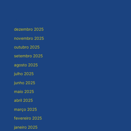
Arquivos
dezembro 2025
novembro 2025
outubro 2025
setembro 2025
agosto 2025
julho 2025
junho 2025
maio 2025
abril 2025
março 2025
fevereiro 2025
janeiro 2025