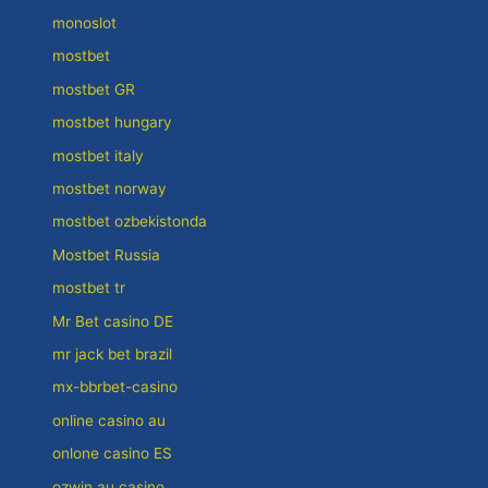
monoslot
mostbet
mostbet GR
mostbet hungary
mostbet italy
mostbet norway
mostbet ozbekistonda
Mostbet Russia
mostbet tr
Mr Bet casino DE
mr jack bet brazil
mx-bbrbet-casino
online casino au
onlone casino ES
ozwin au casino