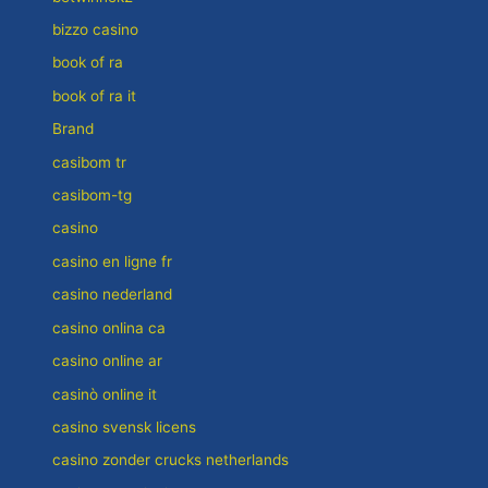
bizzo casino
book of ra
book of ra it
Brand
casibom tr
casibom-tg
casino
casino en ligne fr
casino nederland
casino onlina ca
casino online ar
casinò online it
casino svensk licens
casino zonder crucks netherlands