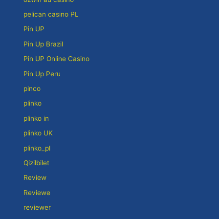
pelican casino PL
Pin UP
Pin Up Brazil
Pin UP Online Casino
Pin Up Peru
pinco
plinko
plinko in
plinko UK
plinko_pl
Qizilbilet
Review
Reviewe
reviewer