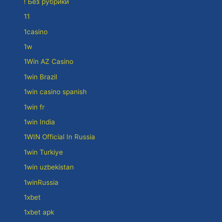
! Без рубрики
11
1casino
1w
1Win AZ Casino
1win Brazil
1win casino spanish
1win fr
1win India
1WIN Official In Russia
1win Turkiye
1win uzbekistan
1winRussia
1xbet
1xbet apk