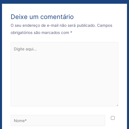
Post
Deixe um comentário
O seu endereço de e-mail não será publicado.
Campos
obrigatórios são marcados com
*
Digite
aqui...
Nome*