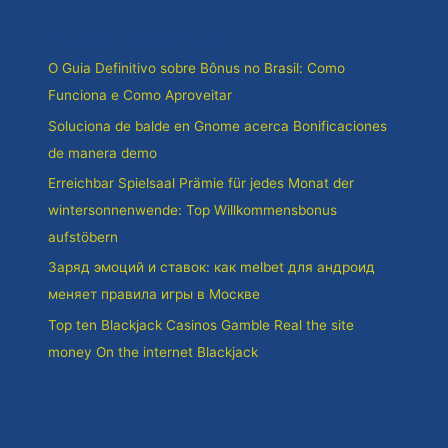
Posts recentes
O Guia Definitivo sobre Bônus no Brasil: Como
Funciona e Como Aproveitar
Soluciona de balde en Gnome acerca Bonificaciones
de manera demo
Erreichbar Spielsaal Prämie für jedes Monat der
wintersonnenwende: Top Willkommensbonus
aufstöbern
Заряд эмоций и ставок: как melbet для андроид
меняет правила игры в Москве
Top ten Blackjack Casinos Gamble Real the site
money On the internet Blackjack