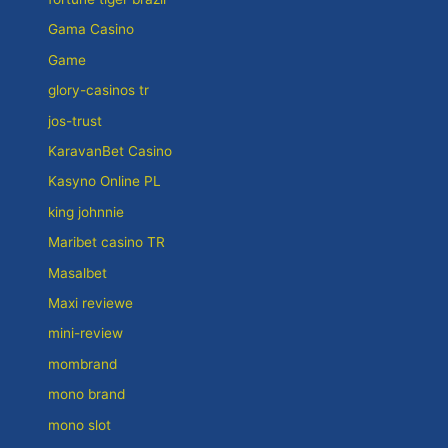
Gama Casino
Game
glory-casinos tr
jos-trust
KaravanBet Casino
Kasyno Online PL
king johnnie
Maribet casino TR
Masalbet
Maxi reviewe
mini-review
mombrand
mono brand
mono slot