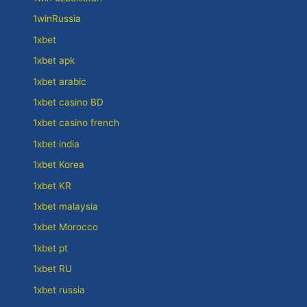
1winRussia
1xbet
1xbet apk
1xbet arabic
1xbet casino BD
1xbet casino french
1xbet india
1xbet Korea
1xbet KR
1xbet malaysia
1xbet Morocco
1xbet pt
1xbet RU
1xbet russia