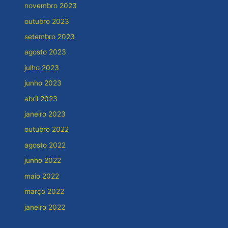
novembro 2023
outubro 2023
setembro 2023
agosto 2023
julho 2023
junho 2023
abril 2023
janeiro 2023
outubro 2022
agosto 2022
junho 2022
maio 2022
março 2022
janeiro 2022