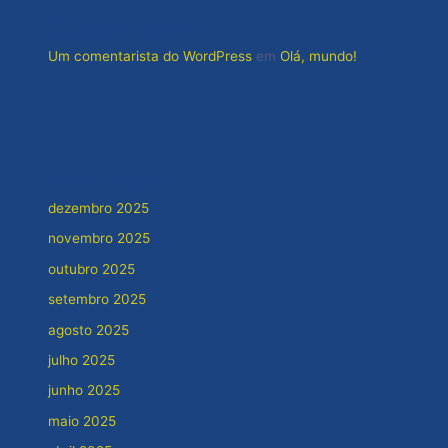
Comentários
Um comentarista do WordPress
em
Olá, mundo!
Arquivos
dezembro 2025
novembro 2025
outubro 2025
setembro 2025
agosto 2025
julho 2025
junho 2025
maio 2025