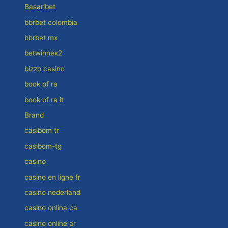
Basaribet
bbrbet colombia
bbrbet mx
betwinneк2
bizzo casino
book of ra
book of ra it
Brand
casibom tr
casibom-tg
casino
casino en ligne fr
casino nederland
casino onlina ca
casino online ar