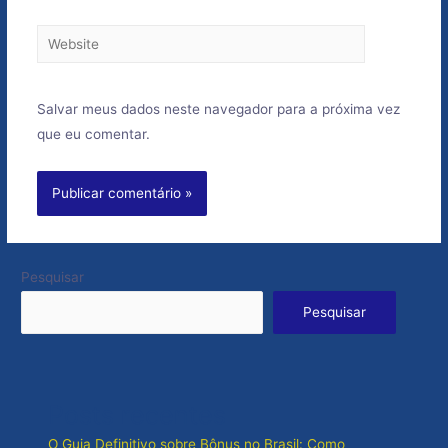
Website
Salvar meus dados neste navegador para a próxima vez
que eu comentar.
Pesquisar
Pesquisar
Posts recentes
O Guia Definitivo sobre Bônus no Brasil: Como