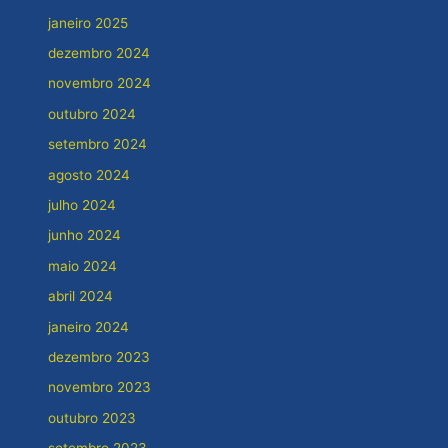
janeiro 2025
dezembro 2024
novembro 2024
outubro 2024
setembro 2024
agosto 2024
julho 2024
junho 2024
maio 2024
abril 2024
janeiro 2024
dezembro 2023
novembro 2023
outubro 2023