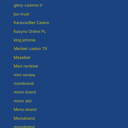
glory-casinos tr
jos-trust
KaravanBet Casino
Kasyno Online PL
king johnnie
Maribet casino TR
Masalbet
Maxi reviewe
mini-review
mombrand
mono brand
mono slot
Mono-brand
Monobrand
monobrend