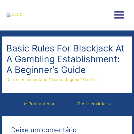
Ir
para
o
Main
conteúdo
Menu
Basic Rules For Blackjack At
A Gambling Establishment:
A Beginner’s Guide
Deixe um comentário
/
Sem categoria
/ Por
filer
Navegação
←
Post anterior
Post seguinte
→
de
Post
Deixe um comentário