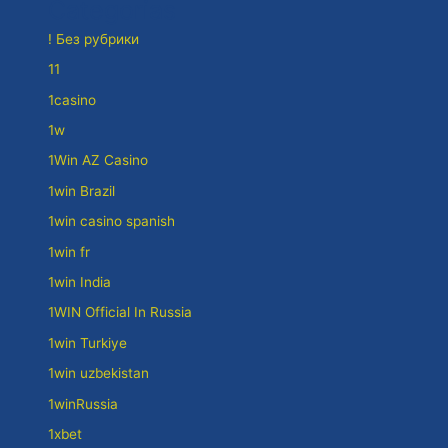
Categorias
! Без рубрики
11
1casino
1w
1Win AZ Casino
1win Brazil
1win casino spanish
1win fr
1win India
1WIN Official In Russia
1win Turkiye
1win uzbekistan
1winRussia
1xbet