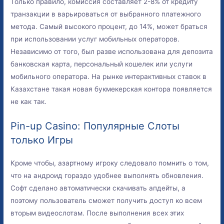
Только правило, комиссия составляет 2-8% от кредиту
транзакции в варьироваться от выбранного платежного
метода. Самый высокого процент, до 14%, может браться
при использовании услуг мобильных операторов.
Независимо от того, был разве использована для депозита
банковская карта, персональный кошелек или услуги
мобильного оператора. На рынке интерактивных ставок в
Казахстане такая новая букмекерская контора появляется
не как так.
Pin-up Casino: Популярные Слоты
только Игры
Кроме чтобы, азартному игроку следовало помнить о том,
что на андроид гораздо удобнее выполнять обновления.
Софт сделано автоматически скачивать апдейты, а
поэтому пользователь сможет получить доступ ко всем
вторым видеослотам. После выполнения всех этих