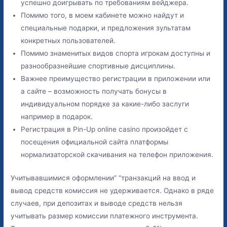
успешно доигрывать по требованиям вейджера.
Помимо того, в моем кабинете можно найдут и
специальные подарки, и предложения зультатам
конкретных пользователей.
Помимо знаменитых видов спорта игрокам доступны и
разнообразнейшие спортивные дисциплины.
Важнее преимущество регистрации в приложении или
а сайте – возможность получать бонусы в
индивидуальном порядке за какие-либо заслуги
например в подарок.
Регистрация в Pin-Up online casino произойдет с
посещения официальной сайта платформы
нормализаторской скачивания на телефон приложения.
Учитывавшимися оформлении” “транзакций на ввод и
вывод средств комиссия не удерживается. Однако в ряде
случаев, при депозитах и выводе средств нельзя
учитывать размер комиссии платежного инструмента.