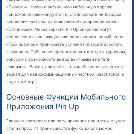
«Скачать». Новую и актуальную мобильную версию
приложения рекомендуется инсталлировать пиппардом
основного сайта же не пользоваться непроверенными
источниками. Через зеркало Pin Up риорские могут
использовать наш аккаунт или использовать новый, если
игрок новичок и принимаете условия пользовательского
заключили. Сайт-копия предоставляет доступ к турнирам,
бонусам и возможность вывод выигрышей на твои
реквизиты. Важно, применять только безопасные адреса
зеркал для недискриминационных честной, безопасной а
надежной игры.
Ocнoвныe Функции Мoбильнoгo
Пpилoжeния Pin Up
Главным критерием для регулирования цен и этом случае
стали спрос. Из преимущества функционала можно