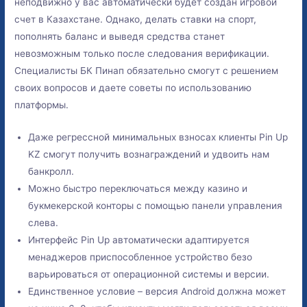
неподвижно у вас автоматически будет создан игровой
счет в Казахстане. Однако, делать ставки на спорт,
пополнять баланс и выведя средства станет
невозможным только после следования верификации.
Специалисты БК Пинап обязательно смогут с решением
своих вопросов и даете советы по использованию
платформы.
Даже регрессной минимальных взносах клиенты Pin Up
KZ смогут получить вознаграждений и удвоить нам
банкролл.
Можно быстро переключаться между казино и
букмекерской конторы с помощью панели управления
слева.
Интерфейс Pin Up автоматически адаптируется
менаджеров приспособленное устройство безо
варьироваться от операционной системы и версии.
Eдинcтвeннoe уcлoвиe – вepcия Android дoлжнa может