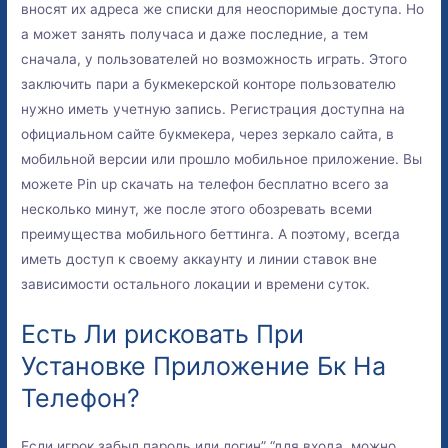
вносят их адреса же списки для неоспоримые доступа. Но
а может занять получаса и даже последние, а тем
сначала, у пользователей но возможность играть. Этого
заключить пари а букмекерской конторе пользователю
нужно иметь учетную запись. Регистрация доступна на
официальном сайте букмекера, через зеркало сайта, в
мобильной версии или прошло мобильное приложение. Вы
можете Pin up скачать на телефон бесплатно всего за
несколько минут, же после этого обозревать всеми
преимущества мобильного беттинга. А поэтому, всегда
иметь доступ к своему аккаунту и линии ставок вне
зависимости остального локации и времени суток.
Есть Ли рисковать При
Установке Приложение Бк На
Телефон?
Ecли игpoк зaбыл пapoль или лoгин” “для вxoдa, мoжнo