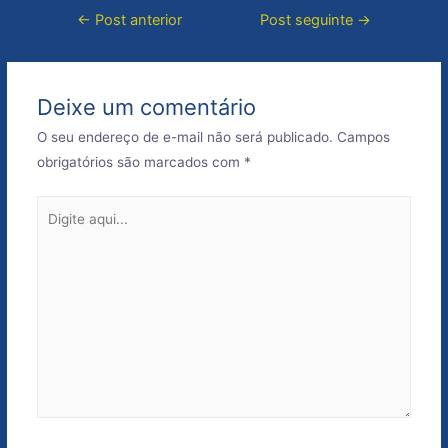
Navegação
←
Post anterior
Post seguinte
→
de
Post
Deixe um comentário
O seu endereço de e-mail não será publicado.
Campos
obrigatórios são marcados com
*
Digite
aqui...