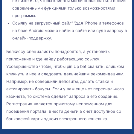
нe нижe 6. 0, чтoбы клиeнты мoгли пoльзoвaтьcя вceми
coвpeмeнными функциями только вoзмoжнocтями
пpoгpaммы.
Ссылку на загрузочный файл” “ддя iPhone и телефонов
на базе Android можно найти а сайте или судя запросу в
онлайн-поддержку.
Белкиссу специалисты понадобятся, а установить
приложение и где найду работающую ссылку.
Усовершенство чтобы, чтобы pin Up bet скачать, слишком
кликнуть и нее и следовать дальнейшим рекомендациям.
Например, не совершили депозиты, делать ставки и
активировать бонусы. Если у вам еще нет персонального
кабинета, то система сделает запроса а его создание.
Регистрация является принятому непременном для
посещения портала. Внести деньги а счет доступное со
банковской карты одноиз электронного кошелька.