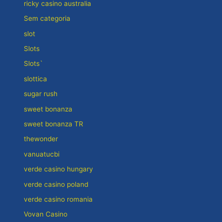
ricky casino australia
Sem categoria
slot
Slots
Slots`
slottica
sugar rush
sweet bonanza
sweet bonanza TR
thewonder
vanuatucbi
verde casino hungary
verde casino poland
verde casino romania
Vovan Casino