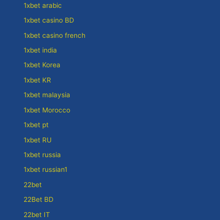
1xbet arabic
1xbet casino BD
1xbet casino french
1xbet india
1xbet Korea
1xbet KR
1xbet malaysia
1xbet Morocco
1xbet pt
1xbet RU
1xbet russia
1xbet russian1
22bet
22Bet BD
22bet IT