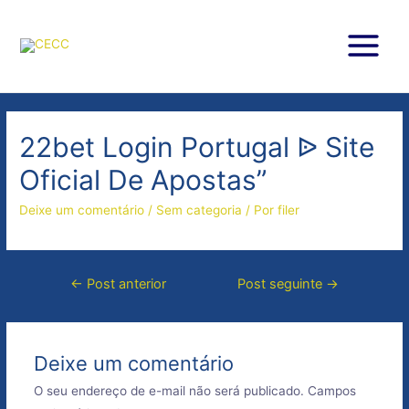
Ir
para
o
Main
conteúdo
Menu
22bet Login Portugal ᐉ Site
Oficial De Apostas”
Deixe um comentário
/
Sem categoria
/ Por
filer
Navegação
←
Post anterior
Post seguinte
→
de
Post
Deixe um comentário
O seu endereço de e-mail não será publicado.
Campos