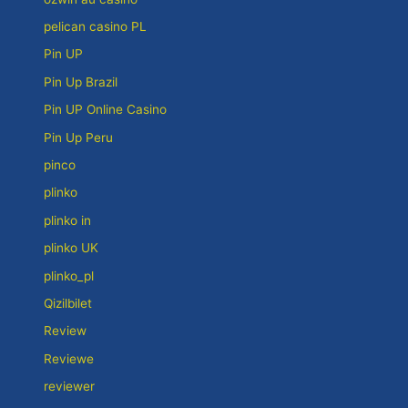
pelican casino PL
Pin UP
Pin Up Brazil
Pin UP Online Casino
Pin Up Peru
pinco
plinko
plinko in
plinko UK
plinko_pl
Qizilbilet
Review
Reviewe
reviewer