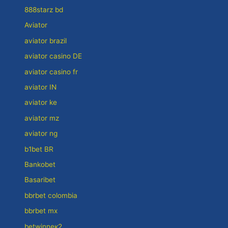
888starz bd
Aviator
aviator brazil
aviator casino DE
aviator casino fr
aviator IN
aviator ke
aviator mz
aviator ng
b1bet BR
Bankobet
Basaribet
bbrbet colombia
bbrbet mx
betwinneк2