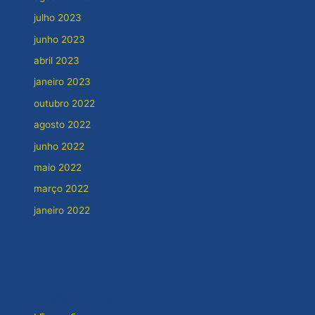
julho 2023
junho 2023
abril 2023
janeiro 2023
outubro 2022
agosto 2022
junho 2022
maio 2022
março 2022
janeiro 2022
Categorias