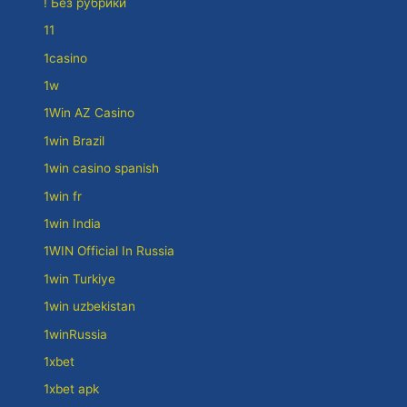
! Без рубрики
11
1casino
1w
1Win AZ Casino
1win Brazil
1win casino spanish
1win fr
1win India
1WIN Official In Russia
1win Turkiye
1win uzbekistan
1winRussia
1xbet
1xbet apk