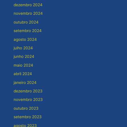
dezembro 2024
novembro 2024
outubro 2024
setembro 2024
agosto 2024
julho 2024
junho 2024
maio 2024
abril 2024
janeiro 2024
dezembro 2023
novembro 2023
outubro 2023
setembro 2023
agosto 2023