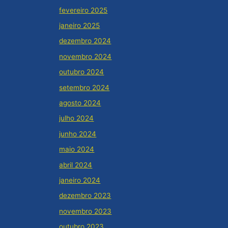
fevereiro 2025
janeiro 2025
dezembro 2024
novembro 2024
outubro 2024
setembro 2024
agosto 2024
julho 2024
junho 2024
maio 2024
abril 2024
janeiro 2024
dezembro 2023
novembro 2023
outubro 2023