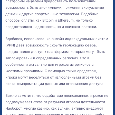
платформы нацелены предоставить пользователям
возможность быть анонимными, применяя виртуальные
деньги и другие современные технологии. Подобные
способы оплаты, как Bitcoin и Ethereum, не только
предоставляют надежность, но и снижают платежи.
Вдобавок, использование онлайн индивидуальных систем
(VPN) дает возможность скрыть геолокацию юзера,
предоставляя доступ к платформам, которые могут быть
заблокированы в определенных регионах. Это в
особенности актуально для игроков из регионов с
жесткими правилами. С помощью таким средствам,
игроки могут веселиться от излюбленными играми без
риска компрометации данных или ограничения доступа.
Важно заметить, что содействие неопознанных игроков не
подразумевает отказ от разумной игровой деятельности.
Наоборот, многие казино, как вулкан, активно внедряют
инструменты самоограничения и лимитов ставок, чтобы