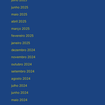
julho 2025
junho 2025
maio 2025
abril 2025
março 2025
fevereiro 2025
janeiro 2025
dezembro 2024
novembro 2024
outubro 2024
setembro 2024
agosto 2024
julho 2024
junho 2024
maio 2024