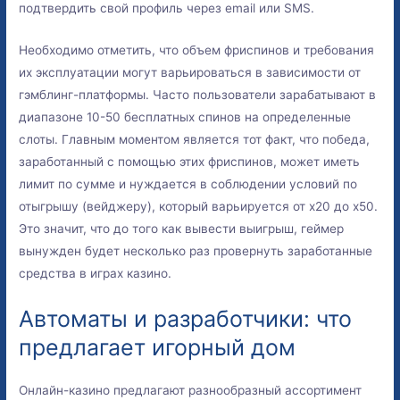
подтвердить свой профиль через email или SMS.
Необходимо отметить, что объем фриспинов и требования
их эксплуатации могут варьироваться в зависимости от
гэмблинг-платформы. Часто пользователи зарабатывают в
диапазоне 10-50 бесплатных спинов на определенные
слоты. Главным моментом является тот факт, что победа,
заработанный с помощью этих фриспинов, может иметь
лимит по сумме и нуждается в соблюдении условий по
отыгрышу (вейджеру), который варьируется от x20 до x50.
Это значит, что до того как вывести выигрыш, геймер
вынужден будет несколько раз провернуть заработанные
средства в играх казино.
Автоматы и разработчики: что
предлагает игорный дом
Онлайн-казино предлагают разнообразный ассортимент