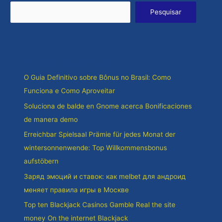
Pesquisar
Posts recentes
O Guia Definitivo sobre Bônus no Brasil: Como
Funciona e Como Aproveitar
Soluciona de balde en Gnome acerca Bonificaciones
de manera demo
Erreichbar Spielsaal Prämie für jedes Monat der
wintersonnenwende: Top Willkommensbonus
aufstöbern
Заряд эмоций и ставок: как melbet для андроид
меняет правила игры в Москве
Top ten Blackjack Casinos Gamble Real the site
money On the internet Blackjack