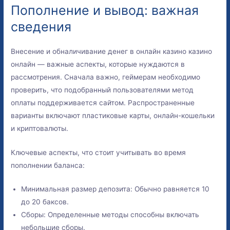
Пополнение и вывод: важная
сведения
Внесение и обналичивание денег в онлайн казино казино
онлайн — важные аспекты, которые нуждаются в
рассмотрения. Сначала важно, геймерам необходимо
проверить, что подобранный пользователями метод
оплаты поддерживается сайтом. Распространенные
варианты включают пластиковые карты, онлайн-кошельки
и криптовалюты.
Ключевые аспекты, что стоит учитывать во время
пополнении баланса:
Минимальная размер депозита: Обычно равняется 10
до 20 баксов.
Сборы: Определенные методы способны включать
небольшие сборы.