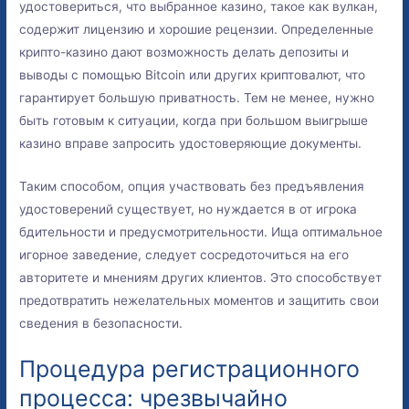
удостовериться, что выбранное казино, такое как вулкан,
содержит лицензию и хорошие рецензии. Определенные
крипто-казино дают возможность делать депозиты и
выводы с помощью Bitcoin или других криптовалют, что
гарантирует большую приватность. Тем не менее, нужно
быть готовым к ситуации, когда при большом выигрыше
казино вправе запросить удостоверяющие документы.
Таким способом, опция участвовать без предъявления
удостоверений существует, но нуждается в от игрока
бдительности и предусмотрительности. Ища оптимальное
игорное заведение, следует сосредоточиться на его
авторитете и мнениям других клиентов. Это способствует
предотвратить нежелательных моментов и защитить свои
сведения в безопасности.
Процедура регистрационного
процесса: чрезвычайно