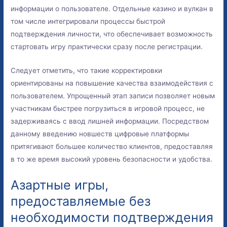
информации о пользователе. Отдельные казино и вулкан в
том числе интегрировали процессы быстрой
подтверждения личности, что обеспечивает возможность
стартовать игру практически сразу после регистрации.
Следует отметить, что такие корректировки
ориентированы на повышение качества взаимодействия с
пользователем. Упрощенный этап записи позволяет новым
участникам быстрее погрузиться в игровой процесс, не
задерживаясь с ввод лишней информации. Посредством
данному введению новшеств цифровые платформы
притягивают большее количество клиентов, предоставляя
в то же время высокий уровень безопасности и удобства.
Азартные игры,
предоставляемые без
необходимости подтверждения