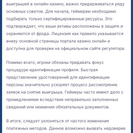
выигрышей в онлайн-казино, важно придерживаться ряду
основных советов. Для начала, геймерам необходимо
подбирать только сертифицированные ресурсы. Это
подтверждает, что ваши активы расположены в защите и
охраняются от фрода. Лицензия как правило указывается
внизу основной страницы портала казино онлайн и
доступна для проверки на официальном сайте регулятора.
Помимо всего, игроки обязаны придавать фокус
процедуре идентификации профиля. Быстрая
представление удостоверений для идентификации
персоны значительно ускоряет процесс рассмотрение
заявок на снятие выигрыша. Геймеры часто имеют дело с
промедлениями вследствие неправильно заполненных
сведений или неимения обязательных документов.
В итоге, следует уклоняться от частого изменения
платежных методов. Данное возможно вызвать недоверие