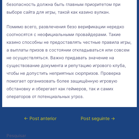
безопасность должна быть главным приоритетом при
выборе сайта для игры, такой как казино вулкан.
Помимо всего, развлечения безо верификации нередко
соотносятся с неофициальными провайдерами. Такие
казино способны не предоставлять честные правила игры,
а выплаты призов в состоянии откладываться или совсем
не осуществляться. Важно придавать значение на
существование документа и репутацию игрового клуба,
чтобы не допустить неприятных сюрпризов. Проверка
помогает организовать более защищённую игровую
обстановку и оберегает как геймеров, так и самих
операторов от потенциальных угроз.
←
Post anterior
Post seguinte
→
Pesquisar