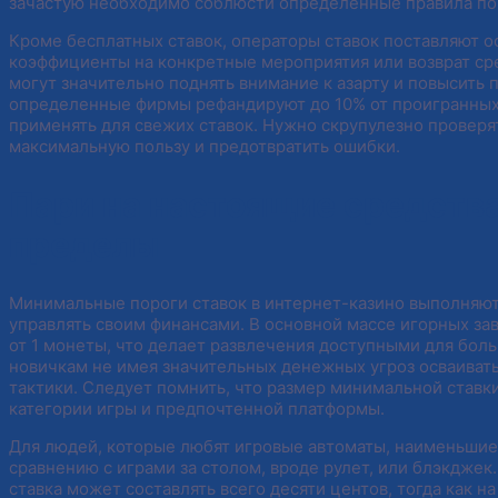
зачастую необходимо соблюсти определённые правила по
Кроме бесплатных ставок, операторы ставок поставляют 
коэффициенты на конкретные мероприятия или возврат ср
могут значительно поднять внимание к азарту и повысить
определенные фирмы рефандируют до 10% от проигранных 
применять для свежих ставок. Нужно скрупулезно проверят
максимальную пользу и предотвратить ошибки.
Пари на настоящие средств
пределы
Минимальные пороги ставок в интернет-казино выполняют
управлять своим финансами. В основной массе игорных за
от 1 монеты, что делает развлечения доступными для бол
новичкам не имея значительных денежных угроз осваивать
тактики. Следует помнить, что размер минимальной ставки
категории игры и предпочтенной платформы.
Для людей, которые любят игровые автоматы, наименьшие
сравнению с играми за столом, вроде рулет, или блэкджек
ставка может составлять всего десяти центов, тогда как н