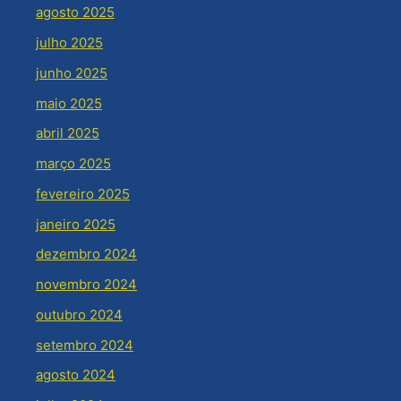
agosto 2025
julho 2025
junho 2025
maio 2025
abril 2025
março 2025
fevereiro 2025
janeiro 2025
dezembro 2024
novembro 2024
outubro 2024
setembro 2024
agosto 2024