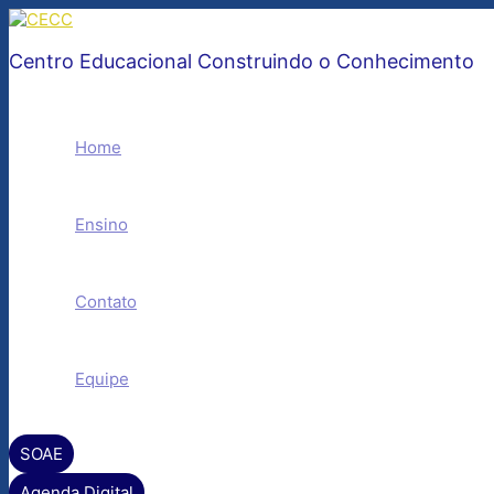
Ir
para
o
Centro Educacional Construindo o Conhecimento
conteúdo
Home
Ensino
Contato
Equipe
SOAE
Agenda Digital