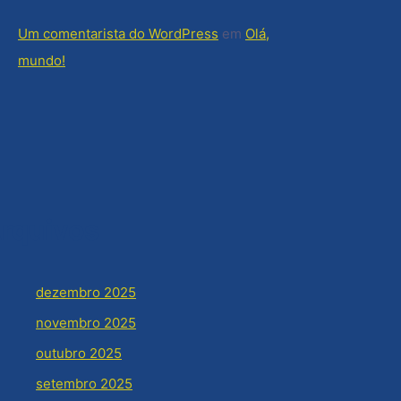
Um comentarista do WordPress
em
Olá,
mundo!
rquivos
dezembro 2025
novembro 2025
outubro 2025
setembro 2025