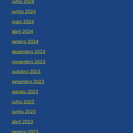
julho 2024
junho 2024
maio 2024
abril 2024
janeiro 2024
dezembro 2023
novembro 2023
outubro 2023
setembro 2023
agosto 2023
julho 2023
junho 2023
abril 2023
janeiro 2023