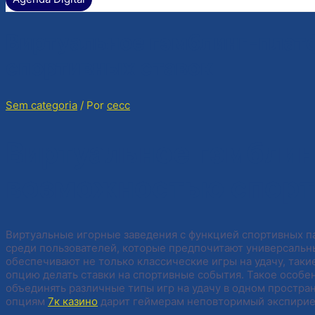
Виртуальное гэмблинг-плат
спортивных ставок
Sem categoria
/ Por
cecc
Виртуальное гэмблин
возможностью спорт
Виртуальные игорные заведения с функцией спортивных п
среди пользователей, которые предпочитают универсальн
обеспечивают не только классические игры на удачу, такие
опцию делать ставки на спортивные события. Такое особе
объединять различные типы игр на удачу в одном простран
опциям
7к казино
дарит геймерам неповторимый экспирие