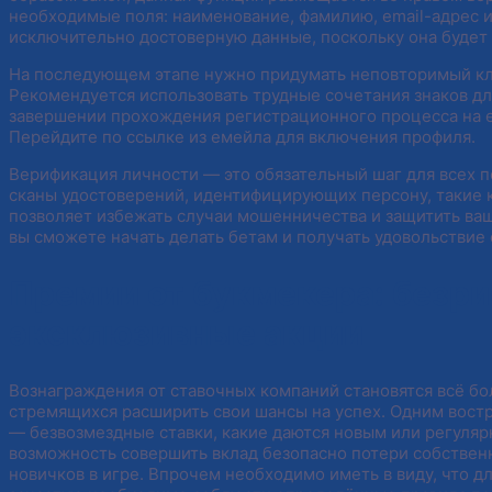
необходимые поля: наименование, фамилию, email-адрес 
исключительно достоверную данные, поскольку она будет 
На последующем этапе нужно придумать неповторимый кл
Рекомендуется использовать трудные сочетания знаков д
завершении прохождения регистрационного процесса на 
Перейдите по ссылке из емейла для включения профиля.
Верификация личности — это обязательный шаг для всех п
сканы удостоверений, идентифицирующих персону, такие ка
позволяет избежать случаи мошенничества и защитить ва
вы сможете начать делать бетам и получать удовольствие
Премии от букмекера: безри
эксклюзивные акции
Вознаграждения от ставочных компаний становятся всё б
стремящихся расширить свои шансы на успех. Одним вост
— безвозмездные ставки, какие даются новым или регуля
возможность совершить вклад безопасно потери собственн
новичков в игре. Впрочем необходимо иметь в виду, что д