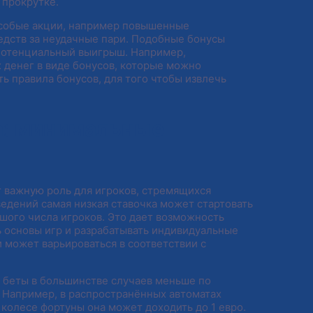
 прокрутке.
особые акции, например повышенные
едств за неудачные пари. Подобные бонусы
 потенциальный выигрыш. Например,
денег в виде бонусов, которые можно
ь правила бонусов, для того чтобы извлечь
а: минимальные
 важную роль для игроков, стремящихся
ведений самая низкая ставочка может стартовать
ьшого числа игроков. Это дает возможность
 основы игр и разрабатывать индивидуальные
 может варьироваться в соответствии с
 беты в большинстве случаев меньше по
. Например, в распространённых автоматах
а колесе фортуны она может доходить до 1 евро.