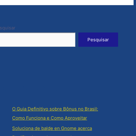
squisar
Pesquisar
osts recentes
O Guia Definitivo sobre Bônus no Brasil:
Como Funciona e Como Aproveitar
Soluciona de balde en Gnome acerca