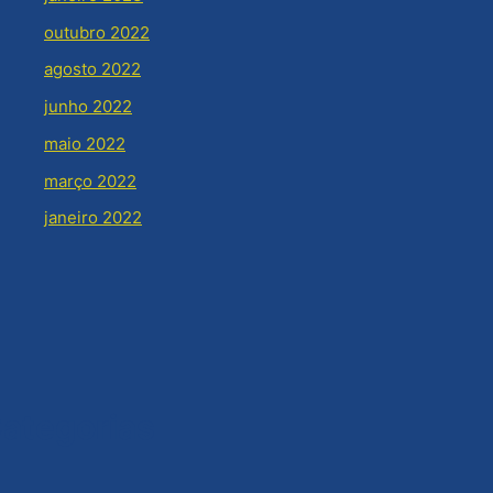
outubro 2022
agosto 2022
junho 2022
maio 2022
março 2022
janeiro 2022
ategorias