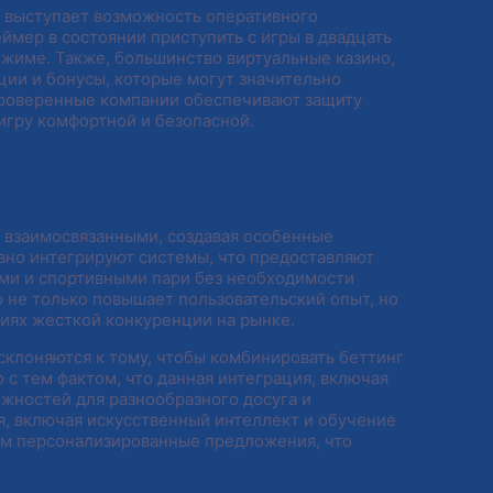
 выступает возможность оперативного
еймер в состоянии приступить с игры в двадцать
режиме. Также, большинство виртуальные казино,
кции и бонусы, которые могут значительно
проверенные компании обеспечивают защиту
игру комфортной и безопасной.
ий и беттинга
е взаимосвязанными, создавая особенные
вно интегрируют системы, что предоставляют
ми и спортивными пари без необходимости
о не только повышает пользовательский опыт, но
виях жесткой конкуренции на рынке.
склоняются к тому, чтобы комбинировать беттинг
 с тем фактом, что данная интеграция, включая
жностей для разнообразного досуга и
, включая искусственный интеллект и обучение
 им персонализированные предложения, что
C