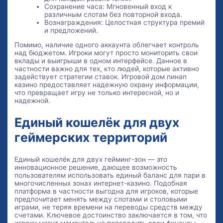
Сохранение часа: Мгновенный вход к
различным слотам без повторной входа.
Вознаграждения: Целостная структура премий
и предложений.
Помимо, наличие одного аккаунта облегчает контроль
над бюджетом. Игроки могут просто мониторить свои
вклады и выигрыши в одном интерфейсе. Данное в
частности важно для тех, кто людей, которые активно
задействует стратегии ставок. Игровой дом пинап
казино предоставляет надежную охрану информации,
что превращает игру не только интересной, но и
надежной.
Единый кошелёк для двух
геймерских территорий
Единый кошелёк для двух гейминг-зон — это
инновационное решение, дающее возможность
пользователям использовать единый баланс для пари в
многочисленных зонах интернет-казино. Подобная
платформа в частности выгодна для игроков, которые
предпочитает менять между слотами и столовыми
играми, не теряя времени на переводы средств между
счетами. Ключевое достоинство заключается в том, что
игроки могут моментально переводить свои финансы,