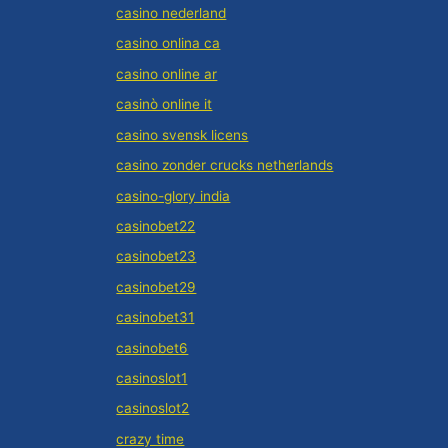
casino nederland
casino onlina ca
casino online ar
casinò online it
casino svensk licens
casino zonder crucks netherlands
casino-glory india
casinobet22
casinobet23
casinobet29
casinobet31
casinobet6
casinoslot1
casinoslot2
crazy time