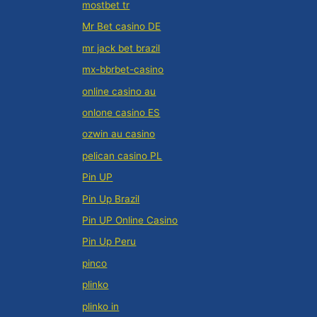
mostbet tr
Mr Bet casino DE
mr jack bet brazil
mx-bbrbet-casino
online casino au
onlone casino ES
ozwin au casino
pelican casino PL
Pin UP
Pin Up Brazil
Pin UP Online Casino
Pin Up Peru
pinco
plinko
plinko in