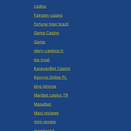
csdino
Fairspin-casino
fortune tiger brazil
Gama Casino
Game
glory-casinos tr
jos-trust
KaravanBet Casino
Kasyno Online PL
king johnnie
Maribet casino TR
Masalbet
Maxi reviewe
mini-review
mombrand