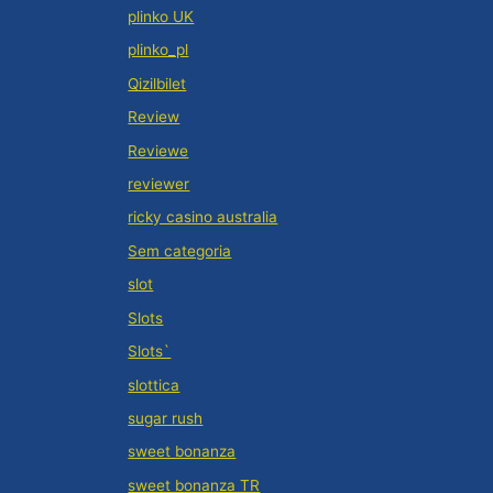
plinko UK
plinko_pl
Qizilbilet
Review
Reviewe
reviewer
ricky casino australia
Sem categoria
slot
Slots
Slots`
slottica
sugar rush
sweet bonanza
sweet bonanza TR