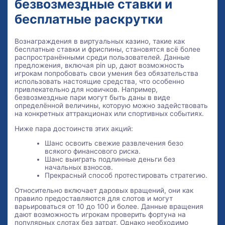
безвозмездные ставки и
бесплатные раскрутки
Вознаграждения в виртуальных казино, такие как
бесплатные ставки и фриспины, становятся всё более
распространёнными среди пользователей. Данные
предложения, включая pin up, дают возможность
игрокам попробовать свои умения без обязательства
использовать настоящие средства, что особенно
привлекательно для новичков. Например,
безвозмездные пари могут быть даны в виде
определённой величины, которую можно задействовать
на конкретных аттракционах или спортивных событиях.
Ниже пара достоинств этих акций:
Шанс освоить свежие развлечения безо
всякого финансового риска.
Шанс выиграть подлинные деньги без
начальных взносов.
Прекрасный способ протестировать стратегию.
Относительно включает даровых вращений, они как
правило предоставляются для слотов и могут
варьироваться от 10 до 100 и более. Данные вращения
дают возможность игрокам проверить фортуна на
популярных слотах без затрат. Однако необходимо