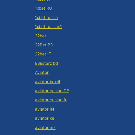
1xbet RU
1xbet russia
1xbet russian1
22bet
22Bet BD
22bet IT
888starz bd
Aviator
aviator brazil
aviator casino DE
aviator casino fr
aviator IN
aviator ke
aviator mz