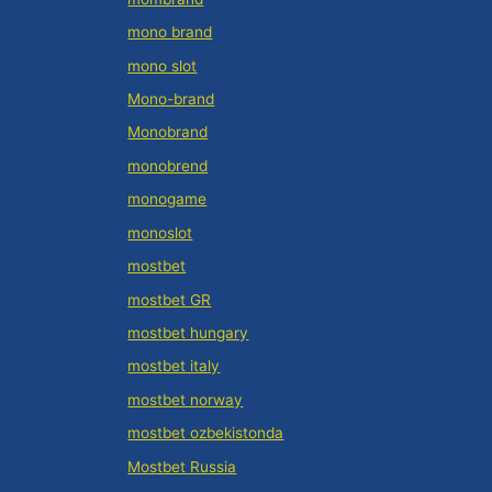
mono brand
mono slot
Mono-brand
Monobrand
monobrend
monogame
monoslot
mostbet
mostbet GR
mostbet hungary
mostbet italy
mostbet norway
mostbet ozbekistonda
Mostbet Russia