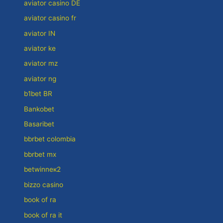
aviator casino DE
aviator casino fr
aviator IN
aviator ke
aviator mz
aviator ng
b1bet BR
Bankobet
Basaribet
bbrbet colombia
bbrbet mx
betwinneк2
bizzo casino
book of ra
book of ra it