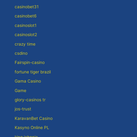
casinobet31
casinobet6
casinoslot1
casinoslot2
crazy time
csdino
Fairspin-casino
fortune tiger brazil
Gama Casino
Game
glory-casinos tr
jos-trust
KaravanBet Casino
Kasyno Online PL
king johnnie