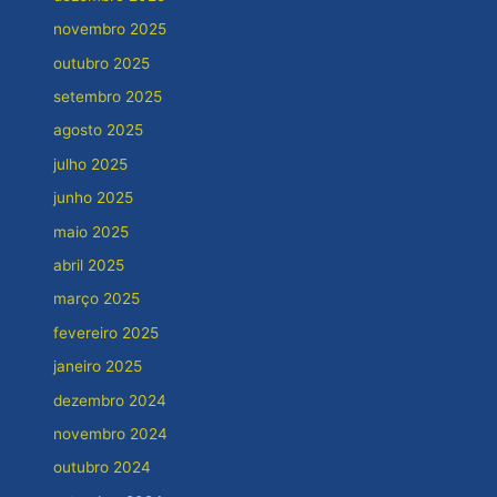
novembro 2025
outubro 2025
setembro 2025
agosto 2025
julho 2025
junho 2025
maio 2025
abril 2025
março 2025
fevereiro 2025
janeiro 2025
dezembro 2024
novembro 2024
outubro 2024