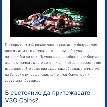
Препоръчвам най-новите често предлагани бонуси, които
предлагат много казина, като например бонуса за десет
позиции без депозит. Трудно е да се изброят тези бонуси и
ако не откривате много допълнителни оферти, вероятно ще
изостанете. Ето защо ние също така обръщаме внимание
на бонуси с нулев депозит, които имат бонус пари и
завъртания без лихва.
В състояние да притежавате
VSO Coins?