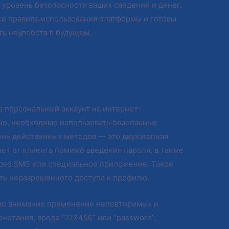
уровень безопасности ваших сведений и денег.
се правила использования платформы и готовы
ть неудобств в будущем.
 личный кабинет:
сведений
в персональный аккаунт на интернет-
ино, необходимо использовать безопасные
ень действенных методов — это двухэтапная
ает от клиента помимо введения пароля, а также
рез SMS или специальное приложение. Такое
ь неразрешенного доступа к профилю.
 во внимание применение неповторимых и
четания, вроде “123456” или “password”,