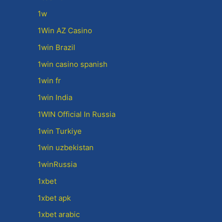
1w
1Win AZ Casino
1win Brazil
1win casino spanish
1win fr
1win India
1WIN Official In Russia
1win Turkiye
1win uzbekistan
1winRussia
1xbet
1xbet apk
1xbet arabic