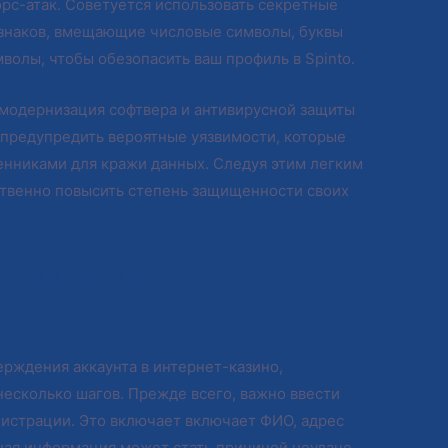
рс-атак. Советуется использовать секретные
 знаков, вмещающие числовые символы, буквы
волы, чтобы обезопасить ваш профиль в Spinto.
модернизация софтвера и антивирусной защиты
 предупредить вероятные уязвимости, которые
нниками для кражи данных. Следуя этим легким
твенно повысить степень защищенности своих
офиля: как
ерку
рждения аккаунта в интернет-казино,
есколько шагов. Прежде всего, важно ввести
истрации. Это включает включает ФИО, адрес
ная информация может стать причиной неудаче