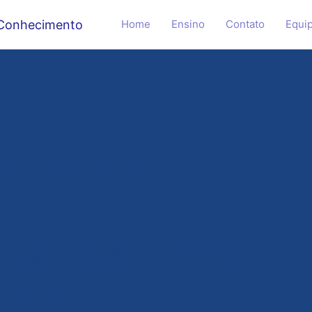
 Conhecimento
Home
Ensino
Contato
Equi
кции и слоты в
ые акции и слоты
зино.