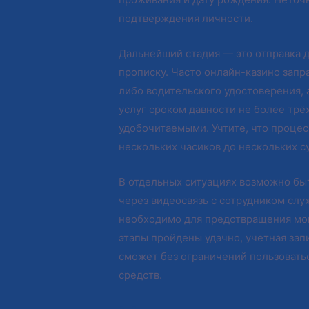
подтверждения личности.
Дальнейший стадия — это отправка 
прописку. Часто онлайн-казино зап
либо водительского удостоверения,
услуг сроком давности не более трё
удобочитаемыми. Учтите, что проце
нескольких часиков до нескольких с
В отдельных ситуациях возможно бы
через видеосвязь с сотрудником слу
необходимо для предотвращения мош
этапы пройдены удачно, учетная зап
сможет без ограничений пользовать
средств.