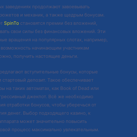
ых заведениях продолжают завоевывать
сюжетов и механик, а также щедрым бонусам.
рт
SpinTo
становятся премии без вложений,
вать свои силы без финансовых вложений. Эти
ые вращения на популярных слотах, например,
ает возможность начинающим участникам
можно, получить настоящие деньги.
предлагают вступительные бонусы, которые
 стартовый депозит. Такое обеспечивает
 на таких автоматах, как Book of Dead или
огрессивный джекпот. Всё же необходимо
ия отработки бонусов, чтобы уберечься от
ия денег. Выбор подходящего казино, к
 аппарата может значительно повысить
ровой процесс максимально увлекательным.