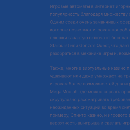
Игровые автоматы в интернет игорн
популярность благодаря множеству 
Одним среди очень заманчивых офе
которые позволяют игрокам попробо
плюшки зачастую включают бесплатн
Starburst или Gonzo’s Quest, что д
разобраться в механике игры и, воз
Также, многие виртуальные казино 
удваивают или даже умножают на три
игрокам более возможностей для игры
Mega Moolah, где можно сорвать пр
скрупулёзно рассматривать требован
неожиданных ситуаций во время снят
примеру, Спинто казино, и игрового
вероятность выигрыша и сделать иг