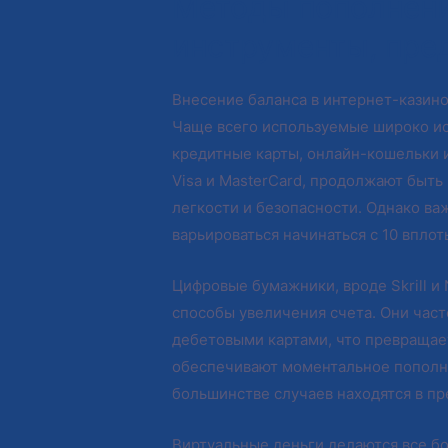
Методы пополнени
инструменты, пре
Внесение баланса в интернет-казино
Чаще всего используемые широко и
кредитные карты, онлайн-кошельки 
Visa и MasterCard, продолжают быт
легкости и безопасности. Однако ва
варьироваться начинаться с 10 вплот
Цифровые бумажники, вроде Skrill и 
способы увеличения счета. Они час
дебетовыми картами, что превращает
обеспечивают моментальное пополне
большинстве случаев находятся в пре
Виртуальные деньги делаются все б