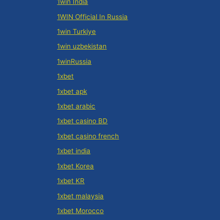
1win India
1WIN Official In Russia
1win Turkiye
1win uzbekistan
1winRussia
1xbet
1xbet apk
1xbet arabic
1xbet casino BD
1xbet casino french
1xbet india
1xbet Korea
1xbet KR
1xbet malaysia
1xbet Morocco