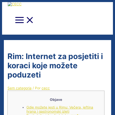
Ir
para
o
conteúdo
Main
Menu
Rim: Internet za posjetiti i
koraci koje možete
poduzeti
Sem categoria
/ Por
cecc
Objave
Gdje možete jesti u Rimu: Večera, jeftina
hrana i gastronomski izleti