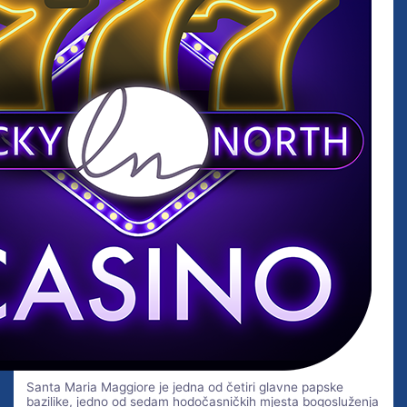
Santa Maria Maggiore je jedna od četiri glavne papske
bazilike, jedno od sedam hodočasničkih mjesta bogosluženja