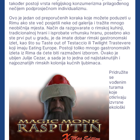
također postoji vrsta religijskog konzumerizma prilagođenog
nečijem podprosječnom individualizmu.
Ovo je jedan od preporučenih koraka koje možete poduzeti u
Rimu ako ste već posjetili neke od galerija i tražite mnogo
neobičnija mjesta. Način da razgovarate o rimskoj kuhinji,
tradicionalnoj hrani i isprobate vrhunsku hranu, posebno ako
ste prvi put u gradu, je da imate dobar rimski gastronomski
izlet, kao što su Taste out of Testaccio ili Twilight Trastevere
koji imaju Eating Europe. Postoji toliko mnogo gastronomskih
izleta iz Rima da ćete biti razmaženi izborom. Ovako je
ubijen Julije Cezar, a sada je to jedna od najistaknutijih i
najpoznatijih rimskih kolonija kućnih ljubimaca.
Pridružite
se
vođenim
turama
koje
otkrivaju
izvrsne
ekološki