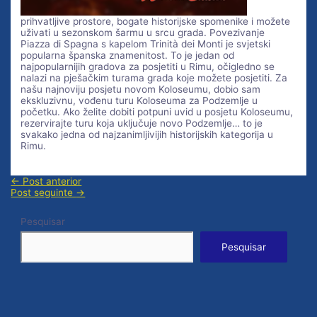
prihvatljive prostore, bogate historijske spomenike i možete
uživati ​​u sezonskom šarmu u srcu grada. Povezivanje
Piazza di Spagna s kapelom Trinità dei Monti je svjetski
popularna španska znamenitost. To je jedan od
najpopularnijih gradova za posjetiti u Rimu, očigledno se
nalazi na pješačkim turama grada koje možete posjetiti. Za
našu najnoviju posjetu novom Koloseumu, dobio sam
ekskluzivnu, vođenu turu Koloseuma za Podzemlje u
početku. Ako želite dobiti potpuni uvid u posjetu Koloseumu,
rezervirajte turu koja uključuje novo Podzemlje… to je
svakako jedna od najzanimljivijih historijskih kategorija u
Rimu.
Navegação
←
Post anterior
de
Post seguinte
→
Post
Pesquisar
Pesquisar