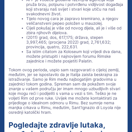
pruža brzu, potpunu i potvrđenu vidljivost događaja
koji stvaraju naš svijet i stvari koje utiču na naš
svakodnevni život.
Tijelo novog cara je zapravo kremirano, a njegov
veličanstveni pepeo položen u mauzolej.
Cijeli pokušaj je više od novog dijela, ali je i više od
zbira njihovih dijelova.
(2011) grad, dos, 617,175; država, stepen
3,997,465; (procjena 2022) grad, 2,761,632;
provincija, quatro, 222,631.
Sa istim citatom za Koloseum koji vrijedi dva dana,
možete pristupiti i najnovijem forumu Rimske
zajednice i možete posjetiti Palatin.
Tokom ovog perioda, uspio sam razgovarati o cijeloj zemlji,
međutim, jer se ispostavilo da je Italija zaista beskrajna za
istraživanje. Samo je Rim među najbogatijim gradovima u
zajednici tokom godina. Spreman sam da pokažem svoje
znanje u vašem području jer imam mnogo uzbudljivih stvari
koje mogu reći i podijeliti s vama u vezi s tim. Teško je ne
voljeti Rim od prve ruke. Uvijek me možete kontaktirati za
prijedloge o idealnom odmoru u Rimu. Bez sumnje nema
manjka crkava u Rimu, međutim, Sant'Ignazio di Loyola nije
osrednji katolički hram.
Pogledajte zdravlje lutaka,