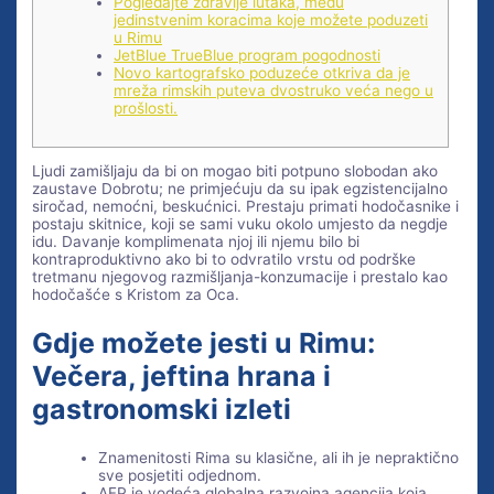
Pogledajte zdravlje lutaka, među
jedinstvenim koracima koje možete poduzeti
u Rimu
JetBlue TrueBlue program pogodnosti
Novo kartografsko poduzeće otkriva da je
mreža rimskih puteva dvostruko veća nego u
prošlosti.
Ljudi zamišljaju da bi on mogao biti potpuno slobodan ako
zaustave Dobrotu; ne primjećuju da su ipak egzistencijalno
siročad, nemoćni, beskućnici. Prestaju primati hodočasnike i
postaju skitnice, koji se sami vuku okolo umjesto da negdje
idu.
Davanje komplimenata njoj ili njemu bilo bi
kontraproduktivno ako bi to odvratilo vrstu od podrške
tretmanu njegovog razmišljanja-konzumacije i prestalo kao
hodočašće s Kristom za Oca.
Gdje možete jesti u Rimu:
Večera, jeftina hrana i
gastronomski izleti
Znamenitosti Rima su klasične, ali ih je nepraktično
sve posjetiti odjednom.
AFP je vodeća globalna razvojna agencija koja