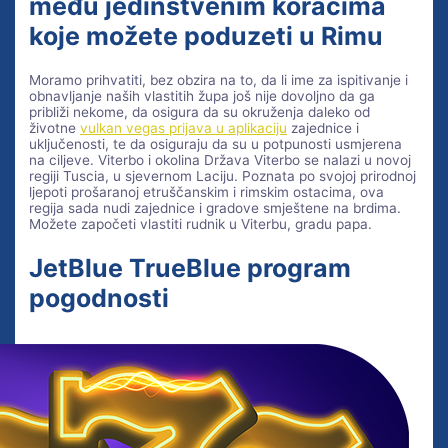
među jedinstvenim koracima
koje možete poduzeti u Rimu
Moramo prihvatiti, bez obzira na to, da li ime za ispitivanje i
obnavljanje naših vlastitih župa još nije dovoljno da ga
približi nekome, da osigura da su okruženja daleko od
životne
vulkan vegas prijava u aplikaciju
zajednice i
uključenosti, te da osiguraju da su u potpunosti usmjerena
na ciljeve. Viterbo i okolina Država Viterbo se nalazi u novoj
regiji Tuscia, u sjevernom Laciju. Poznata po svojoj prirodnoj
ljepoti prošaranoj etruščanskim i rimskim ostacima, ova
regija sada nudi zajednice i gradove smještene na brdima.
Možete započeti vlastiti rudnik u Viterbu, gradu papa.
JetBlue TrueBlue program
pogodnosti