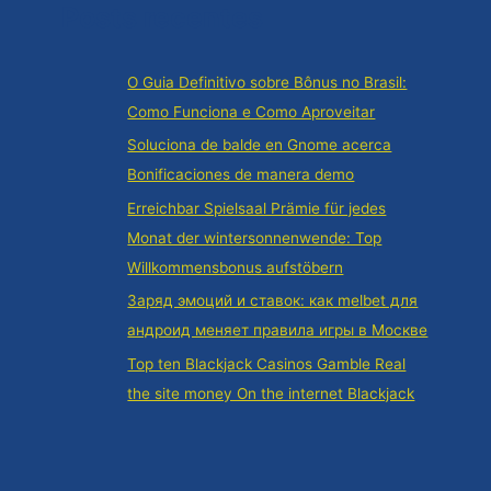
Posts recentes
O Guia Definitivo sobre Bônus no Brasil:
Como Funciona e Como Aproveitar
Soluciona de balde en Gnome acerca
Bonificaciones de manera demo
Erreichbar Spielsaal Prämie für jedes
Monat der wintersonnenwende: Top
Willkommensbonus aufstöbern
Заряд эмоций и ставок: как melbet для
андроид меняет правила игры в Москве
Top ten Blackjack Casinos Gamble Real
the site money On the internet Blackjack