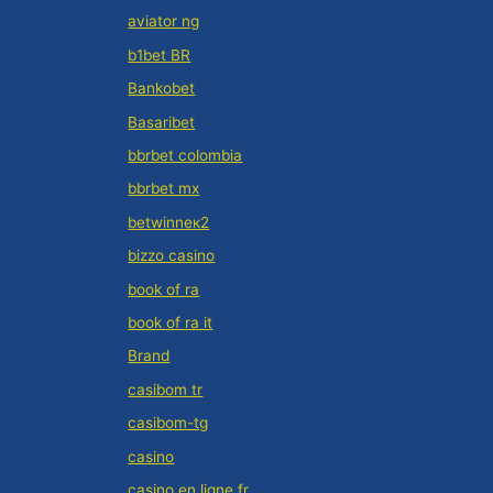
aviator ng
b1bet BR
Bankobet
Basaribet
bbrbet colombia
bbrbet mx
betwinneк2
bizzo casino
book of ra
book of ra it
Brand
casibom tr
casibom-tg
casino
casino en ligne fr