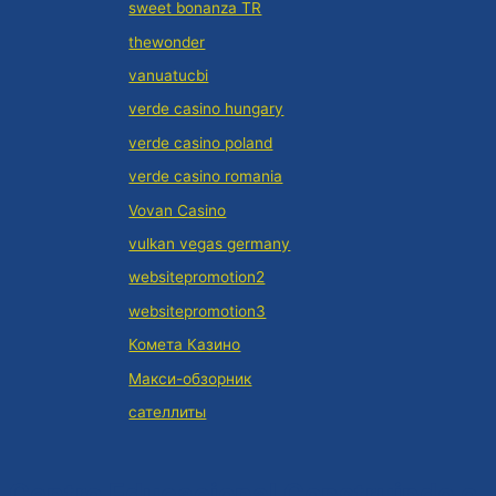
sweet bonanza TR
thewonder
vanuatucbi
verde casino hungary
verde casino poland
verde casino romania
Vovan Casino
vulkan vegas germany
websitepromotion2
websitepromotion3
Комета Казино
Макси-обзорник
сателлиты
Centro Educacional Construindo o