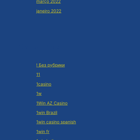
março 2022
janeiro 2022
Categorias
! Без рубрики
11
1casino
1w
1Win AZ Casino
1win Brazil
1win casino spanish
1win fr