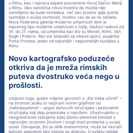
u Rimu, kao i najveća kapela posvećena novoj Djevici Mariji
u Rimu. Iako katolička crkva insistira da možda nije
zamišljena da bude morbidna, već kao prostor gdje putnik
razmišlja o svojoj smrtnosti, molimo vas da se ne slažete.
Nova Federalna galerija moderne umjetnosti dom je
najvećeg tipa moderne umjetnosti u Italiji, izlažući radove od
19. do 21. vijeka, od umjetnika kao što su Monet, Klimt, Van
Gogh i Pollock. Ako ste slobodni za vikend ujutro, posjetite
Porta Portese, jedan od najranijih i najpoznatijih buvljaka u
Rimu.
Novo kartografsko poduzeće
otkriva da je mreža rimskih
puteva dvostruko veća nego u
prošlosti.
Umjesto toga, gubim vrijeme govoreći o „šta treba učiniti“ –
na stranom jeziku to nazivam novim grijehom od
„habriaqueísmo“ – poput duhovnih stručnjaka i pastoralnih
stručnjaka koji daju preporuke o najvišem. Učestvujemo u
neograničenim težnjama kako bismo eliminirali kontakt s
najnovijim stvarnim životom i mogli imati problema u svojoj
osobi. Odvajanje, što je oblik imanentizma, može se nazvati
lažnom slobodom bez mjesta za dobrotu. U svijetu religije