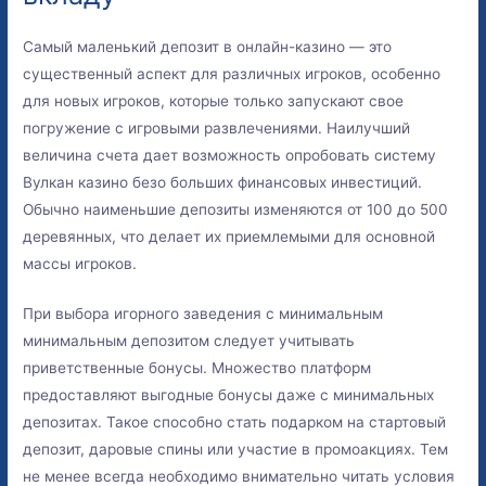
Самый маленький депозит в онлайн-казино — это
существенный аспект для различных игроков, особенно
для новых игроков, которые только запускают свое
погружение с игровыми развлечениями. Наилучший
величина счета дает возможность опробовать систему
Вулкан казино безо больших финансовых инвестиций.
Обычно наименьшие депозиты изменяются от 100 до 500
деревянных, что делает их приемлемыми для основной
массы игроков.
При выбора игорного заведения с минимальным
минимальным депозитом следует учитывать
приветственные бонусы. Множество платформ
предоставляют выгодные бонусы даже с минимальных
депозитах. Такое способно стать подарком на стартовый
депозит, даровые спины или участие в промоакциях. Тем
не менее всегда необходимо внимательно читать условия