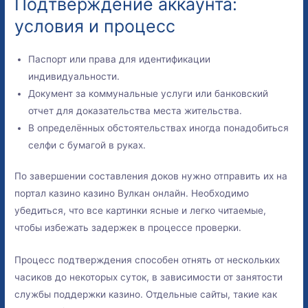
Подтверждение аккаунта:
условия и процесс
Паспорт или права для идентификации
индивидуальности.
Документ за коммунальные услуги или банковский
отчет для доказательства места жительства.
В определённых обстоятельствах иногда понадобиться
селфи с бумагой в руках.
По завершении составления доков нужно отправить их на
портал казино казино Вулкан онлайн. Необходимо
убедиться, что все картинки ясные и легко читаемые,
чтобы избежать задержек в процессе проверки.
Процесс подтверждения способен отнять от нескольких
часиков до некоторых суток, в зависимости от занятости
службы поддержки казино. Отдельные сайты, такие как