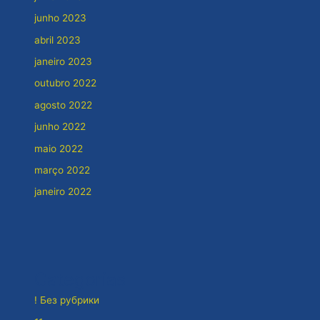
junho 2023
abril 2023
janeiro 2023
outubro 2022
agosto 2022
junho 2022
maio 2022
março 2022
janeiro 2022
Categorias
! Без рубрики