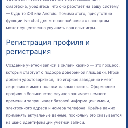
смартфона, убедитесь, что оно работает на вашу систему
— будь то iOS или Android. Помимо этого, присутствие
функции live chat для мгновенной связи с саппортом
может существенно улучшить ваш опыт игры.
Регистрация профиля и
регистрация
Создание учетной записи в онлайн казино — это процесс,
который стартует с подбора доверенной площадки. Игрок
должен удостовериться, что игорное заведение имеет
лицензию и имеет положительные отзывы. Оформление
профиля в большинстве случаев занимает немного
времени и запрашивает базовой информации: имени,
электронного адреса и номера телефона. Крайне важно
применять актуальные данные, поскольку это сказывается
на шанс идентификации учетной записи.