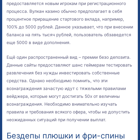
предоставляется новым игрокам при регистрационного
процесса. Вулкан казино обычно предполагает в себя
процентное приращение стартового вклада, например,
100% до 5000 рублей. Данное указывает, что при внесении
баланса на пять тысяч рублей, пользователь обзаведется
еще 5000 в виде дополнения.
Ещё один распространенный вид – премии безо депозита.
Данные сайты предоставляют шанс геймерам тестировать
развлечения без нужды инвестировать собственные
средства. Однако необходимо помнить, что эти
вознаграждения зачастую идут с тяжелыми правилами
вейджера, которые могут достигать 50x от величины
вознаграждения. Необходимо внимательно изучать
правила и требования всякого офера, чтобы не допустить
неожиданных ситуаций при получении выплат.
Бездепы плюшки и фри-спины