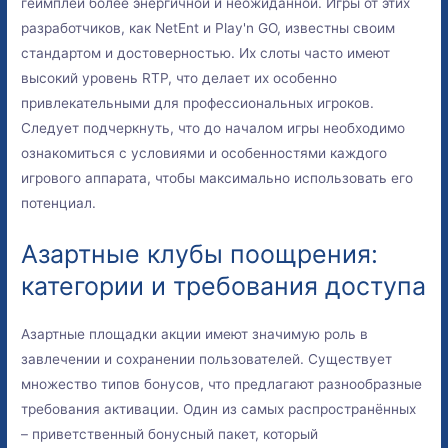
геймплей более энергичной и неожиданной. Игры от этих
разработчиков, как NetEnt и Play'n GO, известны своим
стандартом и достоверностью. Их слоты часто имеют
высокий уровень RTP, что делает их особенно
привлекательными для профессиональных игроков.
Следует подчеркнуть, что до началом игры необходимо
ознакомиться с условиями и особенностями каждого
игрового аппарата, чтобы максимально использовать его
потенциал.
Азартные клубы поощрения:
категории и требования доступа
Азартные площадки акции имеют значимую роль в
завлечении и сохранении пользователей. Существует
множество типов бонусов, что предлагают разнообразные
требования активации. Один из самых распространённых
– приветственный бонусный пакет, который