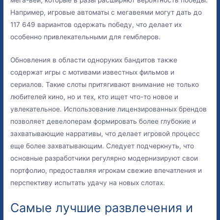
Например, игровые автоматы с мегавеями могут дать до
117 649 вариантов одержать победу, что делает их
особенно привлекательными для гемблеров.
Обновления в области одноруких бандитов также
содержат игры с мотивами известных фильмов и
сериалов. Такие слоты притягивают внимание не только
любителей кино, но и тех, кто ищет что-то новое и
увлекательное. Использование лицензированных брендов
позволяет девелоперам формировать более глубокие и
захватывающие нарративы, что делает игровой процесс
еще более захватывающим. Следует подчеркнуть, что
основные разработчики регулярно модернизируют свои
портфолио, предоставляя игрокам свежие впечатления и
перспективу испытать удачу на новых слотах.
Самые лучшие развлечения и