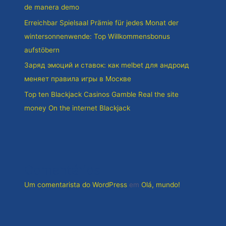
de manera demo
Erreichbar Spielsaal Prämie für jedes Monat der
wintersonnenwende: Top Willkommensbonus
aufstöbern
Заряд эмоций и ставок: как melbet для андроид
меняет правила игры в Москве
Top ten Blackjack Casinos Gamble Real the site
money On the internet Blackjack
Comentários
Um comentarista do WordPress
em
Olá, mundo!