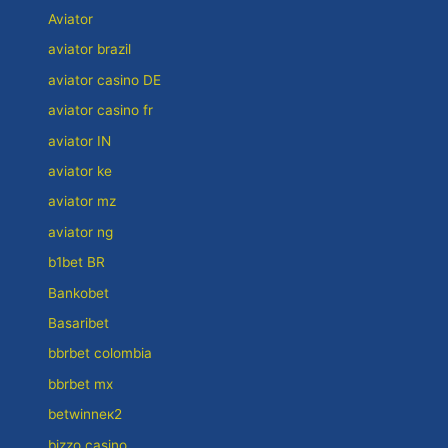
Aviator
aviator brazil
aviator casino DE
aviator casino fr
aviator IN
aviator ke
aviator mz
aviator ng
b1bet BR
Bankobet
Basaribet
bbrbet colombia
bbrbet mx
betwinneк2
bizzo casino