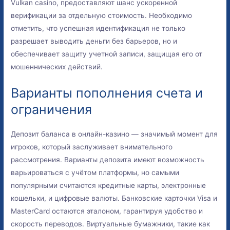
Vulkan casino, предоставляют шанс ускоренной
верификации за отдельную стоимость. Необходимо
отметить, что успешная идентификация не только
разрешает выводить деньги без барьеров, но и
обеспечивает защиту учетной записи, защищая его от
мошеннических действий.
Варианты пополнения счета и
ограничения
Депозит баланса в онлайн-казино — значимый момент для
игроков, который заслуживает внимательного
рассмотрения. Варианты депозита имеют возможность
варьироваться с учётом платформы, но самыми
популярными считаются кредитные карты, электронные
кошельки, и цифровые валюты. Банковские карточки Visa и
MasterCard остаются эталоном, гарантируя удобство и
скорость переводов. Виртуальные бумажники, такие как