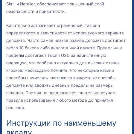
Skrill и Neteller, обеспечивают повышенный слой
безопасности и приватности.
Касательно затрагивает ограничений, так они
определяются в зависимости от используемого варианта
депозита. Часто самая низкая размер депозита достигает
около 10 баксов либо аналог в иной валюте. Предельные
пределы достигают тысяч USD за единственную
операцию, что особенно актуально для высоких ставок
игроков. Необходимо помнить, что некоторые казино
способны начислять платежи за конкретные способы
депозита или вводить дневные пределы на размеры
вкладов. Постоянно предлагается тщательно изучать
правила использования любого метода до принятия
решения.
Инструкции по наименьшему
вкладу