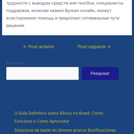
трудности с выводом средств или техсбои, специалисты
поддержки, включая казино Вулкан онлайн, окажут
всестороннюю помощь и предложат оптимальные пути
решения.
←
Post anterior
Post seguinte
→
Pesquisar
Pesquisar
Posts recentes
O Guia Definitivo sobre Bônus no Brasil: Como
Funciona e Como Aproveitar
Soluciona de balde en Gnome acerca Bonificaciones