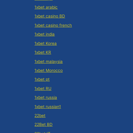
1xbet arabic
1xbet casino BD
1xbet casino french
1xbet india
1xbet Korea
1xbet KR
1xbet malaysia
1xbet Morocco
1xbet pt
1xbet RU
1xbet russia
1xbet russian1
22bet
22Bet BD