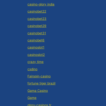
casino-glory india
casinobet22
casinobet23
casinobet29
casinobet31
casinobet6
casinoslot1
casinoslot2
crazy time
csdino
Fairspin-casino
fortune tiger brazil
Gama Casino
Game
glory-casinos tr