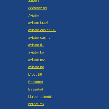
22bet IT
888starz bd
Aviator
aviator brazil
aviator casino DE
aviator casino fr
aviator IN
aviator ke
aviator mz
aviator ng
b1bet BR
Bankobet
Basaribet
bbrbet colombia
bbrbet mx