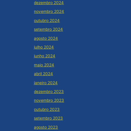
dezembro 2024
novembro 2024
outubro 2024
setembro 2024
agosto 2024
julho 2024
junho 2024
maio 2024
abril 2024
janeiro 2024
dezembro 2023
novembro 2023
outubro 2023
setembro 2023
agosto 2023