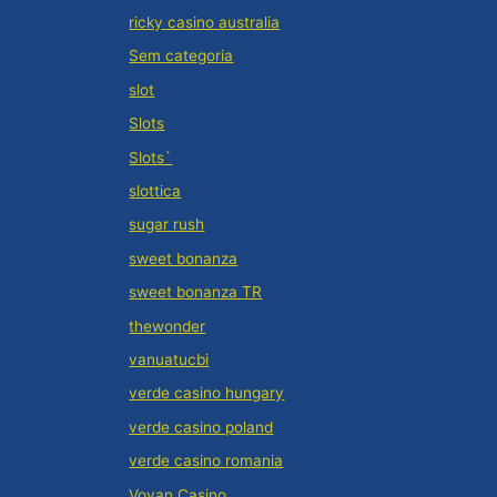
ricky casino australia
Sem categoria
slot
Slots
Slots`
slottica
sugar rush
sweet bonanza
sweet bonanza TR
thewonder
vanuatucbi
verde casino hungary
verde casino poland
verde casino romania
Vovan Casino