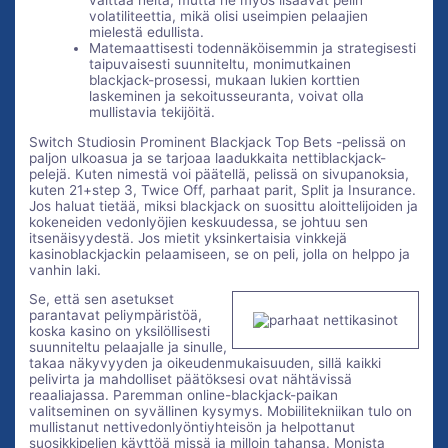
volatiliteettia, mikä olisi useimpien pelaajien
mielestä edullista.
Matemaattisesti todennäköisemmin ja strategisesti
taipuvaisesti suunniteltu, monimutkainen
blackjack-prosessi, mukaan lukien korttien
laskeminen ja sekoitusseuranta, voivat olla
mullistavia tekijöitä.
Switch Studiosin Prominent Blackjack Top Bets -pelissä on
paljon ulkoasua ja se tarjoaa laadukkaita nettiblackjack-
pelejä. Kuten nimestä voi päätellä, pelissä on sivupanoksia,
kuten 21+step 3, Twice Off, parhaat parit, Split ja Insurance.
Jos haluat tietää, miksi blackjack on suosittu aloittelijoiden ja
kokeneiden vedonlyöjien keskuudessa, se johtuu sen
itsenäisyydestä. Jos mietit yksinkertaisia ​​vinkkejä
kasinoblackjackin pelaamiseen, se on peli, jolla on helppo ja
vanhin laki.
Se, että sen asetukset
parantavat peliympäristöä,
koska kasino on yksilöllisesti
suunniteltu pelaajalle ja sinulle,
takaa näkyvyyden ja oikeudenmukaisuuden, sillä kaikki
pelivirta ja mahdolliset päätöksesi ovat nähtävissä
reaaliajassa. Paremman online-blackjack-paikan
valitseminen on syvällinen kysymys. Mobiilitekniikan tulo on
mullistanut nettivedonlyöntiyhteisön ja helpottanut
suosikkipelien käyttöä missä ja milloin tahansa. Monista