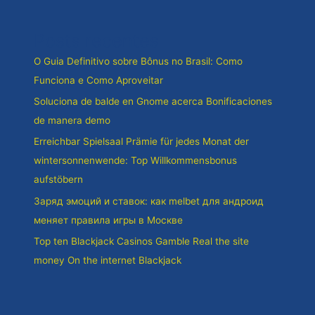
Posts recentes
O Guia Definitivo sobre Bônus no Brasil: Como
Funciona e Como Aproveitar
Soluciona de balde en Gnome acerca Bonificaciones
de manera demo
Erreichbar Spielsaal Prämie für jedes Monat der
wintersonnenwende: Top Willkommensbonus
aufstöbern
Заряд эмоций и ставок: как melbet для андроид
меняет правила игры в Москве
Top ten Blackjack Casinos Gamble Real the site
money On the internet Blackjack