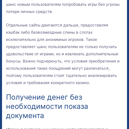
шанс новым пользователям попробовать игры без угрозы
потери личных средств.
Отдельные сайты двигаются дальше, предоставляя
кэшбэк либо безвозмездные спины в слотах
исключительно для анонимных игроков. Такое
предоставляет шанс пользователям не только получать
удовольствие от играми, но и извлекать дополнительные
бонусы. Важно подчеркнуть, что условия приобретения и
использования таких поощрений могут различаться,
поэтому пользователям стоит тщательно анализировать
условия и требования конкретного казино.
Получение денег без
необходимости показа
документа