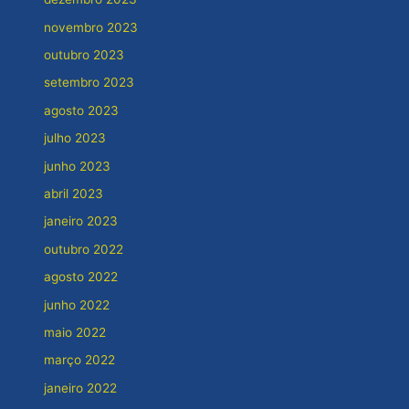
novembro 2023
outubro 2023
setembro 2023
agosto 2023
julho 2023
junho 2023
abril 2023
janeiro 2023
outubro 2022
agosto 2022
junho 2022
maio 2022
março 2022
janeiro 2022