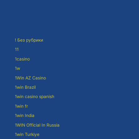
Categorias
! Без рубрики
11
1casino
1w
1Win AZ Casino
1win Brazil
1win casino spanish
1win fr
1win India
1WIN Official In Russia
1win Turkiye