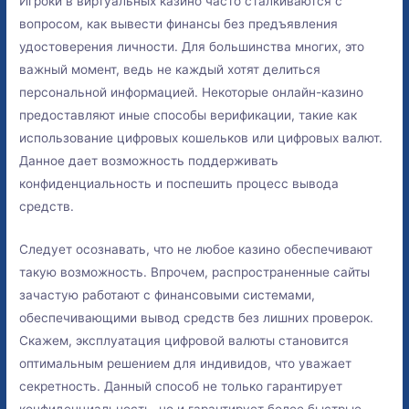
Игроки в виртуальных казино часто сталкиваются с
вопросом, как вывести финансы без предъявления
удостоверения личности. Для большинства многих, это
важный момент, ведь не каждый хотят делиться
персональной информацией. Некоторые онлайн-казино
предоставляют иные способы верификации, такие как
использование цифровых кошельков или цифровых валют.
Данное дает возможность поддерживать
конфиденциальность и поспешить процесс вывода
средств.
Следует осознавать, что не любое казино обеспечивают
такую возможность. Впрочем, распространенные сайты
зачастую работают с финансовыми системами,
обеспечивающими вывод средств без лишних проверок.
Скажем, эксплуатация цифровой валюты становится
оптимальным решением для индивидов, что уважает
секретность. Данный способ не только гарантирует