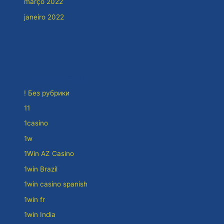
março 2022
janeiro 2022
Categorias
! Без рубрики
11
1casino
1w
1Win AZ Casino
1win Brazil
1win casino spanish
1win fr
1win India