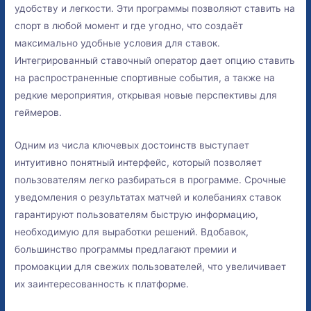
удобству и легкости. Эти программы позволяют ставить на
спорт в любой момент и где угодно, что создаёт
максимально удобные условия для ставок.
Интегрированный ставочный оператор дает опцию ставить
на распространенные спортивные события, а также на
редкие мероприятия, открывая новые перспективы для
геймеров.
Одним из числа ключевых достоинств выступает
интуитивно понятный интерфейс, который позволяет
пользователям легко разбираться в программе. Срочные
уведомления о результатах матчей и колебаниях ставок
гарантируют пользователям быструю информацию,
необходимую для выработки решений. Вдобавок,
большинство программы предлагают премии и
промоакции для свежих пользователей, что увеличивает
их заинтересованность к платформе.