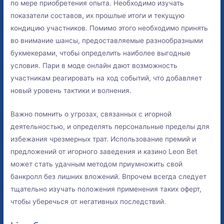
по мере приобретения опыта. Необходимо изучать
показатели составов, их прошлые итоги и текущую
кондицию участников. Помимо этого необходимо принять
во внимание шансы, предоставляемые разнообразными
букмекерами, чтобы определить наиболее выгодные
условия. Пари в моде онлайн дают возможность
участникам реагировать на ход событий, что добавляет
новый уровень тактики и волнения.
Важно помнить о угрозах, связанных с игорной
деятельностью, и определять персональные пределы для
избежания чрезмерных трат. Использование премий и
предложений от игорного заведения и казино Leon Bet
может стать удачным методом приумножить свой
банкролл без лишних вложений. Впрочем всегда следует
тщательно изучать положения применения таких оферт,
чтобы уберечься от негативных последствий.