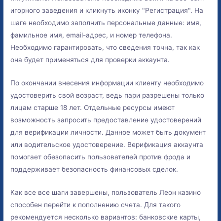
игорного заведения и кликнуть иконку "Регистрация". На
шаге необходимо заполнить персональные данные: имя,
фамильное имя, email-адрес, и номер телефона.
Необходимо гарантировать, что сведения точна, так как
она будет применяться для проверки аккаунта.
По окончании внесения информации клиенту необходимо
удостоверить свой возраст, ведь пари разрешены только
лицам старше 18 лет. Отдельные ресурсы имеют
возможность запросить предоставление удостоверений
для верификации личности. Данное может быть документ
или водительское удостоверение. Верификация аккаунта
помогает обезопасить пользователей против фрода и
поддерживает безопасность финансовых сделок.
Как все все шаги завершены, пользователь Леон казино
способен перейти к пополнению счета. Для такого
рекомендуется несколько вариантов: банковские карты,