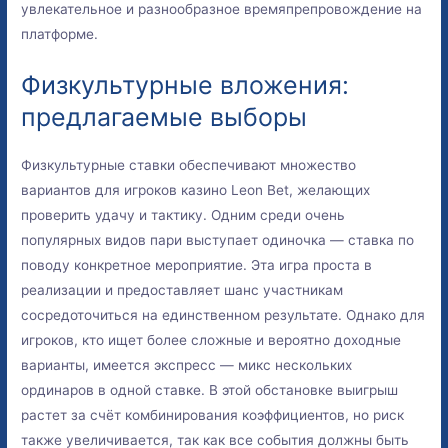
увлекательное и разнообразное времяпрепровождение на
платформе.
Физкультурные вложения:
предлагаемые выборы
Физкультурные ставки обеспечивают множество
вариантов для игроков казино Leon Bet, желающих
проверить удачу и тактику. Одним среди очень
популярных видов пари выступает одиночка — ставка по
поводу конкретное мероприятие. Эта игра проста в
реализации и предоставляет шанс участникам
сосредоточиться на единственном результате. Однако для
игроков, кто ищет более сложные и вероятно доходные
варианты, имеется экспресс — микс нескольких
ординаров в одной ставке. В этой обстановке выигрыш
растет за счёт комбинирования коэффициентов, но риск
также увеличивается, так как все события должны быть