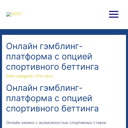
Ir
para
o
Main
conteúdo
Menu
Онлайн гэмблинг-
платформа с опцией
спортивного беттинга
Sem categoria
/ Por
cecc
Онлайн гэмблинг-
платформа с опцией
спортивного беттинга
Онлайн казино с возможностью спортивных ставок