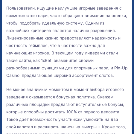
Пользователи, ищущие наилучшие игорные заведения с
возможностью пари, часто обращают внимание на оценки,
чтобы подобрать идеальную систему. Одним из
важнейших критериев является наличие разрешения.
Лицензированные казино предоставляют надежность и
честность геймплея, что в частности важно для
начинающих игроков. В текущем году лидерами стали
такие сайты, как 1xBet, знаменитая своими
разнообразными функциями для спортивных пари, и Pin-Up
Casino, предлагающая широкий ассортимент слотов.
Не менее значимым моментом в момент выбора игорного
заведения оказывается бонусная политика. Скажем,
различные площадки предлагают вступительные бонусы,
которые способны достигать 100% от первого депозита.
Такое дает возможность участникам умножить на два
свой капитал и расширить шансы на выигрыш. Кроме того,