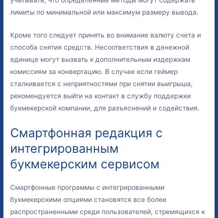
учитывать, что определенные методы могут содержать
лимиты по минимальной или максимум размеру вывода.
Кроме того следует принять во внимание валюту счета и
способа снятия средств. Несоответствия в денежной
единице могут вызвать к дополнительным издержкам
комиссиям за конвертацию. В случае если геймер
сталкивается с неприятностями при снятии выигрыша,
рекомендуется выйти на контакт в службу поддержки
букмекерской компании, для разъяснений и содействия.
Смартфонная редакция с
интегрированным
букмекерским сервисом
Смартфонные программы с интегрированными
букмекерскими опциями становятся все более
распространенными среди пользователей, стремящихся к