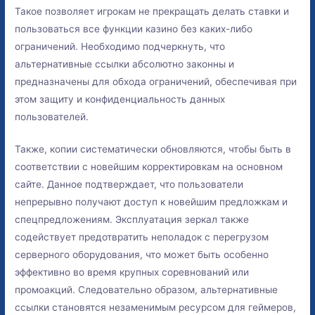
Такое позволяет игрокам не прекращать делать ставки и
пользоваться все функции казино без каких-либо
ограничений. Необходимо подчеркнуть, что
альтернативные ссылки абсолютно законны и
предназначены для обхода ограничений, обеспечивая при
этом защиту и конфиденциальность данных
пользователей.
Также, копии систематически обновляются, чтобы быть в
соответствии с новейшим корректировкам на основном
сайте. Данное подтверждает, что пользователи
непрерывно получают доступ к новейшим предложкам и
спецпредложениям. Эксплуатация зеркал также
содействует предотвратить неполадок с перегрузом
серверного оборудования, что может быть особенно
эффективно во время крупных соревнований или
промоакций. Следовательно образом, альтернативные
ссылки становятся незаменимым ресурсом для геймеров,