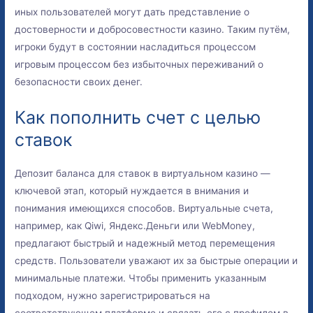
иных пользователей могут дать представление о
достоверности и добросовестности казино. Таким путём,
игроки будут в состоянии насладиться процессом
игровым процессом без избыточных переживаний о
безопасности своих денег.
Как пополнить счет с целью
ставок
Депозит баланса для ставок в виртуальном казино —
ключевой этап, который нуждается в внимания и
понимания имеющихся способов. Виртуальные счета,
например, как Qiwi, Яндекс.Деньги или WebMoney,
предлагают быстрый и надежный метод перемещения
средств. Пользователи уважают их за быстрые операции и
минимальные платежи. Чтобы применить указанным
подходом, нужно зарегистрироваться на
соответствующем платформе и связать его с профилем в