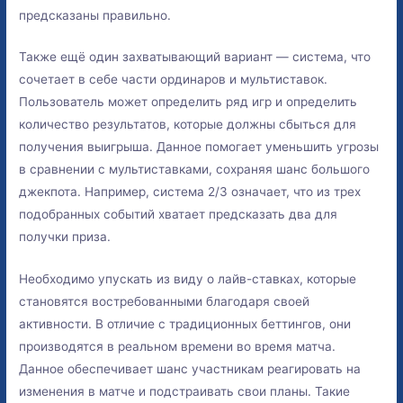
предсказаны правильно.
Также ещё один захватывающий вариант — система, что
сочетает в себе части ординаров и мультиставок.
Пользователь может определить ряд игр и определить
количество результатов, которые должны сбыться для
получения выигрыша. Данное помогает уменьшить угрозы
в сравнении с мультиставками, сохраняя шанс большого
джекпота. Например, система 2/3 означает, что из трех
подобранных событий хватает предсказать два для
получки приза.
Необходимо упускать из виду о лайв-ставках, которые
становятся востребованными благодаря своей
активности. В отличие с традиционных беттингов, они
производятся в реальном времени во время матча.
Данное обеспечивает шанс участникам реагировать на
изменения в матче и подстраивать свои планы. Такие