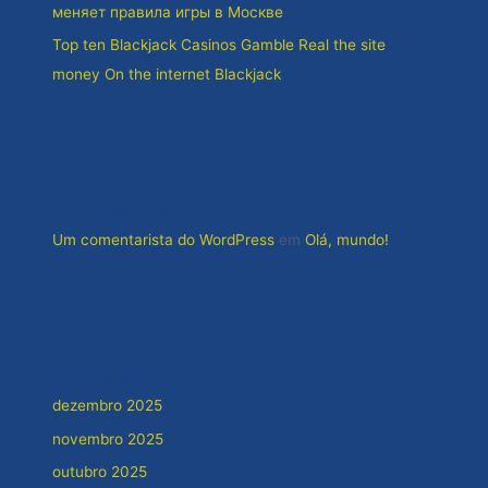
меняет правила игры в Москве
Top ten Blackjack Casinos Gamble Real the site
money On the internet Blackjack
Comentários
Um comentarista do WordPress
em
Olá, mundo!
Arquivos
dezembro 2025
novembro 2025
outubro 2025