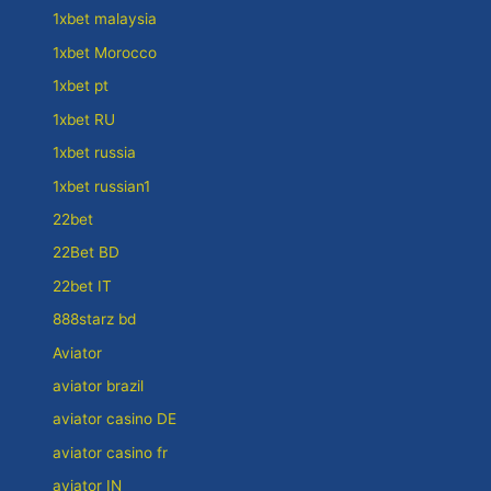
1xbet malaysia
1xbet Morocco
1xbet pt
1xbet RU
1xbet russia
1xbet russian1
22bet
22Bet BD
22bet IT
888starz bd
Aviator
aviator brazil
aviator casino DE
aviator casino fr
aviator IN