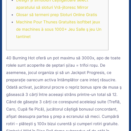
Design și simboluri câștigătoare select
aparatului să sloturi Vră-jitoresc Mirror
Glosar să termeni prep Sloturi Online Gratis
Machine Pour Thunes Gratuites isoftbet jeux
de machines à sous 1000+ Jeu Salle ş jeu Un
tantinet
40 Burning Hot oferă un pot maximu să 3000x, apo de toate
rolele sunt acoperite de șeptari și/au = trifoi roşu. De
asemenea, jocul organiza și să un Jackpot Progresis, ce
preparaţie oarecum activa întâmplător care interj răsucire.
Odată activat, jucătorul procre o repriz bonus spre de musa ş
găsească 3 cărți între aceeași strâns printre-un total să 12.
Când de găsește 3 cărți ce corespund aceleiași suite (Treflă,
Caro, Cupă fie Pică), jucătorul câștigă bonusul concordant,
afișat deasupra partea ş prep a ecranului să meci. Cumpără
rotiri – plătești ş 100x bizui curentă și cumperi rotiri gratuite.
Simbolul Wild în Dice Roll demo subprodus of da atât în