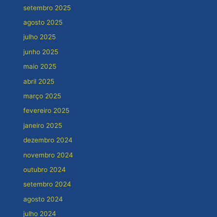
setembro 2025
agosto 2025
julho 2025
junho 2025
maio 2025
abril 2025
março 2025
fevereiro 2025
janeiro 2025
dezembro 2024
novembro 2024
outubro 2024
setembro 2024
agosto 2024
julho 2024