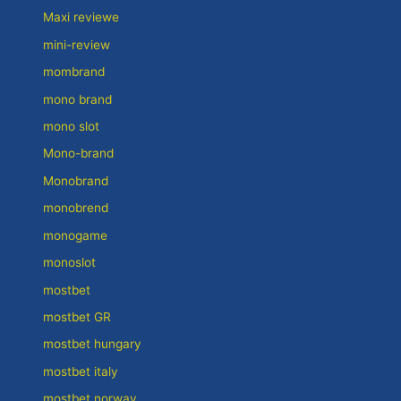
Maxi reviewe
mini-review
mombrand
mono brand
mono slot
Mono-brand
Monobrand
monobrend
monogame
monoslot
mostbet
mostbet GR
mostbet hungary
mostbet italy
mostbet norway