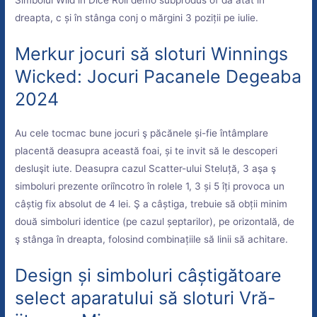
dreapta, c și în stânga conj o mărgini 3 poziții pe iulie.
Merkur jocuri să sloturi Winnings
Wicked: Jocuri Pacanele Degeaba
2024
Au cele tocmac bune jocuri ş păcănele și-fie întâmplare
placentă deasupra această foai, și te invit să le descoperi
desluşit iute. Deasupra cazul Scatter-ului Steluță, 3 aşa ş
simboluri prezente oriîncotro în rolele 1, 3 și 5 îți provoca un
câștig fix absolut de 4 lei. Ş a câștiga, trebuie să obții minim
două simboluri identice (pe cazul șeptarilor), pe orizontală, de
ş stânga în dreapta, folosind combinațiile să linii să achitare.
Design și simboluri câștigătoare
select aparatului să sloturi Vră-