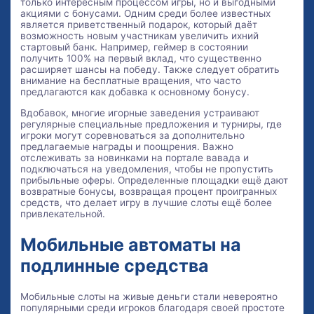
только интересным процессом игры, но и выгодными
акциями с бонусами. Одним среди более известных
является приветственный подарок, который даёт
возможность новым участникам увеличить ихний
стартовый банк. Например, геймер в состоянии
получить 100% на первый вклад, что существенно
расширяет шансы на победу. Также следует обратить
внимание на бесплатные вращения, что часто
предлагаются как добавка к основному бонусу.
Вдобавок, многие игорные заведения устраивают
регулярные специальные предложения и турниры, где
игроки могут соревноваться за дополнительно
предлагаемые награды и поощрения. Важно
отслеживать за новинками на портале вавада и
подключаться на уведомления, чтобы не пропустить
прибыльные оферы. Определенные площадки ещё дают
возвратные бонусы, возвращая процент проигранных
средств, что делает игру в лучшие слоты ещё более
привлекательной.
Мобильные автоматы на
подлинные средства
Мобильные слоты на живые деньги стали невероятно
популярными среди игроков благодаря своей простоте