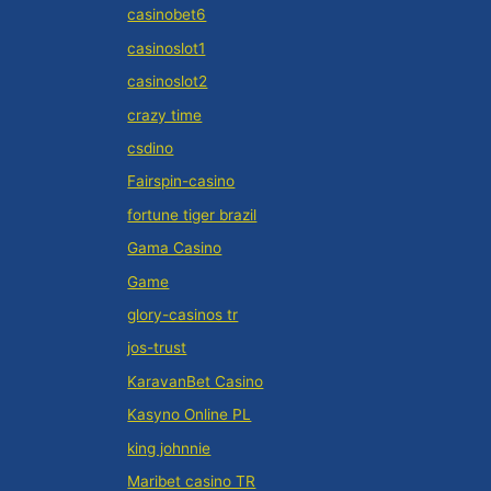
casinobet6
casinoslot1
casinoslot2
crazy time
csdino
Fairspin-casino
fortune tiger brazil
Gama Casino
Game
glory-casinos tr
jos-trust
KaravanBet Casino
Kasyno Online PL
king johnnie
Maribet casino TR