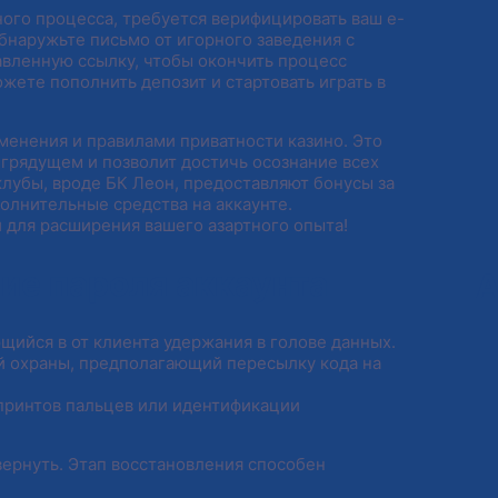
ого процесса, требуется верифицировать ваш e-
обнаружьте письмо от игорного заведения с
вленную ссылку, чтобы окончить процесс
жете пополнить депозит и стартовать играть в
именения и правилами приватности казино. Это
грядущем и позволит достичь осознание всех
лубы, вроде БК Леон, предоставляют бонусы за
олнительные средства на аккаунте.
 для расширения вашего азартного опыта!
ие пароля аккаунта
A
щийся в от клиента удержания в голове данных.
й охраны, предполагающий пересылку кода на
принтов пальцев или идентификации
вернуть. Этап восстановления способен