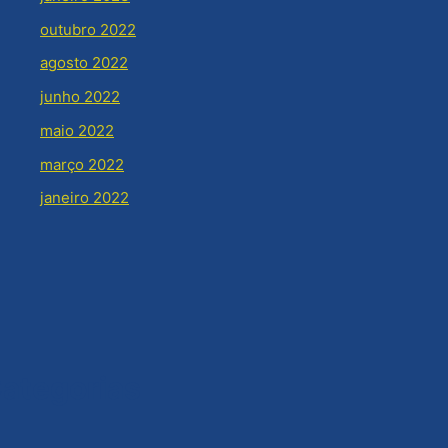
outubro 2022
agosto 2022
junho 2022
maio 2022
março 2022
janeiro 2022
ategorias