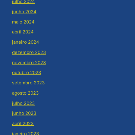
julho 2024
junho 2024
maio 2024
abril 2024
janeiro 2024
dezembro 2023
novembro 2023
outubro 2023
setembro 2023
agosto 2023
julho 2023
junho 2023
abril 2023
janeiro 2023